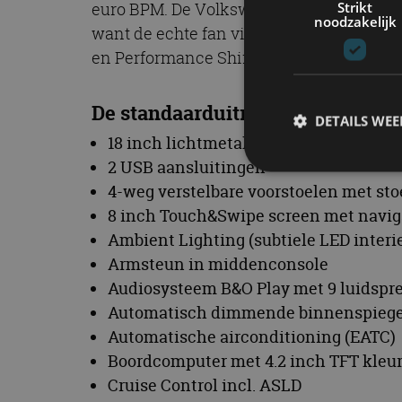
Strikt
euro BPM. De Volkswagen Polo GTI – evene
noodzakelijk
want de echte fan vinkt ook nog even het
en Performance Shift Lights. Dit pakket k
De standaarduitrusting van de Fo
DETAILS WE
18 inch lichtmetalen velgen in Magn
2 USB aansluitingen
4-weg verstelbare voorstoelen met st
S
8 inch Touch&Swipe screen met navig
Ambient Lighting (subtiele LED interi
Strikt noodzakelijke
accountbeheer. De we
Armsteun in middenconsole
Audiosysteem B&O Play met 9 luidspre
Naam
Automatisch dimmende binnenspiege
cf_clearance
Automatische airconditioning (EATC)
Boordcomputer met 4.2 inch TFT kle
Cruise Control incl. ASLD