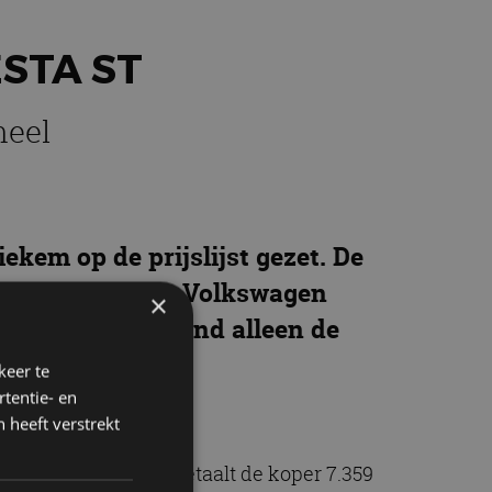
ESTA ST
neel
ekem op de prijslijst gezet. De
s duurder dan de Volkswagen
×
t Ford in Nederland alleen de
keer te
tentie- en
 heeft verstrekt
issie van 136 g/km betaalt de koper 7.359