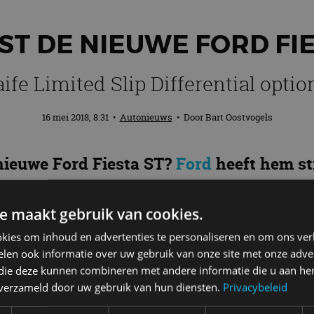
ST DE NIEUWE FORD FI
ife Limited Slip Differential optio
16 mei 2018, 8:31
•
Autonieuws
• Door
Bart Oostvogels
nieuwe Ford Fiesta ST?
Ford
heeft hem sti
e driecilinder turbobenzinemotor is iet
 een zeer rijke standaarduitrusting omda
e maakt gebruik van cookies.
kies om inhoud en advertenties te personaliseren en om ons ver
len ook informatie over uw gebruik van onze site met onze adver
 die deze kunnen combineren met andere informatie die u aan hen
 euro
n verzameld door uw gebruik van hun diensten.
Privacybeleid
0 euro, inclusief alle belastingen. Dankzij de CO2-em