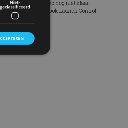
Niet-
er is met 31.970 euro nog niet klaar,
geclassificeerd
al aan. Je krijgt dan ook Launch Control
ACCEPTEREN
rd
elding en
ervice om
es van de bezoeker
unen van de
den van