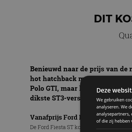
DIT KO
Qua
Benieuwd naar de prijs van de 
hot hatchback met 200 pk sterk
Polo GTI, maar heeft wel direct
Deze websit
dikste ST3-versie levert.
We gebruiken coo
analyseren. We de
analysepartners,
Vanafprijs Ford Fiesta ST: 31.970
of die zij hebbe
De Ford Fiesta ST kost in Nederland 31.97