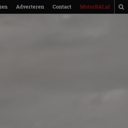
ken
Adverteren
Contact
MotorRAI.nl