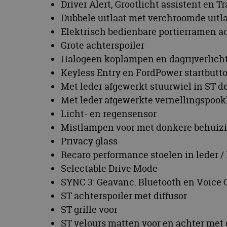
Driver Alert, Grootlicht assistent en T
CookieScriptConse
Dubbele uitlaat met verchroomde uitl
Elektrisch bedienbare portierramen a
Grote achterspoiler
Naam
Halogeen koplampen en dagrijverlich
Naam
omx_consent
Aanbiede
Keyless Entry en FordPower startbutt
Naam
Domein
g_id_202604151153
_ga
Met leder afgewerkt stuurwiel in ST de
_fbp
Meta Pla
Inc.
Met leder afgewerkte vernellingspook
.autorai.n
Licht- en regensensor
_gcl_au
Google L
Mistlampen voor met donkere behuizin
.autorai.n
_ga_SC6JKZPPKY
Privacy glass
IDE
Google L
Recaro performance stoelen in leder 
.doublecl
Selectable Drive Mode
SYNC 3: Geavanc. Bluetooth en Voice C
ST achterspoiler met diffusor
ST grille voor
ST velours matten voor en achter met g