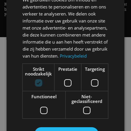
KIA Stonic Mild-Hybrid (2026),
Welke elektrische auto past b
advertenties te personaliseren en om ons
benzine, handbak, het bestaat nog! -
De EV Experience geeft ant
verkeer te analyseren. We delen ook
REVIEW - AutoRAI TV
op je vraag! - AutoRAI TV
informatie over uw gebruik van onze site
met onze advertentie- en analysepartners,
die deze kunnen combineren met andere
informatie die u aan hen heeft verstrekt of
Alle automerken
die zij hebben verzameld door uw gebruik
Selecteer een merk voor meer informatie, modellen
van hun diensten.
Privacybeleid
en alle nieuwsberichten
Strikt
Prestatie
Targeting
noodzakelijk
Abarth
Aiways
Alfa Romeo
Alpine
Functioneel
Niet-
geclassificeerd
Aston Martin
Audi
Bentley
BMW