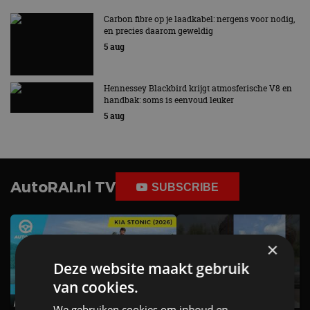
Carbon fibre op je laadkabel: nergens voor nodig,
en precies daarom geweldig
5 aug
Hennessey Blackbird krijgt atmosferische V8 en
handbak: soms is eenvoud leuker
5 aug
AutoRAI.nl TV
SUBSCRIBE
×
Deze website maakt gebruik
van cookies.
We gebruiken cookies om inhoud en