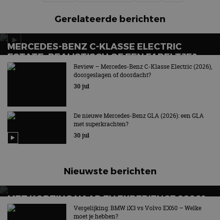
Gerelateerde berichten
MERCEDES-BENZ C-KLASSE ELECTRIC
ESTATE: REALISTISCH OF EEN FABELTJE?
Review – Mercedes-Benz C-Klasse Electric (2026),
Het verlossende antwoord
doorgeslagen of doordacht?
30 jul
De nieuwe Mercedes-Benz GLA (2026): een GLA
met superkrachten?
30 jul
Nieuwste berichten
MET KORTING NAAR EV EXPERIENCE 2026?
AUTORAI REGELT HET!
Vergelijking: BMW iX3 vs Volvo EX60 – Welke
moet je hebben?