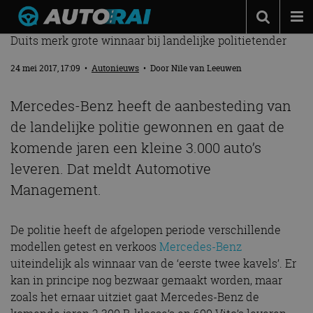
POLITIE KIEST VOOR MERCEDES-BENZ
Duits merk grote winnaar bij landelijke politietender
Autonieuws
24 mei 2017, 17:09
•
Autonieuws
• Door
Nile van Leeuwen
Podcast
Autotests
Mercedes-Benz heeft de aanbesteding van
de landelijke politie gewonnen en gaat de
Automerken
komende jaren een kleine 3.000 auto’s
Adverteren
leveren. Dat meldt Automotive
Contact
Management.
MotorRAI.nl
De politie heeft de afgelopen periode verschillende
modellen getest en verkoos
Mercedes-Benz
uiteindelijk als winnaar van de ‘eerste twee kavels’. Er
kan in principe nog bezwaar gemaakt worden, maar
zoals het ernaar uitziet gaat Mercedes-Benz de