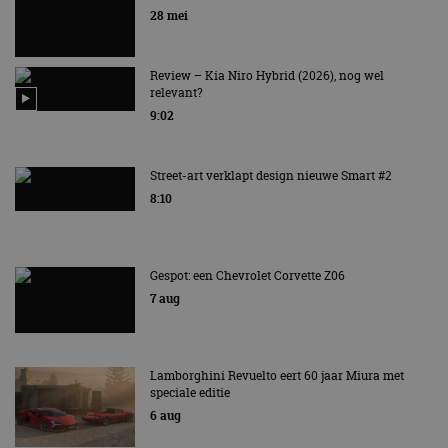
EV Experience 2026 van 24 tot 26 september
28 mei
Review – Kia Niro Hybrid (2026), nog wel
relevant?
9:02
Street-art verklapt design nieuwe Smart #2
8:10
Gespot: een Chevrolet Corvette Z06
7 aug
Lamborghini Revuelto eert 60 jaar Miura met
speciale editie
6 aug