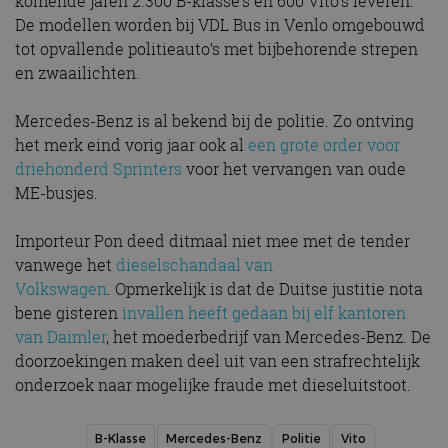
komende jaren 2.300 B-klasse’s en 600 Vito’s leveren.
De modellen worden bij VDL Bus in Venlo omgebouwd
tot opvallende politieauto’s met bijbehorende strepen
en zwaailichten.
Mercedes-Benz is al bekend bij de politie. Zo ontving
het merk eind vorig jaar ook al
een grote order voor
driehonderd Sprinters
voor het vervangen van oude
ME-busjes.
Importeur Pon deed ditmaal niet mee met de tender
vanwege het
dieselschandaal van
Volkswagen
. Opmerkelijk is dat de Duitse justitie nota
bene gisteren
invallen heeft gedaan bij elf kantoren
van Daimler
, het moederbedrijf van Mercedes-Benz. De
doorzoekingen maken deel uit van een strafrechtelijk
onderzoek naar mogelijke fraude met dieseluitstoot.
B-Klasse
Mercedes-Benz
Politie
Vito