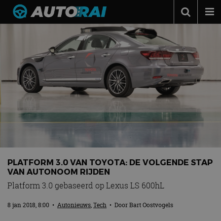
Autonieuws
Podcast
Autotests
Automerken
Adverteren
Contact
MotorRAI.nl
PLATFORM 3.0 VAN TOYOTA: DE VOLGENDE STAP
VAN AUTONOOM RIJDEN
Platform 3.0 gebaseerd op Lexus LS 600hL
8 jan 2018, 8:00
•
Autonieuws
,
Tech
• Door
Bart Oostvogels