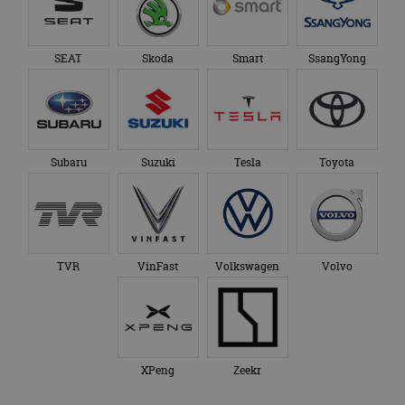
SEAT
Skoda
Smart
SsangYong
Subaru
Suzuki
Tesla
Toyota
TVR
VinFast
Volkswagen
Volvo
XPeng
Zeekr