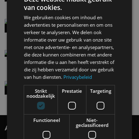
5 aug
van cookies.
We gebruiken cookies om inhoud en
Audi A2 e-Tron mikt op verbruik van 12,8 kWh
advertenties te personaliseren en om ons
per 100 kilometer
verkeer te analyseren. We delen ook
4 aug
informatie over uw gebruik van onze site
met onze advertentie- en analysepartners,
Elektrische Geely E2 (tijdelijk) net zo goedkoop
die deze kunnen combineren met andere
als een Renault Twingo
informatie die u aan hen heeft verstrekt of
4 aug
die zij hebben verzameld door uw gebruik
van hun diensten.
Privacybeleid
Vernieuwde Hyundai Ioniq 6 rijdt tot 680
kilometer en wordt goedkoper
Strikt
Prestatie
Targeting
noodzakelijk
4 aug
Functioneel
Niet-
geclassificeerd
AutoRAI.nl TV
SUBSCRIBE