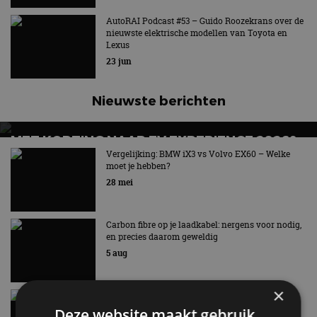
AutoRAI Podcast #53 – Guido Roozekrans over de
nieuwste elektrische modellen van Toyota en
Lexus
23 jun
Nieuwste berichten
MET KORTING NAAR EV EXPERIENCE 2026?
AUTORAI REGELT HET!
Vergelijking: BMW iX3 vs Volvo EX60 – Welke
moet je hebben?
EV Experience 2026 van 24 tot 26 september
28 mei
Carbon fibre op je laadkabel: nergens voor nodig,
en precies daarom geweldig
5 aug
×
Hennessey Blackbird krijgt atmosferische V8 en
handbak: soms is eenvoud leuker
Deze website maakt gebruik