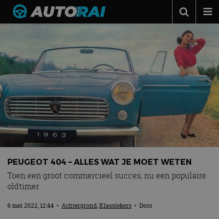
Autonieuws
Podcast
Autotests
Automerken
Adverteren
Contact
MotorRAI.nl
PEUGEOT 404 – ALLES WAT JE MOET WETEN
Toen een groot commercieel succes, nu een populaire
oldtimer
6 mei 2022, 12:44
•
Achtergrond
,
Klassiekers
• Door