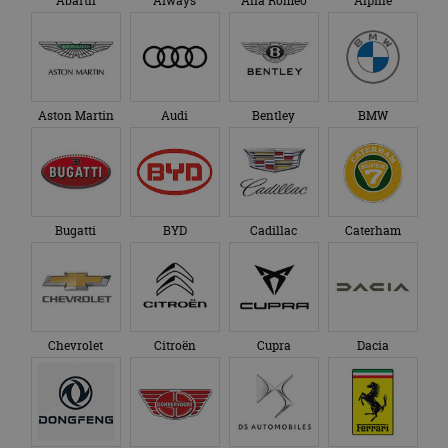
Abarth
Aiways
Alfa Romeo
Alpine
Aston Martin
Audi
Bentley
BMW
Bugatti
BYD
Cadillac
Caterham
Chevrolet
Citroën
Cupra
Dacia