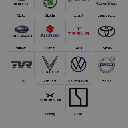
SEAT
Skoda
Smart
SsangYong
Subaru
Suzuki
Tesla
Toyota
TVR
VinFast
Volkswagen
Volvo
XPeng
Zeekr