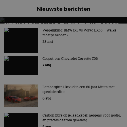
Naam
Vervaldatum
Omschrijv
Domein
Nieuwste berichten
cf_clearance
1 jaar
Deze cooki
Cloudflare,
gebruikt d
Inc.
CloudFlare
.autorai.nl
MET KORTING NAAR EV EXPERIENCE 2026?
vertrouwd
te identific
AUTORAI REGELT HET!
Vergelijking: BMW iX3 vs Volvo EX60 – Welke
beveiligin
moet je hebben?
op basis va
EV Experience 2026 van 24 tot 26 september
adres van 
28 mei
te omzeilen
essentieel 
ondersteu
veiligheid 
Gespot: een Chevrolet Corvette Z06
website fun
het bieden
7 aug
beschermi
kwaadaard
bezoekers.
CookieScriptConsent
4 weken 2
Deze cooki
CookieScript
Lamborghini Revuelto eert 60 jaar Miura met
dagen
gebruikt d
autorai.nl
speciale editie
Google Privacy Policy
Cookie-Scr
service om
6 aug
cookievoo
bezoekers 
onthouden.
banner van
Carbon fibre op je laadkabel: nergens voor nodig,
Script.com 
en precies daarom geweldig
noodzakeli
te werken.
5 aug