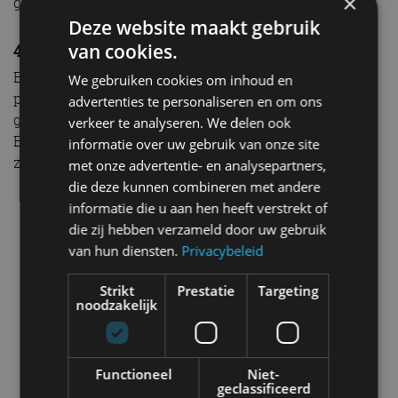
×
geproduceerd.
Deze website maakt gebruik
404 Error
van cookies.
Een leuk weetje: als op een Peugeot-website een
We gebruiken cookies om inhoud en
pagina die je probeert te bezoeken niet kan worden
advertenties te personaliseren en om ons
gevonden of niet (langer) bestaat – de bekende 404
verkeer te analyseren. We delen ook
Error – dan krijg je een plaatje van een Peugeot 404 te
informatie over uw gebruik van onze site
zien.
met onze advertentie- en analysepartners,
die deze kunnen combineren met andere
informatie die u aan hen heeft verstrekt of
die zij hebben verzameld door uw gebruik
van hun diensten.
Privacybeleid
Strikt
Prestatie
Targeting
noodzakelijk
Functioneel
Niet-
geclassificeerd