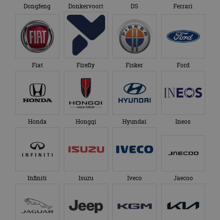
Dongfeng
Donkervoort
DS
Ferrari
Fiat
Firefly
Fisker
Ford
Honda
Hongqi
Hyundai
Ineos
Infiniti
Isuzu
Iveco
Jaecoo