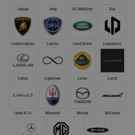
Jaguar
Jeep
KG Mobility
Kia
Lamborghini
Lancia
Land Rover
Leapmotor
Lexus
Lightyear
Lotus
Lucid
Lynk & Co
Maserati
Mazda
McLaren