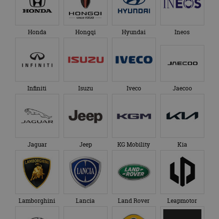
Honda
Hongqi
Hyundai
Ineos
Infiniti
Isuzu
Iveco
Jaecoo
Jaguar
Jeep
KG Mobility
Kia
Lamborghini
Lancia
Land Rover
Leapmotor