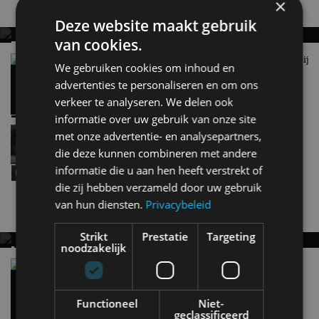
×
Gerelateerde berichten
Deze website maakt gebruik
van cookies.
REVIEW – ALPINE A110 (2026)
“Motorgeluid nabootsen in een EV, dat doen we bij
Nog één keer puur genieten
We gebruiken cookies om inhoud en
Alpine niet“
advertenties te personaliseren en om ons
17 jun
verkeer te analyseren. We delen ook
informatie over uw gebruik van onze site
Review – Alpine A390 GTS (2026), de krachtigste
met onze advertentie- en analysepartners,
A390 tot nu toe
die deze kunnen combineren met andere
16 jun
informatie die u aan hen heeft verstrekt of
die zij hebben verzameld door uw gebruik
van hun diensten.
Privacybeleid
Nieuwste berichten
Strikt
Prestatie
Targeting
noodzakelijk
MET KORTING NAAR EV EXPERIENCE 2026?
AUTORAI REGELT HET!
Vergelijking: BMW iX3 vs Volvo EX60 – Welke
moet je hebben?
EV Experience 2026 van 24 tot 26 september
28 mei
Functioneel
Niet-
geclassificeerd