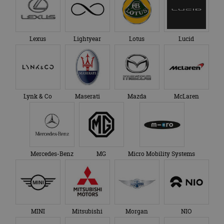
Lexus
Lightyear
Lotus
Lucid
Lynk & Co
Maserati
Mazda
McLaren
Mercedes-Benz
MG
Micro Mobility Systems
MINI
Mitsubishi
Morgan
NIO