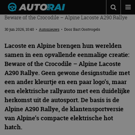
PAS OP: DEZE ALPINE A290 RALLYE BIJT TERUG
Beware of the Crocodile – Alpine Lacoste A290 Rallye
Autonieuws
30 jun 2026, 10:40
•
Autonieuws
• Door
Bart Oostvogels
Podcast
Autotests
Lacoste en Alpine brengen hun werelden
samen in een opvallende eenmalige creatie:
Automerken
Beware of the Crocodile – Alpine Lacoste
Adverteren
A290 Rallye. Geen gewone designstudie met
Contact
een ander kleurtje en een paar logo’s, maar
MotorRAI.nl
een elektrische rallyauto met een duidelijke
herkomst uit de autosport. De basis is de
Alpine A290 Rallye, de klantensportversie
van Alpine’s compacte elektrische hot
hatch.