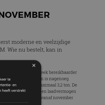
N NOVEMBER
terst moderne en veelzijdige
M. Wie nu bestelt, kan in
×
ef vanaf 89 euro per week bereikbaarder
iveaus en optiepakketten is nagenoeg
keer te
gewicht van 2,5 tot maximaal 3,2 ton. De
tentie- en
 heeft verstrekt
 voorwielaandrijving, een laadvermogen
voeruitvoering is ook vanaf november