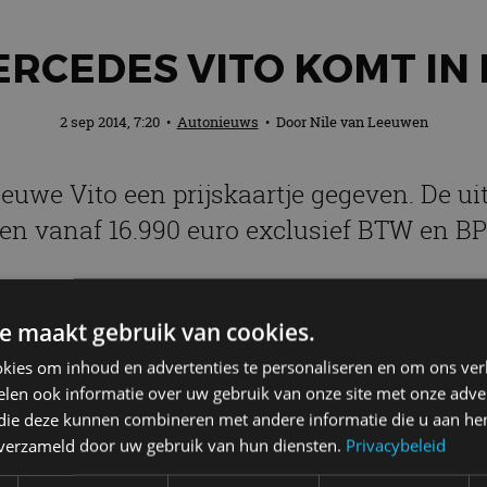
RCEDES VITO KOMT I
2 sep 2014, 7:20
•
Autonieuws
• Door
Nile van Leeuwen
uwe Vito een prijskaartje gegeven. De ui
jzen vanaf 16.990 euro exclusief BTW en BP
e maakt gebruik van cookies.
anaf 16.990 euro ex/ex en een operationeel leasetari
iger dan ooit. De lijst met verschillende uitrustingsn
kies om inhoud en advertenties te personaliseren en om ons ver
, drie carrosserielengtes en een maximaal toelaatbaar 
len ook informatie over uw gebruik van onze site met onze adver
 die deze kunnen combineren met andere informatie die u aan hen
wagenuitvoering. Het is de Vito 109 CDI Economy, met
n verzameld door uw gebruik van hun diensten.
Privacybeleid
 65 kW (88 pk) vermogen. De Vito Tourer personenver
en bij 23.880 euro inclusief BTW en BPM.