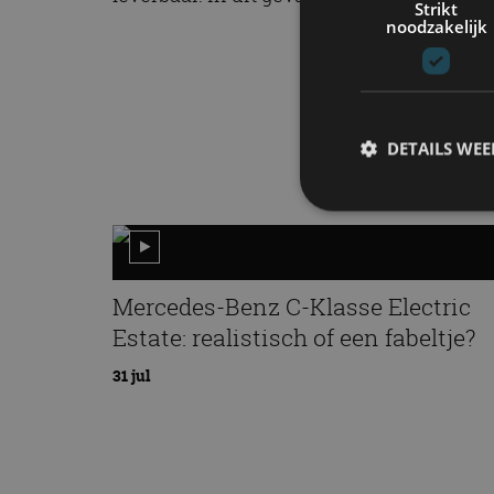
Strikt
noodzakelijk
DETAILS WE
S
Strikt noodzakelijke
Mercedes-Benz C-Klasse Electric
accountbeheer. De we
Estate: realistisch of een fabeltje?
Naam
31 jul
cf_clearance