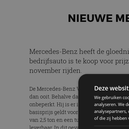
NIEUWE ME
Mercedes-Benz heeft de gloednie
bedrijfsauto is te koop voor pri
november rijden.
Deze websit
De Mercedes-Benz Vito is met een prijs v
dan ooit. Behalve dat is hij ook veelzijd
We gebruiken coo
onbeperkt. Hij is er in drie uitvoeringen
analyseren. We de
analysepartners,
basisprijs geldt voor de gesloten bestel
of die zij hebbe
van 2,5 ton en een turbodieselmotor met
leverbaar. In dit geval beginnen de prijz