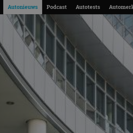
Autonieuws
Podcast
Autotests
Automer