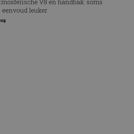
tmosferische V8 en handbak: soms
s eenvoud leuker
aug