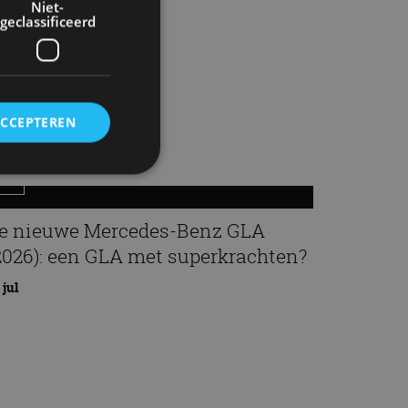
Niet-
geclassificeerd
ACCEPTEREN
rd
e nieuwe Mercedes-Benz GLA
elding en
2026): een GLA met superkrachten?
 jul
ervice om
es van de bezoeker
unen van de
den van