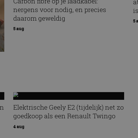
Carbon fibre op je laadkabel:
a
nergens voor nodig, en precies
i
daarom geweldig
5 
5 aug
an
Elektrische Geely E2 (tijdelijk) net zo
goedkoop als een Renault Twingo
4 aug