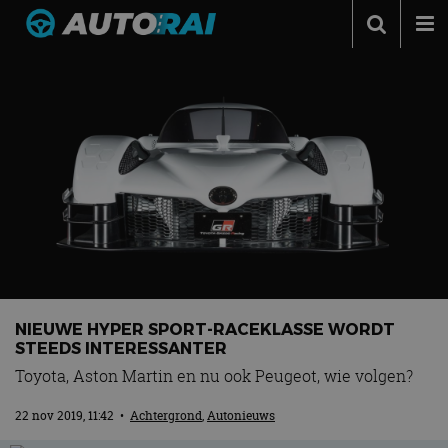
Autonieuws
Podcast
Autotests
Automerken
Adverteren
Contact
MotorRAI.nl
NIEUWE HYPER SPORT-RACEKLASSE WORDT
STEEDS INTERESSANTER
Toyota, Aston Martin en nu ook Peugeot, wie volgen?
22 nov 2019, 11:42
•
Achtergrond
,
Autonieuws