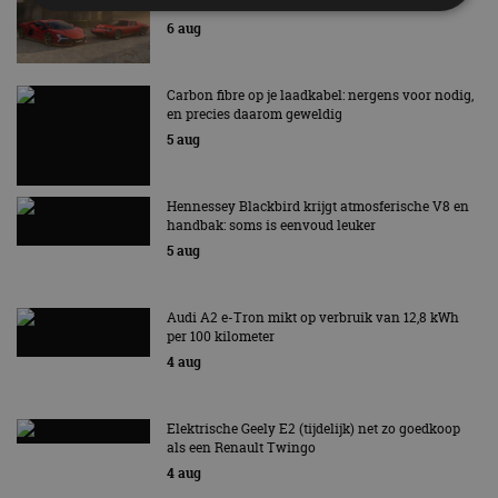
speciale editie
6 aug
Strikt noodzakelijk
Prestatie
Targeting
Functioneel
Niet-geclassificeerd
Carbon fibre op je laadkabel: nergens voor nodig,
en precies daarom geweldig
Strikt noodzakelijke cookies maken de
5 aug
kernfunctionaliteiten van de website mogelijk, zoals
gebruikersaanmelding en accountbeheer. De
website kan niet goed worden gebruikt zonder de
strikt noodzakelijke cookies.
Hennessey Blackbird krijgt atmosferische V8 en
handbak: soms is eenvoud leuker
Aanbieder
/
Naam
Vervaldatum
Omschrijv
5 aug
Domein
cf_clearance
1 jaar
Deze cooki
Cloudflare,
gebruikt d
Inc.
CloudFlare
.autorai.nl
Audi A2 e-Tron mikt op verbruik van 12,8 kWh
vertrouwd
per 100 kilometer
te identific
beveiligin
4 aug
op basis va
adres van 
te omzeilen
essentieel 
Elektrische Geely E2 (tijdelijk) net zo goedkoop
ondersteu
als een Renault Twingo
veiligheid 
website fun
4 aug
het bieden