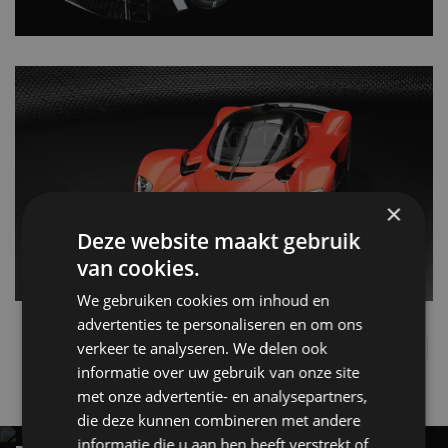
×
Deze website maakt gebruik
van cookies.
We gebruiken cookies om inhoud en
advertenties te personaliseren en om ons
verkeer te analyseren. We delen ook
Aston Martin
Hyper Sport
Le Mans
Peugeot
Toyota
informatie over uw gebruik van onze site
Gerelateerde berichten
met onze advertentie- en analysepartners,
die deze kunnen combineren met andere
informatie die u aan hen heeft verstrekt of