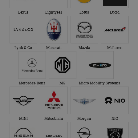
Lexus
Lightyear
Lotus
Lucid
Lynk & Co
Maserati
Mazda
McLaren
Mercedes-Benz
MG
Micro Mobility Systems
MINI
Mitsubishi
Morgan
NIO