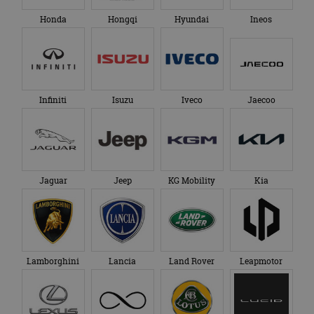
Honda
Hongqi
Hyundai
Ineos
Infiniti
Isuzu
Iveco
Jaecoo
Jaguar
Jeep
KG Mobility
Kia
Lamborghini
Lancia
Land Rover
Leapmotor