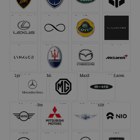
Lamborghini
Lancia
Land Rover
Leapmotor
Lexus
Lightyear
Lotus
Lucid
Lynk & Co
Maserati
Mazda
McLaren
Mercedes-Benz
MG
Micro Mobility Systems
MINI
Mitsubishi
Morgan
NIO