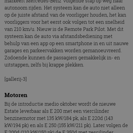
markeert Mercedes-Benz’ volgende stap op weg naar
autonoom rijden. Het systeem kan de auto niet alleen
op de juiste afstand van de voorligger houden, het kan
voorliggers voor het eerst ook volgen tot een snelheid
van 210 km/u. Nieuw is de Remote Park Pilot. Met dit
systeem kan de auto via afstandsbediening met
behulp van een app op een smartphone in en uit nauwe
garages en parkeervakken worden gemanoeuvreerd.
Zodoende kunnen de passagiers gemakkelijk in- en
uitstappen, zelfs bij krappe plekken.
[gallerij-3]
Motoren
Bij de introductie medio oktober wordt de nieuwe
Estate leverbaar als E 200 met een viercilinder
benzinemotor met 135 kW/184 pk, als E 220d (143
kW/194 pk) en als E 250 (155 kW/211 pk). Later volgen de
E 200d (110 kW/150 pk) de E 350d met zescilinder