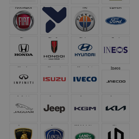
Dongfeng
Donkervoort
DS
Ferrari
Fiat
Firefly
Fisker
Ford
Honda
Hongqi
Hyundai
Ineos
Infiniti
Isuzu
Iveco
Jaecoo
Jaguar
Jeep
KG Mobility
Kia