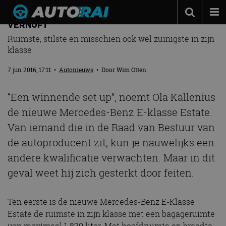
MERCEDES-BENZ E-KLASSE ESTATE VOL
VERNUFT
Autonieuws
Ruimste, stilste en misschien ook wel zuinigste in zijn
klasse
Podcast
7 jun 2016, 17:11
•
Autonieuws
• Door
Wim Otten
Autotests
Automerken
“Een winnende set up”, noemt Ola Källenius
Adverteren
de nieuwe Mercedes-Benz E-klasse Estate.
Van iemand die in de Raad van Bestuur van
Contact
de autoproducent zit, kun je nauwelijks een
MotorRAI.nl
andere kwalificatie verwachten. Maar in dit
geval weet hij zich gesterkt door feiten.
Ten eerste is de nieuwe Mercedes-Benz E-Klasse
Estate de ruimste in zijn klasse met een bagageruimte