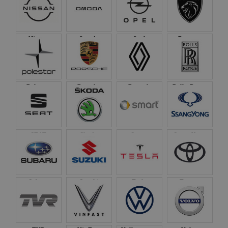
Nissan
Omoda
Opel
Peugeot
Polestar
Porsche
Renault
Rolls-Royce
SEAT
Skoda
Smart
SsangYong
Subaru
Suzuki
Tesla
Toyota