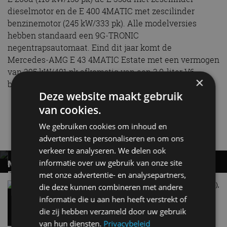
dieselmotor en de E 400 4MATIC met zescilinder
benzinemotor (245 kW/333 pk). Alle modelversies
hebben standaard een 9G‑TRONIC
negentrapsautomaat. Eind dit jaar komt de
Mercedes‑AMG E 43 4MATIC Estate met een vermogen
van 295 kW/401 pk afkomstig van een 3,0-liter V6-
×
biturbomotor.
Deze website maakt gebruik
van cookies.
E-Klasse
Mercedes-Benz
We gebruiken cookies om inhoud en
Gerelateerde berichten
advertenties te personaliseren en om ons
verkeer te analyseren. We delen ook
informatie over uw gebruik van onze site
MERCEDES-BENZ C-KLASSE ELECTRIC
ESTATE: REALISTISCH OF EEN FABELTJE?
met onze advertentie- en analysepartners,
Review – Mercedes-Benz C-Klasse Electric (2026),
die deze kunnen combineren met andere
Het verlossende antwoord
doorgeslagen of doordacht?
informatie die u aan hen heeft verstrekt of
30 jul
die zij hebben verzameld door uw gebruik
van hun diensten.
Privacybeleid