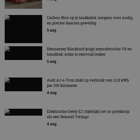
Functioneel
Niet-geclassificeerd
Carbon fibre op je laadkabel: nergens voor nodig,
Strikt noodzakelijke cookies maken de
en precies daarom geweldig
kernfunctionaliteiten van de website mogelijk, zoals
5 aug
gebruikersaanmelding en accountbeheer. De
website kan niet goed worden gebruikt zonder de
strikt noodzakelijke cookies.
Hennessey Blackbird krijgt atmosferische V8 en
Aanbieder
/
Naam
Vervaldatum
Omschrijv
handbak: soms is eenvoud leuker
Domein
5 aug
cf_clearance
1 jaar
Deze cooki
Cloudflare,
gebruikt d
Inc.
CloudFlare
.autorai.nl
vertrouwd
Audi A2 e-Tron mikt op verbruik van 12,8 kWh
te identific
per 100 kilometer
beveiligin
op basis va
4 aug
adres van 
te omzeilen
essentieel 
ondersteu
Elektrische Geely E2 (tijdelijk) net zo goedkoop
veiligheid 
website fun
als een Renault Twingo
het bieden
4 aug
beschermi
kwaadaard
bezoekers.