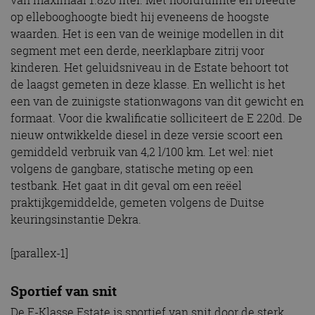
van maximaal 1.820 liter. Met hoofdruimte en breedte
op ellebooghoogte biedt hij eveneens de hoogste
waarden. Het is een van de weinige modellen in dit
segment met een derde, neerklapbare zitrij voor
kinderen. Het geluidsniveau in de Estate behoort tot
de laagst gemeten in deze klasse. En wellicht is het
een van de zuinigste stationwagons van dit gewicht en
formaat. Voor die kwalificatie solliciteert de E 220d. De
nieuw ontwikkelde diesel in deze versie scoort een
gemiddeld verbruik van 4,2 l/100 km. Let wel: niet
volgens de gangbare, statische meting op een
testbank. Het gaat in dit geval om een reëel
praktijkgemiddelde, gemeten volgens de Duitse
keuringsinstantie Dekra.
[parallex-1]
Sportief van snit
De E-Klasse Estate is sportief van snit door de sterk