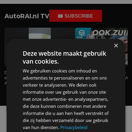
AutoRAI.nl TV
SUBSCRIBE
×
Deze website maakt gebruik
van cookies.
We gebruiken cookies om inhoud en
De Renault Twingo heeft een
De perfecte (gezins)taxi? - 
advertenties te personaliseren en om ons
opvallende snelheidsmeter! -
ES500e (2026) - REVIEW - AL
AutoRAI TV
UITGELEGD! - AutoRAI TV
verkeer te analyseren. We delen ook
informatie over uw gebruik van onze site
met onze advertentie- en analysepartners,
die deze kunnen combineren met andere
informatie die u aan hen heeft verstrekt of
Alle automerken
die zij hebben verzameld door uw gebruik
Selecteer een merk voor meer informatie, modellen
van hun diensten.
Privacybeleid
en alle nieuwsberichten