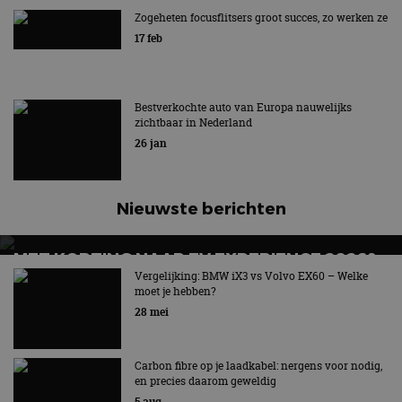
UIT BEELD
Zogeheten focusflitsers groot succes, zo werken ze
17 feb
Hét symbool van vrijheid en rijplezier verdwijnt
Bestverkochte auto van Europa nauwelijks
zichtbaar in Nederland
26 jan
Nieuwste berichten
MET KORTING NAAR EV EXPERIENCE 2026?
AUTORAI REGELT HET!
Vergelijking: BMW iX3 vs Volvo EX60 – Welke
moet je hebben?
EV Experience 2026 van 24 tot 26 september
28 mei
Carbon fibre op je laadkabel: nergens voor nodig,
en precies daarom geweldig
5 aug