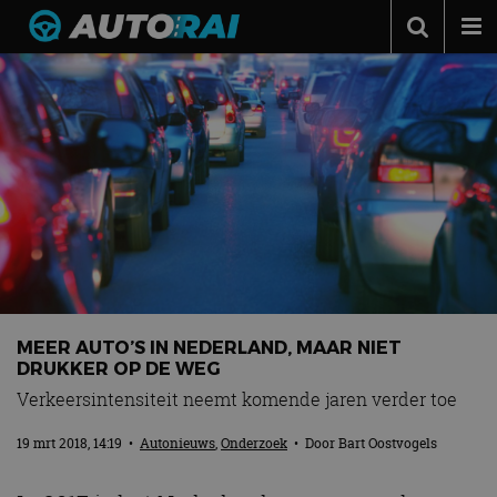
Autonieuws
Podcast
Autotests
Automerken
Adverteren
Contact
MotorRAI.nl
MEER AUTO’S IN NEDERLAND, MAAR NIET
DRUKKER OP DE WEG
Verkeersintensiteit neemt komende jaren verder toe
19 mrt 2018, 14:19
•
Autonieuws
,
Onderzoek
• Door
Bart Oostvogels