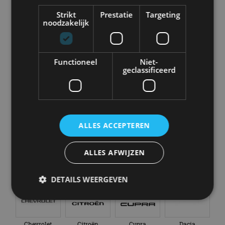
Strikt
Prestatie
Targeting
noodzakelijk
Abarth
Aiways
Alfa Romeo
Alpine
Functioneel
Niet-
geclassificeerd
Aston Martin
Audi
Bentley
BMW
ALLES ACCEPTEREN
ALLES AFWIJZEN
Bugatti
BYD
Cadillac
Caterham
DETAILS WEERGEVEN
Strikt noodzakelijk
Prestatie
Targeting
Chevrolet
Citroën
Cupra
Dacia