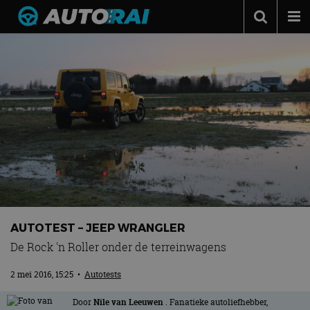
Autonieuws
Podcast
Autotests
Automerken
Adverteren
Contact
MotorRAI.nl
AUTOTEST – JEEP WRANGLER
De Rock 'n Roller onder de terreinwagens
2 mei 2016, 15:25
•
Autotests
Door
Nile van Leeuwen
. Fanatieke autoliefhebber,