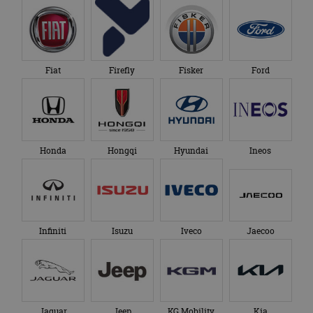
Fiat
Firefly
Fisker
Ford
Honda
Hongqi
Hyundai
Ineos
Infiniti
Isuzu
Iveco
Jaecoo
Jaguar
Jeep
KG Mobility
Kia