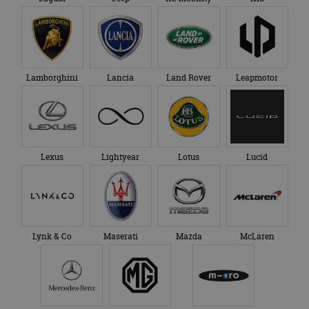
Lamborghini
Lancia
Land Rover
Leapmotor
Lexus
Lightyear
Lotus
Lucid
Lynk & Co
Maserati
Mazda
McLaren