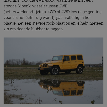
machine. Ook die 4WD-pook, waarmee je met een
stevige ‘kloenk’ wisselt tussen 2WD
(achterwielaandrijving), 4WD of 4WD low (lage gearing
voor als het écht ruig wordt), past volledig in het
plaatje. Zet een stevige rock-plaat op en je hebt meteen
zin om door de blubber te raggen.