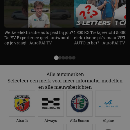
maand
ingesteld door
.doubleclick.net
campagnegegeven
Doubleclick en voert
te berekenen voor
informatie uit over
de
hoe de eindgebruiker
analyserapporten
de website gebruikt
van de site.
en over eventuele
advertenties die de
_ga_SC6JKZPPKY
.autorai.nl
1 jaar 1
Deze cookie wordt
eindgebruiker heeft
Welke elektrische auto past bij jou?
1.500 KG Trekgewicht & 380
maand
gebruikt door
gezien voordat hij de
Google Analytics
De EV Experience geeft antwoord
elektrische pk's, maar WELK
genoemde website
om de sessiestatus
bezocht.
op je vraag! - AutoRAI TV
AUTO is het? - AutoRAI TV
te behouden.
Alle automerken
Selecteer een merk voor meer informatie, modellen
en alle nieuwsberichten
Abarth
Aiways
Alfa Romeo
Alpine