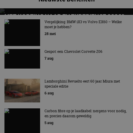
gebruikt d
Inc.
CloudFlare
.autorai.nl
vertrouwd
MET KORTING NAAR EV EXPERIENCE 2026?
te identific
beveiligin
AUTORAI REGELT HET!
Vergelijking: BMW iX3 vs Volvo EX60 – Welke
op basis va
moet je hebben?
adres van 
EV Experience 2026 van 24 tot 26 september
te omzeilen
28 mei
essentieel 
ondersteu
veiligheid 
website fun
Gespot: een Chevrolet Corvette Z06
het bieden
beschermi
7 aug
kwaadaard
bezoekers.
CookieScriptConsent
4 weken 2
Deze cooki
CookieScript
dagen
gebruikt d
autorai.nl
Lamborghini Revuelto eert 60 jaar Miura met
Google Privacy Policy
Cookie-Scr
speciale editie
service om
cookievoo
6 aug
bezoekers 
onthouden.
banner van
Script.com 
Carbon fibre op je laadkabel: nergens voor nodig,
noodzakeli
en precies daarom geweldig
te werken.
5 aug