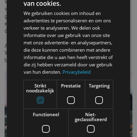
voor de 3.6 V6 benzineversie in driedeurs variant. De
van cookies.
vijfdeurs 2.8 CRD kost minimaal 94.801 euro. Voor dat
We gebruiken cookies om inhoud en
geld koop je trouwens een vijfdeurs, een cabriolet en
advertenties te personaliseren en om ons
een pick-up in één. Het dak en het complete achterste
verkeer te analyseren. We delen ook
deel zijn demonteerbaar. Heerlijk voor in de zomer!
informatie over uw gebruik van onze site
met onze advertentie- en analysepartners,
Alle prijzen zijn overigens inclusief BTW en BPM. De
die deze kunnen combineren met andere
Wrangler is er ook op grijs kenteken met forse
informatie die u aan hen heeft verstrekt of
belastingvoordelen voor ondernemers.
die zij hebben verzameld door uw gebruik
van hun diensten.
Privacybeleid
Strikt
Prestatie
Targeting
noodzakelijk
Functioneel
Niet-
geclassificeerd