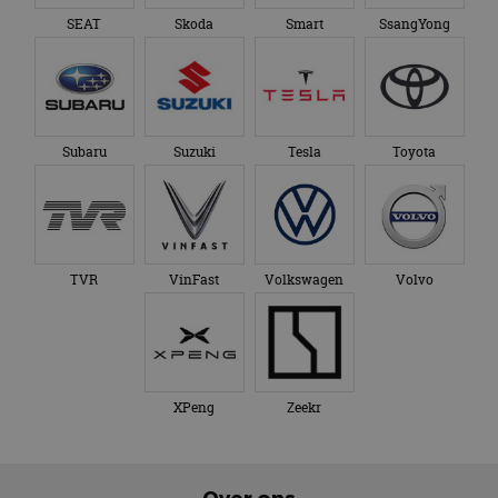
SEAT
Skoda
Smart
SsangYong
Subaru
Suzuki
Tesla
Toyota
TVR
VinFast
Volkswagen
Volvo
XPeng
Zeekr
Over ons