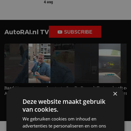
4 aug
AutoRAI.nl TV
SUBSCRIBE
Raad jij onze nieuwe duurtester? -
De Renault Twingo heeft een
×
AutoRAI TV
opvallende snelheidsmeter! -
AutoRAI TV
Deze website maakt gebruik
van cookies.
We gebruiken cookies om inhoud en
advertenties te personaliseren en om ons
Alle automerken