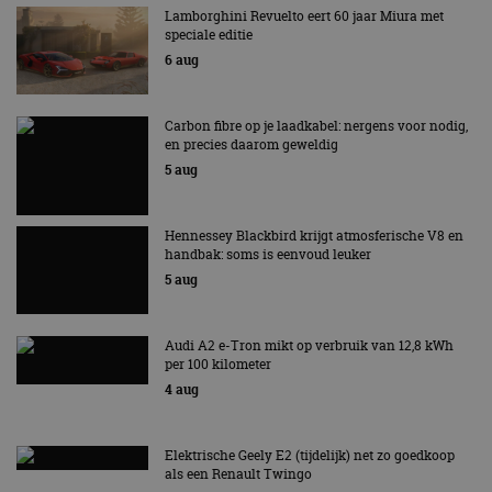
Lamborghini Revuelto eert 60 jaar Miura met
speciale editie
6 aug
Carbon fibre op je laadkabel: nergens voor nodig,
en precies daarom geweldig
5 aug
Hennessey Blackbird krijgt atmosferische V8 en
handbak: soms is eenvoud leuker
5 aug
Audi A2 e-Tron mikt op verbruik van 12,8 kWh
per 100 kilometer
4 aug
Elektrische Geely E2 (tijdelijk) net zo goedkoop
als een Renault Twingo