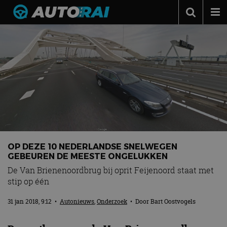
Autonieuws
Podcast
Autotests
Automerken
Adverteren
Contact
OP DEZE 10 NEDERLANDSE SNELWEGEN
MotorRAI.nl
GEBEUREN DE MEESTE ONGELUKKEN
De Van Brienenoordbrug bij oprit Feijenoord staat met
stip op één
31 jan 2018, 9:12
•
Autonieuws
,
Onderzoek
• Door
Bart Oostvogels