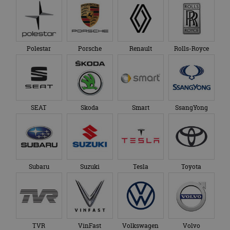
advertenties die de
_ga_SC6JKZPPKY
.autorai.nl
1 jaar 1
Deze cookie wordt
eindgebruiker heeft
maand
gebruikt door
gezien voordat hij de
Google Analytics
genoemde website
om de sessiestatus
bezocht.
te behouden.
Polestar
Porsche
Renault
Rolls-Royce
SEAT
Skoda
Smart
SsangYong
Subaru
Suzuki
Tesla
Toyota
TVR
VinFast
Volkswagen
Volvo