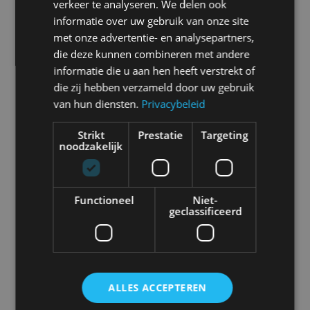
verkeer te analyseren. We delen ook
Selecteer een merk voor meer informatie, modellen
informatie over uw gebruik van onze site
en alle nieuwsberichten
met onze advertentie- en analysepartners,
die deze kunnen combineren met andere
informatie die u aan hen heeft verstrekt of
die zij hebben verzameld door uw gebruik
van hun diensten.
Privacybeleid
Abarth
Aiways
Alfa Romeo
Alpine
Strikt
Prestatie
Targeting
noodzakelijk
Aston Martin
Audi
Bentley
BMW
Functioneel
Niet-
geclassificeerd
Bugatti
BYD
Cadillac
Caterham
ALLES ACCEPTEREN