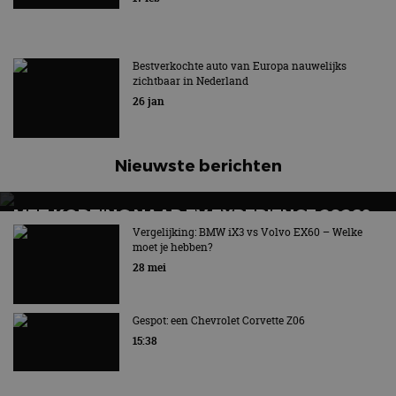
Hét symbool van vrijheid en rijplezier verdwijnt
Bestverkochte auto van Europa nauwelijks
zichtbaar in Nederland
26 jan
Nieuwste berichten
MET KORTING NAAR EV EXPERIENCE 2026?
AUTORAI REGELT HET!
Vergelijking: BMW iX3 vs Volvo EX60 – Welke
moet je hebben?
EV Experience 2026 van 24 tot 26 september
28 mei
Gespot: een Chevrolet Corvette Z06
15:38