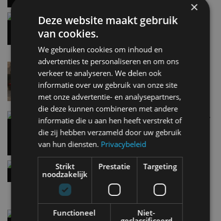
×
Gespot: een Chevrolet Corvette Z06
Deze website maakt gebruik
7 aug
van cookies.
We gebruiken cookies om inhoud en
advertenties te personaliseren en om ons
Lamborghini Revuelto eert 60 jaar Miura met
verkeer te analyseren. We delen ook
speciale editie
informatie over uw gebruik van onze site
6 aug
met onze advertentie- en analysepartners,
die deze kunnen combineren met andere
Carbon fibre op je laadkabel: nergens voor nodig,
informatie die u aan hen heeft verstrekt of
en precies daarom geweldig
die zij hebben verzameld door uw gebruik
5 aug
van hun diensten.
Privacybeleid
Hennessey Blackbird krijgt atmosferische V8 en
Strikt
Prestatie
Targeting
handbak: soms is eenvoud leuker
noodzakelijk
5 aug
Functioneel
Niet-
Audi A2 e-Tron mikt op verbruik van 12,8 kWh
geclassificeerd