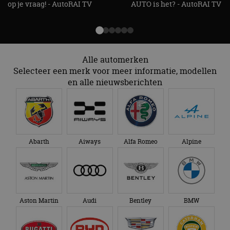
op je vraag! - AutoRAI TV
AUTO is het? - AutoRAI TV
Aanbieder
/
Naam
Vervaldatum
Omschrijv
Domein
cf_clearance
1 jaar
Deze cooki
Cloudflare,
gebruikt d
Inc.
CloudFlare
.autorai.nl
vertrouwd
te identific
Alle automerken
beveiligin
Selecteer een merk voor meer informatie, modellen
op basis va
adres van 
en alle nieuwsberichten
te omzeilen
essentieel 
ondersteu
veiligheid 
website fun
het bieden
beschermi
kwaadaard
Abarth
Aiways
Alfa Romeo
Alpine
bezoekers.
CookieScriptConsent
4 weken 2
Deze cooki
CookieScript
dagen
gebruikt d
autorai.nl
Google Privacy Policy
Cookie-Scr
service om
cookievoo
bezoekers 
Aston Martin
Audi
Bentley
BMW
onthouden.
banner van
Script.com 
noodzakeli
te werken.