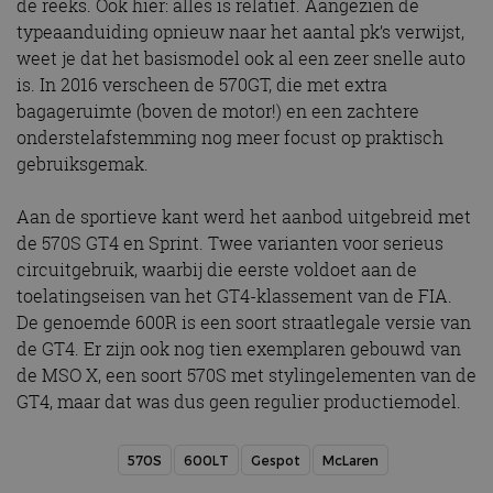
de reeks. Ook hier: alles is relatief. Aangezien de
typeaanduiding opnieuw naar het aantal pk’s verwijst,
weet je dat het basismodel ook al een zeer snelle auto
is. In 2016 verscheen de 570GT, die met extra
bagageruimte (boven de motor!) en een zachtere
onderstelafstemming nog meer focust op praktisch
gebruiksgemak.
Aan de sportieve kant werd het aanbod uitgebreid met
de 570S GT4 en Sprint. Twee varianten voor serieus
circuitgebruik, waarbij die eerste voldoet aan de
toelatingseisen van het GT4-klassement van de FIA.
De genoemde 600R is een soort straatlegale versie van
de GT4. Er zijn ook nog tien exemplaren gebouwd van
de MSO X, een soort 570S met stylingelementen van de
GT4, maar dat was dus geen regulier productiemodel.
570S
600LT
Gespot
McLaren