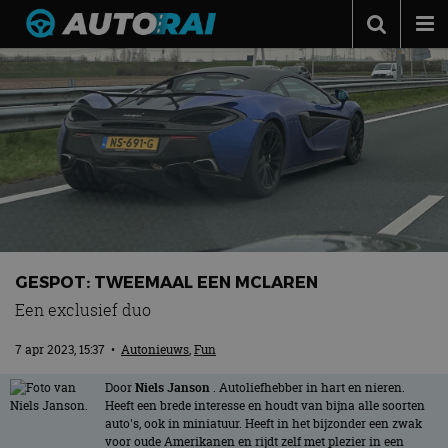
Autonieuws
Podcast
Autotests
Automerken
Adverteren
Contact
GESPOT: TWEEMAAL EEN MCLAREN
MotorRAI.nl
Een exclusief duo
7 apr 2023, 15:37
•
Autonieuws
,
Fun
Door
Niels Janson
. Autoliefhebber in hart en nieren.
Heeft een brede interesse en houdt van bijna alle soorten
auto's, ook in miniatuur. Heeft in het bijzonder een zwak
voor oude Amerikanen en rijdt zelf met plezier in een