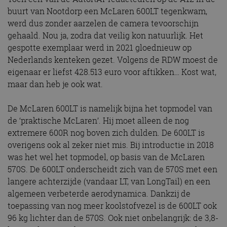
buurt van Nootdorp een McLaren 600LT tegenkwam,
werd dus zonder aarzelen de camera tevoorschijn
gehaald. Nou ja, zodra dat veilig kon natuurlijk. Het
gespotte exemplaar werd in 2021 gloednieuw op
Nederlands kenteken gezet. Volgens de RDW moest de
eigenaar er liefst 428.513 euro voor aftikken… Kost wat,
maar dan heb je ook wat.
De McLaren 600LT is namelijk bijna het topmodel van
de ‘praktische McLaren’. Hij moet alleen de nog
extremere 600R nog boven zich dulden. De 600LT is
overigens ook al zeker niet mis. Bij introductie in 2018
was het wel het topmodel, op basis van de McLaren
570S. De 600LT onderscheidt zich van de 570S met een
langere achterzijde (vandaar LT, van LongTail) en een
algemeen verbeterde aerodynamica. Dankzij de
toepassing van nog meer koolstofvezel is de 600LT ook
96 kg lichter dan de 570S. Ook niet onbelangrijk: de 3,8-