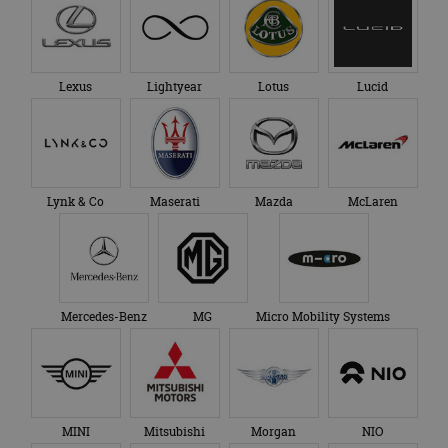
Lexus
Lightyear
Lotus
Lucid
Lynk & Co
Maserati
Mazda
McLaren
Mercedes-Benz
MG
Micro Mobility Systems
MINI
Mitsubishi
Morgan
NIO