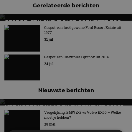
Gerelateerde berichten
GESPOT: EEN CHEVROLET CORVETTE Z06
Gespot: een heel gewone Ford Escort Estate uit
Little red Corvette
1977
31 jul
Gespot: een Chevrolet Equinox uit 2014
24 jul
Nieuwste berichten
MET KORTING NAAR EV EXPERIENCE 2026?
AUTORAI REGELT HET!
Vergelijking: BMW iX3 vs Volvo EX60 – Welke
moet je hebben?
EV Experience 2026 van 24 tot 26 september
28 mei