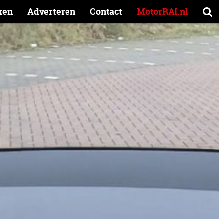
ken
Adverteren
Contact
MotorRAI.nl