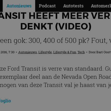
Autonieuws
Podcast
Autotests
Automer
ANSIT HEEFT MEER VE
DENKT (VIDEO)
een gok: 300, 400 of 500 pk? Fout, 
 2016, 7:30
•
Autonieuws
,
Lifestyle
,
Lifestyle & Fun
,
Tech
• Door
Bart Oost
eze Ford Transit is verre van standaard. G
e exemplaar deel aan de Nevada Open Road
mogen van deze Transit val je haast van je
foglio