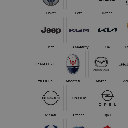
Fisker
Ford
Honda
Jeep
KG Mobility
Kia
L
Lynk & Co
Maserati
Mazda
Mc
Nissan
Omoda
Opel