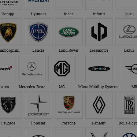
Hongqi
Hyundai
Ineos
Infiniti
Isuzu
amborghini
Lancia
Land Rover
Leapmotor
Lexus
Laren
Mercedes-Benz
MG
Micro Mobility Systems
MI
Peugeot
Polestar
Porsche
Renault
Rolls-Roy