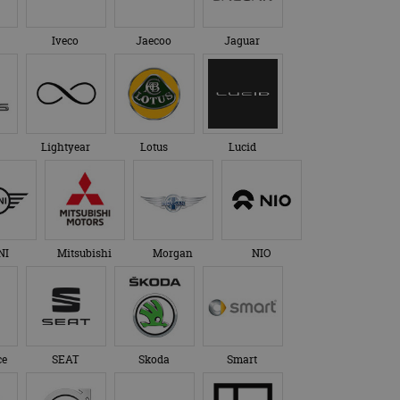
Iveco
Jaecoo
Jaguar
Lightyear
Lotus
Lucid
NI
Mitsubishi
Morgan
NIO
ce
SEAT
Skoda
Smart