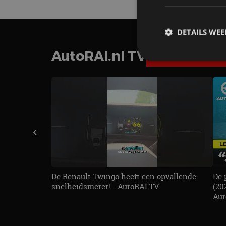
DETAILS WE
AutoRAI.nl TV
SUBSCRIB
S
Strikt noodzakelijke
accountbeheer. De we
Naam
‹
cf_clearance
De Renault Twingo heeft een opvallende
De 
snelheidsmeter! - AutoRAI TV
(20
Aut
CookieScriptConse