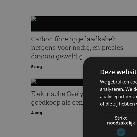
Carbon fibre op je laadkabel:
nergens voor nodig, en precies
daarom geweldig
5 aug
Deze websit
We gebruiken coo
analyseren. We de
Elektrische Geely E2 (tijdelijk) net 
analysepartners,
goedkoop als een Renault Twingo
of die zij hebbe
4 aug
Strikt
noodzakelijk