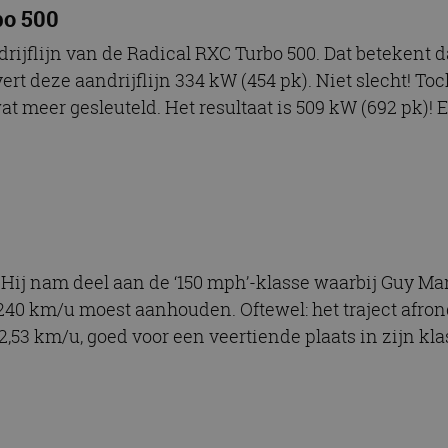
bo 500
rijflijn van de Radical RXC Turbo 500. Dat betekent da
rt deze aandrijflijn 334 kW (454 pk). Niet slecht! To
t meer gesleuteld. Het resultaat is 509 kW (692 pk)!
Hij nam deel aan de ‘150 mph’-klasse waarbij Guy Mart
40 km/u moest aanhouden. Oftewel: het traject afron
,53 km/u, goed voor een veertiende plaats in zijn kla