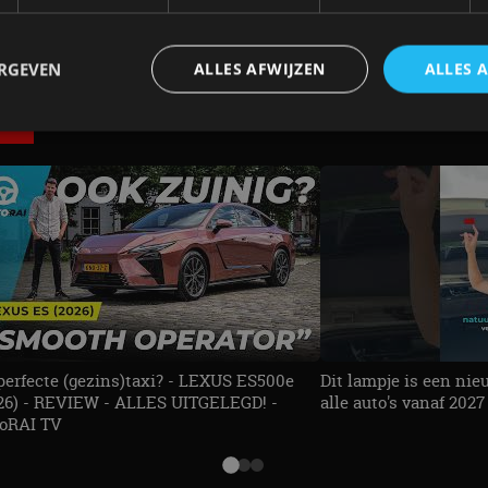
ERGEVEN
ALLES AFWIJZEN
ALLES 
E
trikt noodzakelijk
Prestatie
Targeting
Functioneel
Niet-geclassificee
 cookies maken de kernfunctionaliteiten van de website mogelijk, zoals gebruikersaanm
bsite kan niet goed worden gebruikt zonder de strikt noodzakelijke cookies.
Aanbieder
/
Vervaldatum
Omschrijving
Domein
1 jaar
Deze cookie wordt gebruikt door de CloudFlare-s
Cloudflare,
vertrouwd webverkeer te identificeren en alle
Inc.
beveiligingsbeperkingen op basis van het IP-adr
.autorai.nl
te omzeilen. Het is essentieel voor het onderste
veiligheid van een website functies en in het bie
perfecte (gezins)taxi? - LEXUS ES500e
Dit lampje is een nie
bescherming tegen kwaadaardige bezoekers.
26) - REVIEW - ALLES UITGELEGD! -
alle auto's vanaf 202
oRAI TV
nt
4 weken 2
Deze cookie wordt gebruikt door de Cookie-Scrip
CookieScript
dagen
cookievoorkeuren van bezoekers te onthouden. 
autorai.nl
van Cookie-Script.com is noodzakelijk om correct