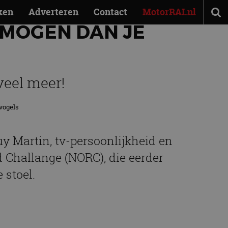
ken
Adverteren
Contact
MotorRAI.nl
RMOGEN DAN JE
veel meer!
vogels
uy Martin, tv-persoonlijkheid en
 Challange (NORC), die eerder
 stoel.