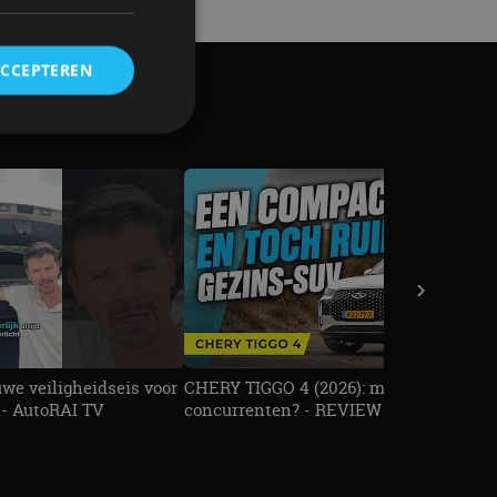
ACCEPTEREN
rd
elding en
›
ervice om
es van de bezoeker
unen van de
den van
uwe veiligheidseis voor
CHERY TIGGO 4 (2026): maakt GEHAKT
7 - AutoRAI TV
concurrenten? - REVIEW - AutoRAI TV
t.com-service om de
De cookie-banner
 te werken.