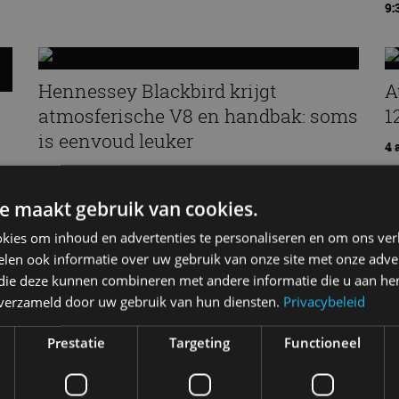
9:
Hennessey Blackbird krijgt
A
atmosferische V8 en handbak: soms
1
is eenvoud leuker
4 
5 aug
e maakt gebruik van cookies.
kies om inhoud en advertenties te personaliseren en om ons ver
len ook informatie over uw gebruik van onze site met onze adver
zo
Vernieuwde Hyundai Ioniq 6 rijdt
 die deze kunnen combineren met andere informatie die u aan hen
tot 680 kilometer en wordt
n verzameld door uw gebruik van hun diensten.
Privacybeleid
goedkoper
Prestatie
Targeting
Functioneel
4 aug