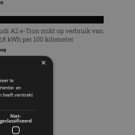
33
udi A2 e-Tron mikt op verbruik van
2,8 kWh per 100 kilometer
aug
×
keer te
tentie- en
 heeft verstrekt
Niet-
geclassificeerd