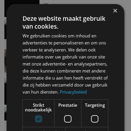
EV Experience 2026 van 24 tot 26 september
28 mei
×
Deze website maakt gebruik
Gespot: een Chevrolet Corvette Z06
van cookies.
7 aug
We gebruiken cookies om inhoud en
advertenties te personaliseren en om ons
verkeer te analyseren. We delen ook
Lamborghini Revuelto eert 60 jaar Miura met
informatie over uw gebruik van onze site
speciale editie
met onze advertentie- en analysepartners,
6 aug
die deze kunnen combineren met andere
informatie die u aan hen heeft verstrekt of
Carbon fibre op je laadkabel: nergens voor nodig,
die zij hebben verzameld door uw gebruik
en precies daarom geweldig
van hun diensten.
Privacybeleid
5 aug
Strikt
Prestatie
Targeting
noodzakelijk
Hennessey Blackbird krijgt atmosferische V8 en
handbak: soms is eenvoud leuker
5 aug