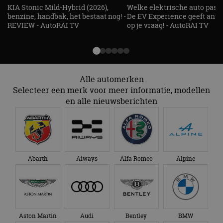
strikt noodzakelijke cookies.
KIA Stonic Mild-Hybrid (2026),
Welke elektrische auto past b
benzine, handbak, het bestaat nog! -
De EV Experience geeft ant
Aanbieder
/
Naam
Vervaldatum
Omschrijv
Domein
REVIEW - AutoRAI TV
op je vraag! - AutoRAI TV
cf_clearance
1 jaar
Deze cooki
Cloudflare,
gebruikt d
Inc.
CloudFlare
.autorai.nl
vertrouwd
te identific
beveiligin
Alle automerken
op basis va
adres van 
Selecteer een merk voor meer informatie, modellen
te omzeilen
en alle nieuwsberichten
essentieel 
ondersteu
veiligheid 
website fun
het bieden
beschermi
kwaadaard
bezoekers.
Abarth
Aiways
Alfa Romeo
Alpine
CookieScriptConsent
4 weken 2
Deze cooki
CookieScript
dagen
gebruikt d
autorai.nl
Google Privacy Policy
Cookie-Scr
service om
cookievoo
bezoekers 
onthouden.
banner van
Aston Martin
Audi
Bentley
BMW
Script.com 