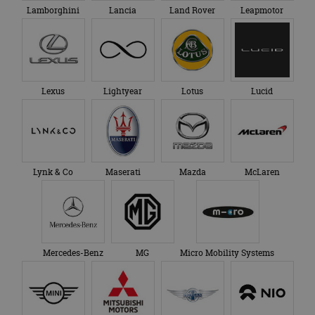
Lamborghini
Lancia
Land Rover
Leapmotor
Lexus
Lightyear
Lotus
Lucid
Lynk & Co
Maserati
Mazda
McLaren
Mercedes-Benz
MG
Micro Mobility Systems