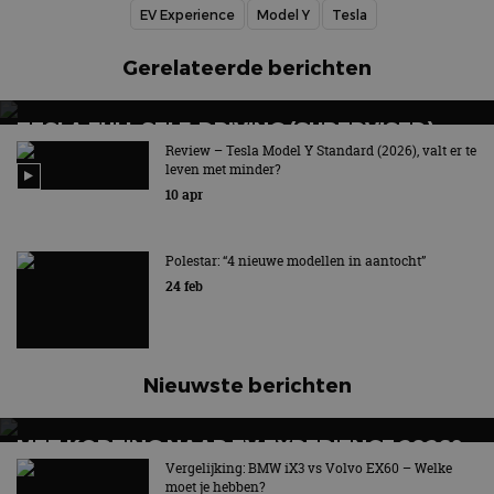
EV Experience
Model Y
Tesla
Gerelateerde berichten
TESLA FULL SELF-DRIVING (SUPERVISED):
HET MAG NU IN NEDERLAND!
Review – Tesla Model Y Standard (2026), valt er te
leven met minder?
Nieuw abonnement voor Full Self-Driving: dit kost het
10 apr
per maand
Polestar: “4 nieuwe modellen in aantocht”
24 feb
Nieuwste berichten
MET KORTING NAAR EV EXPERIENCE 2026?
AUTORAI REGELT HET!
Vergelijking: BMW iX3 vs Volvo EX60 – Welke
moet je hebben?