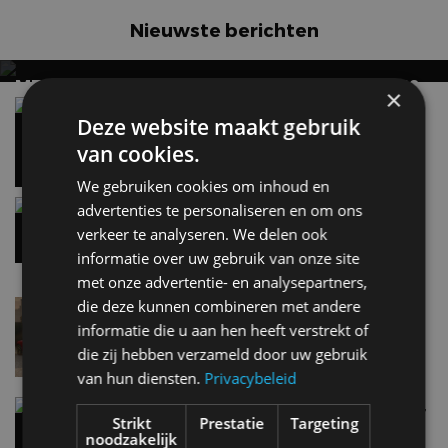
Nieuwste berichten
MET KORTING NAAR EV EXPERIENCE 2026?
×
AUTORAI REGELT HET!
Vergelijking: BMW iX3 vs Volvo EX60 – Welke
Deze website maakt gebruik
moet je hebben?
EV Experience 2026 van 24 tot 26 september
28 mei
van cookies.
We gebruiken cookies om inhoud en
Gespot: een Chevrolet Corvette Z06
advertenties te personaliseren en om ons
7 aug
verkeer te analyseren. We delen ook
informatie over uw gebruik van onze site
met onze advertentie- en analysepartners,
die deze kunnen combineren met andere
Lamborghini Revuelto eert 60 jaar Miura met
speciale editie
informatie die u aan hen heeft verstrekt of
6 aug
die zij hebben verzameld door uw gebruik
van hun diensten.
Privacybeleid
Carbon fibre op je laadkabel: nergens voor nodig,
Strikt
Prestatie
Targeting
en precies daarom geweldig
noodzakelijk
5 aug