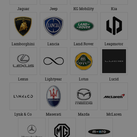
Jaguar
Jeep
KG Mobility
Kia
Lamborghini
Lancia
Land Rover
Leapmotor
Lexus
Lightyear
Lotus
Lucid
Lynk & Co
Maserati
Mazda
McLaren