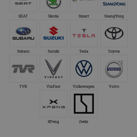
SEAT
Skoda
Smart
SsangYong
Subaru
Suzuki
Tesla
Toyota
TVR
VinFast
Volkswagen
Volvo
XPeng
Zeekr