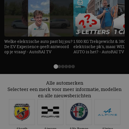
Strikt noodzakelijke cookies maken de
kernfunctionaliteiten van de website mogelijk, zoals
gebruikersaanmelding en accountbeheer. De
website kan niet goed worden gebruikt zonder de
strikt noodzakelijke cookies.
Aanbieder
/
Naam
Vervaldatum
Omschrijv
Domein
cf_clearance
1 jaar
Deze cooki
Cloudflare,
Welke elektrische auto past bij jou?
1.500 KG Trekgewicht & 380
gebruikt d
Inc.
De EV Experience geeft antwoord
elektrische pk's, maar WELK
CloudFlare
.autorai.nl
op je vraag! - AutoRAI TV
AUTO is het? - AutoRAI TV
vertrouwd
te identific
beveiligin
op basis va
adres van 
te omzeilen
essentieel 
ondersteu
Alle automerken
veiligheid 
Selecteer een merk voor meer informatie, modellen
website fun
het bieden
en alle nieuwsberichten
beschermi
kwaadaard
bezoekers.
CookieScriptConsent
4 weken 2
Deze cooki
CookieScript
dagen
gebruikt d
autorai.nl
Google Privacy Policy
Cookie-Scr
service om
Abarth
Aiways
Alfa Romeo
Alpine