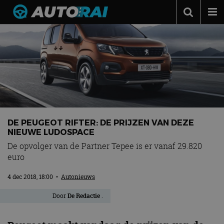
Autonieuws
Podcast
Autotests
Automerken
Adverteren
DE PEUGEOT RIFTER: DE PRIJZEN VAN DEZE
Contact
NIEUWE LUDOSPACE
De opvolger van de Partner Tepee is er vanaf 29.820
MotorRAI.nl
euro
4 dec 2018, 18:00
•
Autonieuws
Door
De Redactie
.