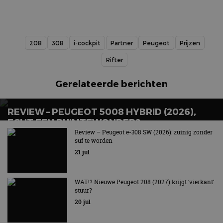
208
308
i-cockpit
Partner
Peugeot
Prijzen
Rifter
Gerelateerde berichten
REVIEW – PEUGEOT 5008 HYBRID (2026),
ECHT EEN RUIMTEWONDER?
Review – Peugeot e-308 SW (2026): zuinig zonder
Gul en zuinig tegelijk!
suf te worden
21 jul
WAT!? Nieuwe Peugeot 208 (2027) krijgt ‘vierkant’
stuur?
20 jul