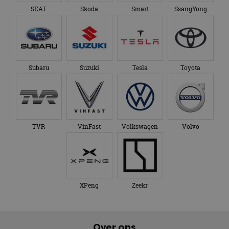
SEAT
Skoda
Smart
SsangYong
Subaru
Suzuki
Tesla
Toyota
TVR
VinFast
Volkswagen
Volvo
XPeng
Zeekr
Over ons