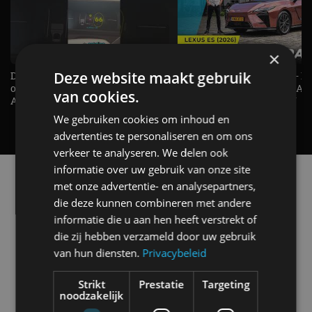
×
Deze website maakt gebruik
De Renault Twingo heeft een
De perfecte (gezins)taxi? - 
opvallende snelheidsmeter! -
ES500e (2026) - REVIEW - AL
van cookies.
AutoRAI TV
UITGELEGD! - AutoRAI TV
We gebruiken cookies om inhoud en
advertenties te personaliseren en om ons
verkeer te analyseren. We delen ook
informatie over uw gebruik van onze site
Alle automerken
met onze advertentie- en analysepartners,
Selecteer een merk voor meer informatie, modellen
die deze kunnen combineren met andere
en alle nieuwsberichten
informatie die u aan hen heeft verstrekt of
die zij hebben verzameld door uw gebruik
van hun diensten.
Privacybeleid
Strikt
Prestatie
Targeting
Abarth
Aiways
Alfa Romeo
Alpine
noodzakelijk