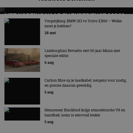
MET KORTING NAAR EV EXPERIENCE 2026?
AUTORAI REGELT HET!
Vergelijking: BMW iX3 vs Volvo EX60 – Welke
moet je hebben?
EV Experience 2026 van 24 tot 26 september
28 mei
Lamborghini Revuelto eert 60 jaar Miura met
speciale editie
6 aug
Carbon fibre op je laadkabel: nergens voor nodig,
en precies daarom geweldig
5 aug
Hennessey Blackbird krijgt atmosferische V8 en
handbak: soms is eenvoud leuker
5 aug