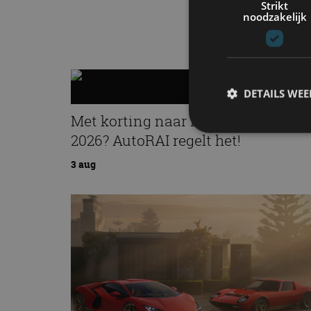
Strikt
noodzakelijk
DETAILS WE
Met korting naar EV Experience
2026? AutoRAI regelt het!
S
3 aug
Strikt noodzakelijke
accountbeheer. De we
Naam
cf_clearance