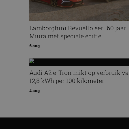
CookieScriptConse
Lamborghini Revuelto eert 60 jaar
Naam
Miura met speciale editie
Naam
omx_consent
Aanbiede
Naam
Domein
6 aug
g_id_202604151153
_ga
_fbp
Meta Pla
Inc.
.autorai.n
_gcl_au
Google L
Audi A2 e-Tron mikt op verbruik v
.autorai.n
_ga_SC6JKZPPKY
12,8 kWh per 100 kilometer
IDE
Google L
.doublecl
4 aug