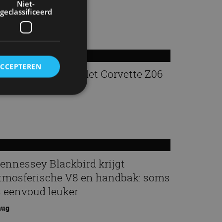
Niet-
geclassificeerd
ACCEPTEREN
espot: een Chevrolet Corvette Z06
:38
rd
elding en
ennessey Blackbird krijgt
tmosferische V8 en handbak: soms
ervice om
s eenvoud leuker
es van de bezoeker
unen van de
den van
aug