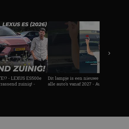
›
!? - LEXUS ES500e
Dit lampje is een nieuwe veiligheidseis
rassend zuinig! -
alle auto's vanaf 2027 - AutoRAI TV