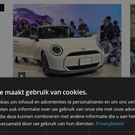
e maakt gebruik van cookies.
Mini Paul Smith Edition: dit maakt
D
hem bijzonder
h
kies om inhoud en advertenties te personaliseren en om ons ver
J
len ook informatie over uw gebruik van onze site met onze adver
nov 2025
 die deze kunnen combineren met andere informatie die u aan hen
se
n verzameld door uw gebruik van hun diensten.
Privacybeleid