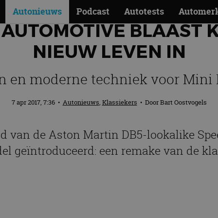
Autonieuws
Podcast
Autotests
Automer
AUTOMOTIVE BLAAST K
NIEUW LEVEN IN
gn en moderne techniek voor Mini
7 apr 2017, 7:36
•
Autonieuws
,
Klassiekers
• Door
Bart Oostvogels
d van de Aston Martin DB5-lookalike Spe
el geïntroduceerd: een remake van de kla