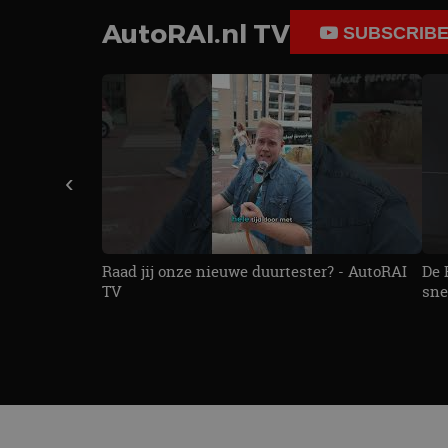
AutoRAI.nl TV
SUBSCRIB
‹
Raad jij onze nieuwe duurtester? - AutoRAI
De 
TV
sne