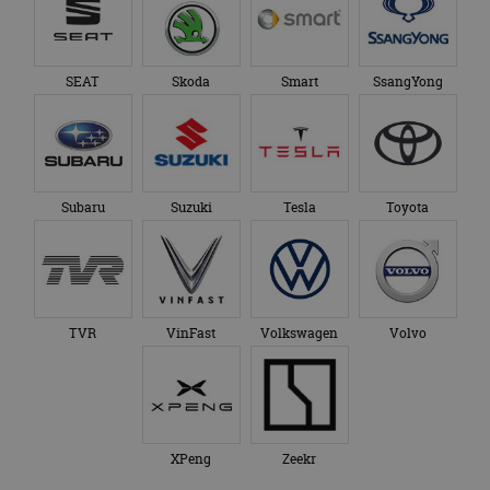
SEAT
Skoda
Smart
SsangYong
Subaru
Suzuki
Tesla
Toyota
TVR
VinFast
Volkswagen
Volvo
XPeng
Zeekr