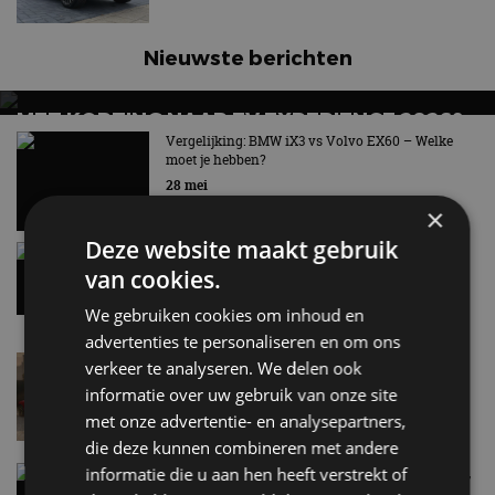
Nieuwste berichten
MET KORTING NAAR EV EXPERIENCE 2026?
AUTORAI REGELT HET!
Vergelijking: BMW iX3 vs Volvo EX60 – Welke
moet je hebben?
EV Experience 2026 van 24 tot 26 september
28 mei
×
Deze website maakt gebruik
Gespot: een Chevrolet Corvette Z06
van cookies.
7 aug
We gebruiken cookies om inhoud en
advertenties te personaliseren en om ons
Lamborghini Revuelto eert 60 jaar Miura met
verkeer te analyseren. We delen ook
speciale editie
informatie over uw gebruik van onze site
6 aug
met onze advertentie- en analysepartners,
die deze kunnen combineren met andere
informatie die u aan hen heeft verstrekt of
Carbon fibre op je laadkabel: nergens voor nodig,
en precies daarom geweldig