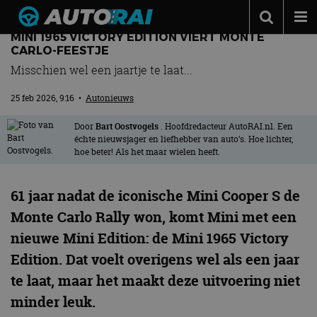
MINI 1965 VICTORY EDITION VIERT MONTE
Autonieuws
CARLO-FEESTJE
Misschien wel een jaartje te laat...
Podcast
25 feb 2026, 9:16
•
Autonieuws
Autotests
Automerken
Door
Bart Oostvogels
. Hoofdredacteur AutoRAI.nl. Een
échte nieuwsjager en liefhebber van auto’s. Hoe lichter,
hoe beter! Als het maar wielen heeft.
Adverteren
Contact
61 jaar nadat de iconische Mini Cooper S de
MotorRAI.nl
Monte Carlo Rally won, komt Mini met een
nieuwe Mini Edition: de Mini 1965 Victory
Edition. Dat voelt overigens wel als een jaar
te laat, maar het maakt deze uitvoering niet
minder leuk.