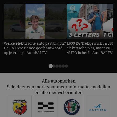
Strikt noodzakelijk
Prestatie
Targeting
Functioneel
Niet-geclassificeerd
Strikt noodzakelijke cookies maken de
kernfunctionaliteiten van de website mogelijk, zoals
gebruikersaanmelding en accountbeheer. De
website kan niet goed worden gebruikt zonder de
Welke elektrische auto past bij jou?
1.500 KG Trekgewicht & 380
strikt noodzakelijke cookies.
De EV Experience geeft antwoord
elektrische pk's, maar WELK
Aanbieder
/
op je vraag! - AutoRAI TV
AUTO is het? - AutoRAI TV
Naam
Vervaldatum
Omschrijv
Domein
cf_clearance
1 jaar
Deze cooki
Cloudflare,
gebruikt d
Inc.
CloudFlare
.autorai.nl
vertrouwd
te identific
Alle automerken
beveiligin
op basis va
Selecteer een merk voor meer informatie, modellen
adres van 
en alle nieuwsberichten
te omzeilen
essentieel 
ondersteu
veiligheid 
website fun
het bieden
beschermi