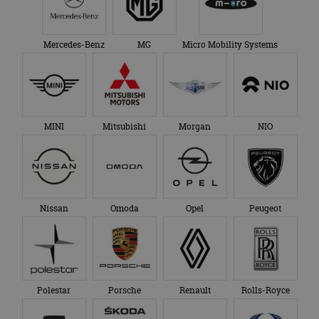
Mercedes-Benz
MG
Micro Mobility Systems
MINI
Mitsubishi
Morgan
NIO
Nissan
Omoda
Opel
Peugeot
Polestar
Porsche
Renault
Rolls-Royce