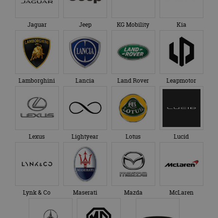
Jaguar
Jeep
KG Mobility
Kia
Lamborghini
Lancia
Land Rover
Leapmotor
Lexus
Lightyear
Lotus
Lucid
Lynk & Co
Maserati
Mazda
McLaren