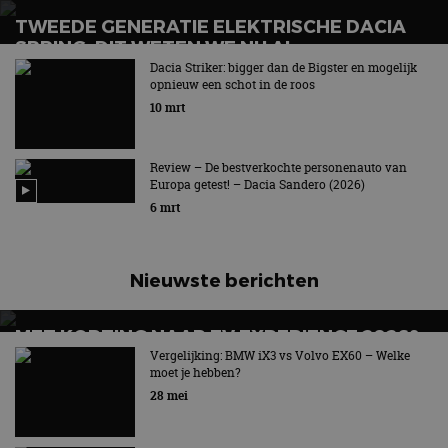
TWEEDE GENERATIE ELEKTRISCHE DACIA
SPRING, DIT WETEN WE NU AL
Dacia Striker: bigger dan de Bigster en mogelijk
Op basis van Renault Twingo-platform
opnieuw een schot in de roos
10 mrt
Review – De bestverkochte personenauto van
Europa getest! – Dacia Sandero (2026)
6 mrt
Nieuwste berichten
MET KORTING NAAR EV EXPERIENCE 2026?
AUTORAI REGELT HET!
Vergelijking: BMW iX3 vs Volvo EX60 – Welke
moet je hebben?
EV Experience 2026 van 24 tot 26 september
28 mei