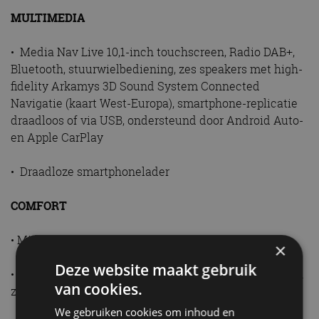
MULTIMEDIA
• Media Nav Live 10,1-inch touchscreen, Radio DAB+,
Bluetooth, stuurwielbediening, zes speakers met high-
fidelity Arkamys 3D Sound System Connected
Navigatie (kaart West-Europa), smartphone-replicatie
draadloos of via USB, ondersteund door Android Auto-
en Apple CarPlay
• Draadloze smartphonelader
COMFORT
• Middenconsole voorin met koelvak (Hybrid 155)
×
Deze website maakt gebruik
• Dacia Handsfree card voor openen, sluiten en starten
van cookies.
zonder sleutel
We gebruiken cookies om inhoud en