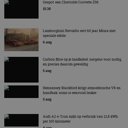
Gespot: een Chevrolet Corvette Z06
15:38
Lamborghini Revuelto eert 60 jaar Miura met
speciale editie
6 aug
Carbon fibre op je laadkabel: nergens voor nodig,
en precies daarom geweldig
5 aug
Hennessey Blackbird krijgt atmosferische V8 en
handbak: soms is eenvoud leuker
5 aug
Audi A2 e-Tron mikt op verbruik van 12,8 kWh
per 100 kilometer
4 aug