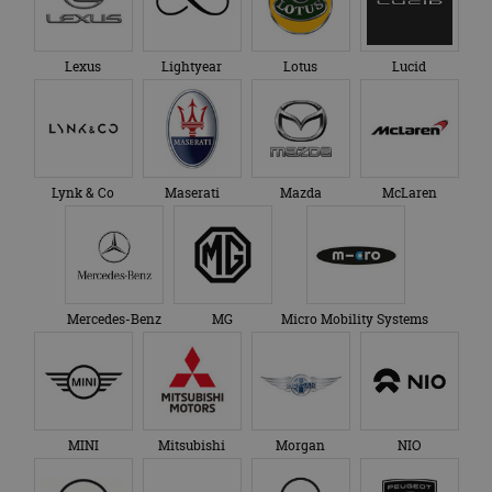
Lexus
Lightyear
Lotus
Lucid
Lynk & Co
Maserati
Mazda
McLaren
Mercedes-Benz
MG
Micro Mobility Systems
MINI
Mitsubishi
Morgan
NIO