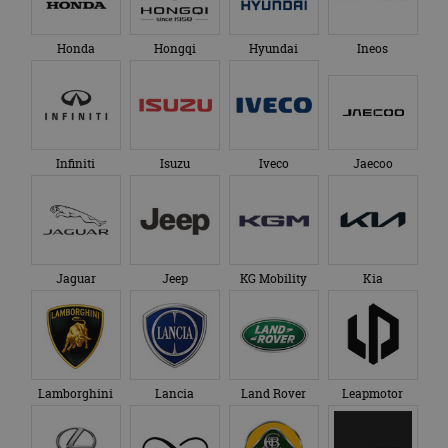
Honda
Hongqi
Hyundai
Ineos
Infiniti
Isuzu
Iveco
Jaecoo
Jaguar
Jeep
KG Mobility
Kia
Lamborghini
Lancia
Land Rover
Leapmotor