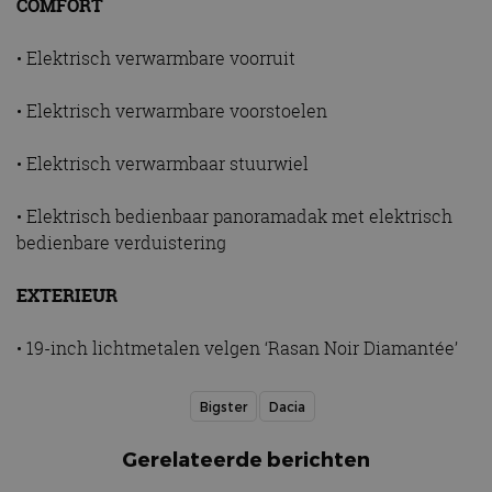
analyserapporten
COMFORT
de website gebruikt
van de site.
en over eventuele
advertenties die de
_ga_SC6JKZPPKY
.autorai.nl
1 jaar 1
Deze cookie wordt
• Elektrisch verwarmbare voorruit
eindgebruiker heeft
maand
gebruikt door
gezien voordat hij de
Google Analytics
genoemde website
om de sessiestatus
bezocht.
• Elektrisch verwarmbare voorstoelen
te behouden.
• Elektrisch verwarmbaar stuurwiel
• Elektrisch bedienbaar panoramadak met elektrisch
bedienbare verduistering
EXTERIEUR
• 19-inch lichtmetalen velgen ‘Rasan Noir Diamantée’
Bigster
Dacia
Gerelateerde berichten