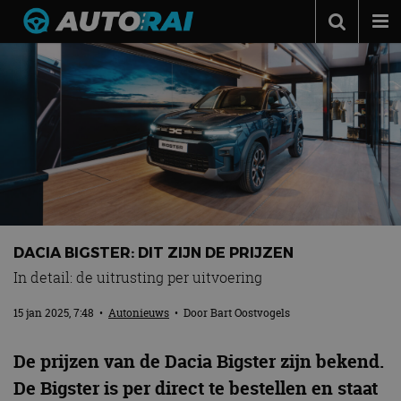
Autonieuws
Podcast
Autotests
Automerken
Adverteren
Contact
DACIA BIGSTER: DIT ZIJN DE PRIJZEN
MotorRAI.nl
In detail: de uitrusting per uitvoering
15 jan 2025, 7:48
•
Autonieuws
• Door
Bart Oostvogels
De prijzen van de Dacia Bigster zijn bekend.
De Bigster is per direct te bestellen en staat