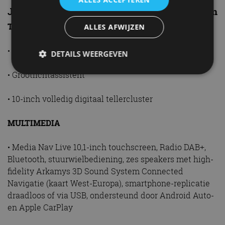
Journey – extra’s ten opzichte van Expression
TECHNIEK EN VEILIGHEID
ALLES AFWIJZEN
• Adaptive Cruise Control (Hybrid 155)
DETAILS WEERGEVEN
• Grootlichtassistent
Strikt noodzakelijk
Prestatie
Targeting
• 10-inch volledig digitaal tellercluster
Functioneel
Niet-geclassificeerd
MULTIMEDIA
Strikt noodzakelijke cookies maken de
kernfunctionaliteiten van de website mogelijk, zoals
gebruikersaanmelding en accountbeheer. De
• Media Nav Live 10,1-inch touchscreen, Radio DAB+,
website kan niet goed worden gebruikt zonder de
Bluetooth, stuurwielbediening, zes speakers met high-
strikt noodzakelijke cookies.
fidelity Arkamys 3D Sound System Connected
Aanbieder
/
Naam
Vervaldatum
Omschrijv
Navigatie (kaart West-Europa), smartphone-replicatie
Domein
draadloos of via USB, ondersteund door Android Auto-
cf_clearance
1 jaar
Deze cooki
Cloudflare,
gebruikt d
Inc.
en Apple CarPlay
CloudFlare
.autorai.nl
vertrouwd