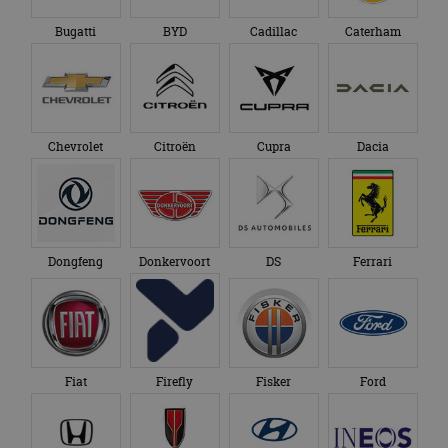
Bugatti
BYD
Cadillac
Caterham
Chevrolet
Citroën
Cupra
Dacia
Dongfeng
Donkervoort
DS
Ferrari
Fiat
Firefly
Fisker
Ford