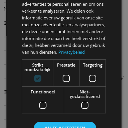
• Elektrisch bedienbaar panoramadak met elektrisch
advertenties te personaliseren en om ons
bedienbare verduistering
verkeer te analyseren. We delen ook
informatie over uw gebruik van onze site
EXTERIEUR
met onze advertentie- en analysepartners,
die deze kunnen combineren met andere
• Buitenspiegelkappen in koper
informatie die u aan hen heeft verstrekt of
die zij hebben verzameld door uw gebruik
• Modulaire dakdragers
van hun diensten.
Privacybeleid
• Privacy glass
Strikt
Prestatie
Targeting
noodzakelijk
• 18-inch lichtmetalen velgen ‘Tagasan Noir Diamantée’
INTERIEUR
Functioneel
Niet-
geclassificeerd
• Bekleding TEP-leder
• Decoratieve accenten in koperkleur
ALLES ACCEPTEREN