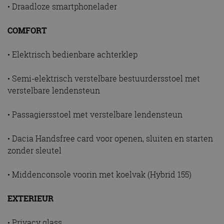
te identific
• Draadloze smartphonelader
beveiligin
op basis va
adres van 
te omzeilen
COMFORT
essentieel 
ondersteu
veiligheid 
• Elektrisch bedienbare achterklep
website fun
het bieden
beschermi
• Semi-elektrisch verstelbare bestuurdersstoel met
kwaadaard
bezoekers.
verstelbare lendensteun
CookieScriptConsent
4 weken 2
Deze cooki
CookieScript
dagen
gebruikt d
autorai.nl
Google Privacy Policy
• Passagiersstoel met verstelbare lendensteun
Cookie-Scr
service om
cookievoo
bezoekers 
• Dacia Handsfree card voor openen, sluiten en starten
onthouden.
banner van
zonder sleutel
Script.com 
noodzakeli
te werken.
• Middenconsole voorin met koelvak (Hybrid 155)
EXTERIEUR
Aanbieder
Naam
Vervaldatum
Omschrijvi
• Privacy glass
Aanbieder
/
Domein