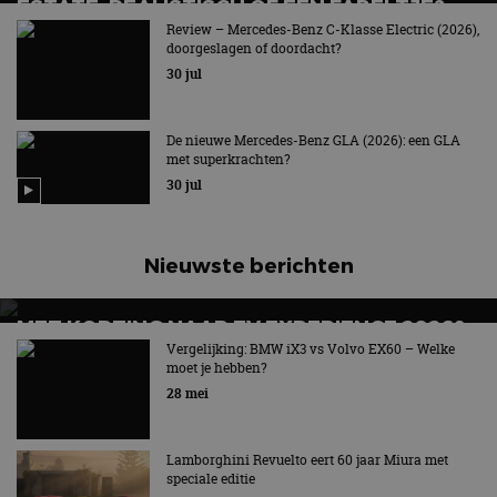
ESTATE: REALISTISCH OF EEN FABELTJE?
Review – Mercedes-Benz C-Klasse Electric (2026),
Het verlossende antwoord
doorgeslagen of doordacht?
30 jul
De nieuwe Mercedes-Benz GLA (2026): een GLA
met superkrachten?
30 jul
Nieuwste berichten
MET KORTING NAAR EV EXPERIENCE 2026?
AUTORAI REGELT HET!
Vergelijking: BMW iX3 vs Volvo EX60 – Welke
moet je hebben?
EV Experience 2026 van 24 tot 26 september
28 mei
Lamborghini Revuelto eert 60 jaar Miura met
speciale editie