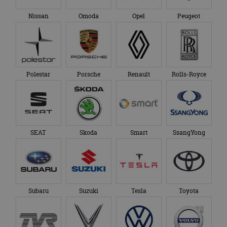
Nissan
Omoda
Opel
Peugeot
Polestar
Porsche
Renault
Rolls-Royce
SEAT
Skoda
Smart
SsangYong
Subaru
Suzuki
Tesla
Toyota