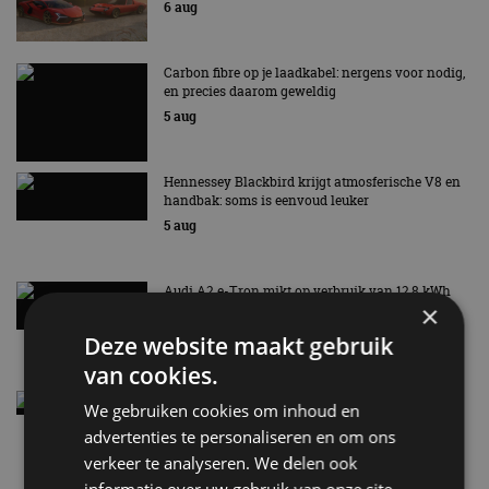
6 aug
Carbon fibre op je laadkabel: nergens voor nodig,
en precies daarom geweldig
5 aug
Hennessey Blackbird krijgt atmosferische V8 en
handbak: soms is eenvoud leuker
5 aug
Audi A2 e-Tron mikt op verbruik van 12,8 kWh
×
per 100 kilometer
4 aug
Deze website maakt gebruik
van cookies.
Elektrische Geely E2 (tijdelijk) net zo goedkoop
We gebruiken cookies om inhoud en
als een Renault Twingo
advertenties te personaliseren en om ons
4 aug
verkeer te analyseren. We delen ook