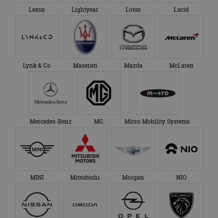
gezien voordat hij de
Google Analytics
genoemde website
Lexus
Lightyear
Lotus
Lucid
om de sessiestatus
bezocht.
te behouden.
Lynk & Co
Maserati
Mazda
McLaren
Mercedes-Benz
MG
Micro Mobility Systems
MINI
Mitsubishi
Morgan
NIO