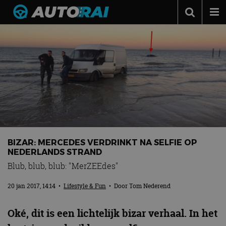
Autonieuws
Podcast
Autotests
Automerken
Adverteren
Contact
BIZAR: MERCEDES VERDRINKT NA SELFIE OP
MotorRAI.nl
NEDERLANDS STRAND
Blub, blub, blub: "MerZEEdes"
20 jan 2017, 14:14
•
Lifestyle & Fun
• Door
Tom Nederend
Oké, dit is een lichtelijk bizar verhaal. In het