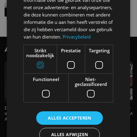
informatie over uw gebruik van onze site
Vernieuwde Hyundai Ioniq 6 rijdt tot 680
met onze advertentie- en analysepartners,
kilometer en wordt goedkoper
die deze kunnen combineren met andere
4 aug
informatie die u aan hen heeft verstrekt of
die zij hebben verzameld door uw gebruik
van hun diensten.
Privacybeleid
AutoRAI.nl TV
SUBSCRIBE
Strikt
Prestatie
Targeting
noodzakelijk
Functioneel
Niet-
geclassificeerd
De Renault Twingo heeft een
De perfecte (gezins)taxi? - 
opvallende snelheidsmeter! -
ES500e (2026) - REVIEW - AL
ALLES ACCEPTEREN
AutoRAI TV
UITGELEGD! - AutoRAI TV
ALLES AFWIJZEN