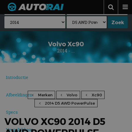
Autonieuws
Podcast
Autotests
Volvo Xc90
2014 - ...
Automerken
Adverteren
Contact
Introductie
MotorRAI.nl
Afbeeldingen
Merken
Volvo
Xc90
2014 D5 AWD PowerPulse
Specs
VOLVO XC90 2014 D5
Vergelijkbaar