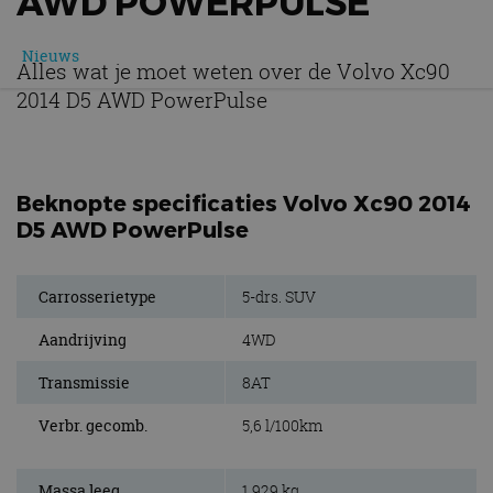
AWD POWERPULSE
Nieuws
Alles wat je moet weten over de Volvo Xc90
2014 D5 AWD PowerPulse
Beknopte specificaties Volvo Xc90 2014
D5 AWD PowerPulse
Carrosserietype
5-drs. SUV
Aandrijving
4WD
Transmissie
8AT
Verbr. gecomb.
5,6 l/100km
Massa leeg
1.929 kg