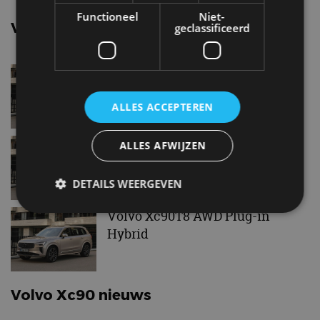
Functioneel
Niet-
Vergelijkbare uitvoeringen
geclassificeerd
Volvo Xc90T5
ALLES ACCEPTEREN
Volvo Xc90T6 AWD
ALLES AFWIJZEN
DETAILS WEERGEVEN
Volvo Xc90T8 AWD Plug-in
Hybrid
Strikt noodzakelijk
Prestatie
Targeting
Functioneel
Niet-geclassificeerd
Strikt noodzakelijke cookies maken de
Volvo Xc90 nieuws
kernfunctionaliteiten van de website mogelijk, zoals
gebruikersaanmelding en accountbeheer. De