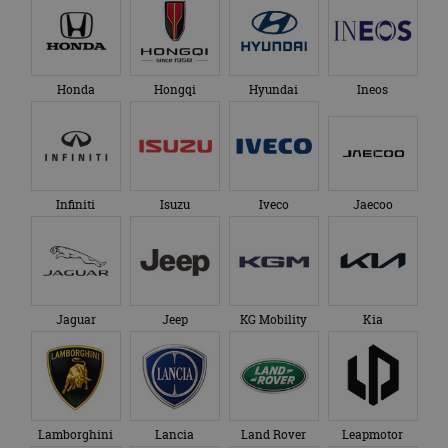
Honda
Hongqi
Hyundai
Ineos
Infiniti
Isuzu
Iveco
Jaecoo
Jaguar
Jeep
KG Mobility
Kia
Lamborghini
Lancia
Land Rover
Leapmotor