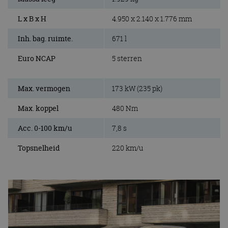
L x B x H
4.950 x 2.140 x 1.776 mm
Inh. bag. ruimte.
671 l
Euro NCAP
5 sterren
Max. vermogen
173 kW (235 pk)
Max. koppel
480 Nm
Acc. 0-100 km/u
7,8 s
Topsnelheid
220 km/u