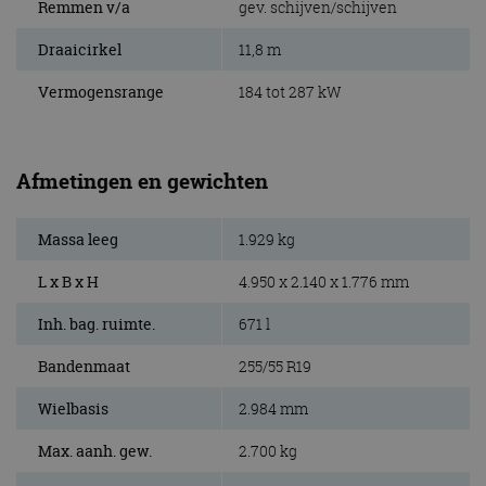
Remmen v/a
gev. schijven/schijven
Draaicirkel
11,8 m
Vermogensrange
184 tot 287 kW
Afmetingen en gewichten
Massa leeg
1.929 kg
L x B x H
4.950 x 2.140 x 1.776 mm
Inh. bag. ruimte.
671 l
Bandenmaat
255/55 R19
Wielbasis
2.984 mm
Max. aanh. gew.
2.700 kg