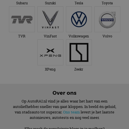
Subaru
Suzuki
Tesla
Toyota
TVR
VinFast
Volkswagen
Volvo
XPeng
Zeekr
Over ons
Op AutoRAI.nl vind je alles waar het hart van een
autoliefhebber sneller van gaat kloppen. In beeld én geluid,
van stadsauto tot supercar.
Ons team
levert je het laatste
autonieuws, autotests en nog veel meer.
Elke week de populairste blogs in je mailbox?