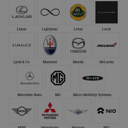
Lexus
Lightyear
Lotus
Lucid
Lynk & Co
Maserati
Mazda
McLaren
Mercedes-Benz
MG
Micro Mobility Systems
MINI
Mitsubishi
Morgan
NIO