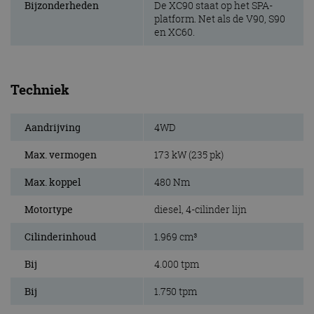
Bijzonderheden
De XC90 staat op het SPA-
platform. Net als de V90, S90
en XC60.
Techniek
Aandrijving
4WD
Max. vermogen
173 kW (235 pk)
Max. koppel
480 Nm
Motortype
diesel, 4-cilinder lijn
Cilinderinhoud
1.969 cm³
Bij
4.000 tpm
Bij
1.750 tpm