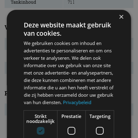
Tankinhoud
71 l
×
Deze website maakt gebruik
Verbruik
van cookies.
We gebruiken cookies om inhoud en
Verbr. gecomb.
5,6 l/100km
advertenties te personaliseren en om ons
CO₂-emissie
148 g/km
verkeer te analyseren. We delen ook
informatie over uw gebruik van onze site
Energielabel
E
met onze advertentie- en analysepartners,
die deze kunnen combineren met andere
informatie die u aan hen heeft verstrekt of
Prestaties
die zij hebben verzameld door uw gebruik
van hun diensten.
Privacybeleid
Acc. 0-100 km/u
7,8 s
Strikt
Prestatie
Targeting
noodzakelijk
Topsnelheid
220 km/u