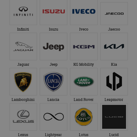
Infiniti
Isuzu
Iveco
Jaecoo
Jaguar
Jeep
KG Mobility
Kia
Lamborghini
Lancia
Land Rover
Leapmotor
Lexus
Lightyear
Lotus
Lucid