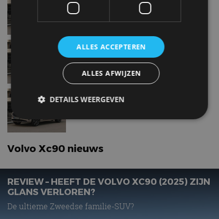
Volvo Xc90T8 AWD Plug-in
ALLES ACCEPTEREN
Hybrid
ALLES AFWIJZEN
Volvo Xc90D4
DETAILS WEERGEVEN
Strikt noodzakelijk
Prestatie
Targeting
Volvo Xc90 nieuws
Functioneel
Niet-geclassificeerd
Strikt noodzakelijke cookies maken de
kernfunctionaliteiten van de website mogelijk, zoals
REVIEW – HEEFT DE VOLVO XC90 (2025) ZIJN
gebruikersaanmelding en accountbeheer. De
GLANS VERLOREN?
website kan niet goed worden gebruikt zonder de
strikt noodzakelijke cookies.
De ultieme Zweedse familie-SUV?
Aanbieder
/