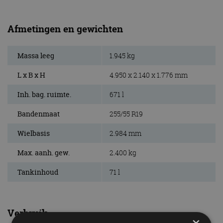
Afmetingen en gewichten
Massa leeg
1.945 kg
L x B x H
4.950 x 2.140 x 1.776 mm
Inh. bag. ruimte.
671 l
Bandenmaat
255/55 R19
Wielbasis
2.984 mm
Max. aanh. gew.
2.400 kg
Tankinhoud
71 l
Verbruik
×