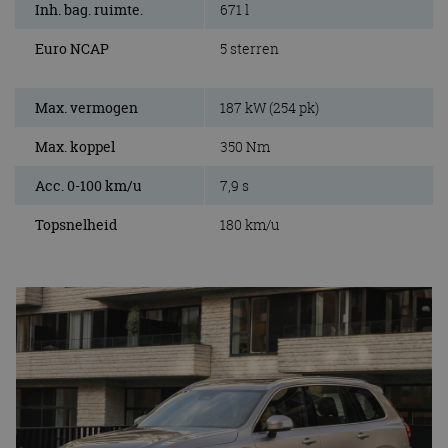
Inh. bag. ruimte.
671 l
Euro NCAP
5 sterren
Max. vermogen
187 kW (254 pk)
Max. koppel
350 Nm
Acc. 0-100 km/u
7,9 s
Topsnelheid
180 km/u