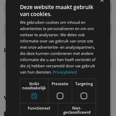
Deze website maakt gebruik
Verbr. gecomb.
7,9 l/100km
van cookies.
CO₂-emissie
184 g/km
We gebruiken cookies om inhoud en
advertenties te personaliseren en om ons
Energielabel
D
verkeer te analyseren. We delen ook
informatie over uw gebruik van onze site
met onze advertentie- en analysepartners,
Prestaties
die deze kunnen combineren met andere
informatie die u aan hen heeft verstrekt of
Acc. 0-100 km/u
7,9 s
die zij hebben verzameld door uw gebruik
van hun diensten.
Privacybeleid
Topsnelheid
180 km/u
Strikt
Prestatie
Targeting
noodzakelijk
Vergelijkbare uitvoeringen
Functioneel
Niet-
geclassificeerd
Volvo Xc90T6 AWD