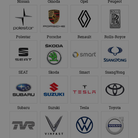
Nissan
Omoda
Opel
Peugeot
Polestar
Porsche
Renault
Rolls-Royce
SEAT
Skoda
Smart
SsangYong
Subaru
Suzuki
Tesla
Toyota