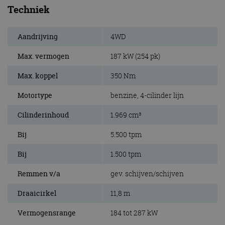
Techniek
Aandrijving
4WD
Max. vermogen
187 kW (254 pk)
Max. koppel
350 Nm
Motortype
benzine, 4-cilinder lijn
Cilinderinhoud
1.969 cm³
Bij
5.500 tpm
Bij
1.500 tpm
Remmen v/a
gev. schijven/schijven
Draaicirkel
11,8 m
Vermogensrange
184 tot 287 kW