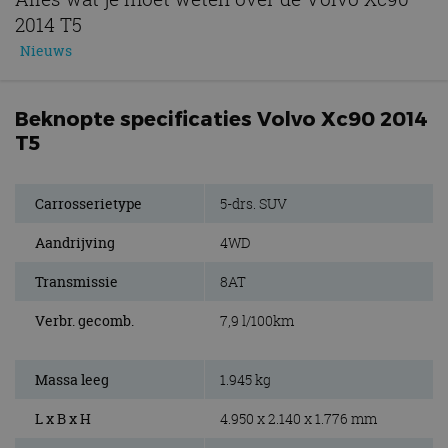
2014 T5
Nieuws
Beknopte specificaties Volvo Xc90 2014
T5
Carrosserietype
5-drs. SUV
Aandrijving
4WD
Transmissie
8AT
Verbr. gecomb.
7,9 l/100km
Massa leeg
1.945 kg
L x B x H
4.950 x 2.140 x 1.776 mm