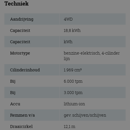
Techniek
Aandrijving
4WD
Capaciteit
18,8 kWh
Capaciteit
kWh
Motortype
benzine-elektrisch, 4-cilinder
lijn
Cilinderinhoud
1.969 cm³
Bij
6.000 tpm
Bij
3.000 tpm
Accu
lithium-ion
Remmen v/a
gev. schijven/schijven
Draaicirkel
12,1 m