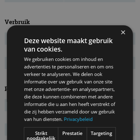
Verbruik
×
Verbr. gecomb.
1,2 l/100km
Deze website maakt gebruik
van cookies.
CO₂-emissie
32 g/km
We gebruiken cookies om inhoud en
Energielabel
A
advertenties te personaliseren en om ons
verkeer te analyseren. We delen ook
informatie over uw gebruik van onze site
Prestaties
met onze advertentie- en analysepartners,
die deze kunnen combineren met andere
informatie die u aan hen heeft verstrekt of
Elek. actieradius
70 km
die zij hebben verzameld door uw gebruik
Systeemvermogen
335 kW (455 pk)
van hun diensten.
Privacybeleid
Systeemkoppel
709 Nm
Strikt
Prestatie
Targeting
noodzakelijk