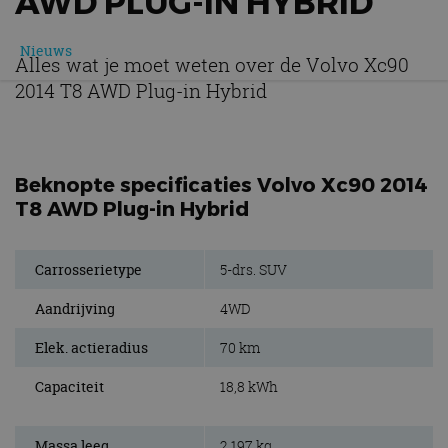
AWD PLUG-IN HYBRID
Nieuws
Alles wat je moet weten over de Volvo Xc90
2014 T8 AWD Plug-in Hybrid
Beknopte specificaties Volvo Xc90 2014
T8 AWD Plug-in Hybrid
Carrosserietype
5-drs. SUV
Aandrijving
4WD
Elek. actieradius
70 km
Capaciteit
18,8 kWh
Massa leeg
2.197 kg