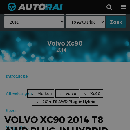
Autonieuws
Podcast
Autotests
Volvo Xc90
2014 - ...
Automerken
Adverteren
Contact
Introductie
MotorRAI.nl
Afbeeldingen
Merken
Volvo
Xc90
2014 T8 AWD Plug-in Hybrid
Specs
VOLVO XC90 2014 T8
Vergelijkbaar