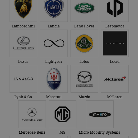
Lamborghini
Lancia
Land Rover
Leapmotor
Lexus
Lightyear
Lotus
Lucid
Lynk & Co
Maserati
Mazda
McLaren
Mercedes-Benz
MG
Micro Mobility Systems