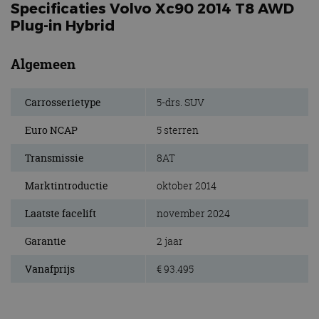
Specificaties Volvo Xc90 2014 T8 AWD
Plug-in Hybrid
Algemeen
Carrosserietype
5-drs. SUV
Euro NCAP
5 sterren
Transmissie
8AT
Marktintroductie
oktober 2014
Laatste facelift
november 2024
Garantie
2 jaar
Vanafprijs
€ 93.495