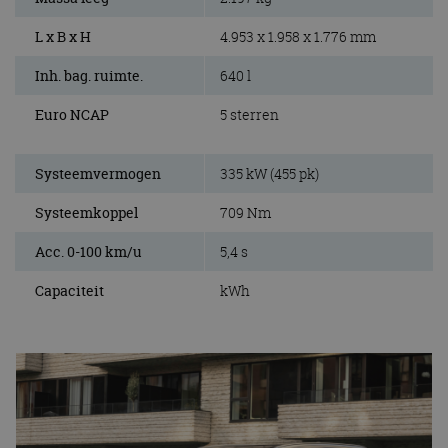
L x B x H
4.953 x 1.958 x 1.776 mm
Inh. bag. ruimte.
640 l
Euro NCAP
5 sterren
Systeemvermogen
335 kW (455 pk)
Systeemkoppel
709 Nm
Acc. 0-100 km/u
5,4 s
Capaciteit
kWh