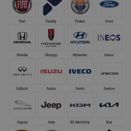
Fiat
Firefly
Fisker
Ford
Honda
Hongqi
Hyundai
Ineos
Infiniti
Isuzu
Iveco
Jaecoo
Jaguar
Jeep
KG Mobility
Kia