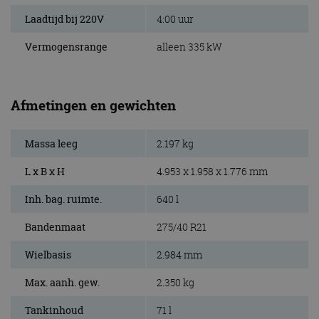
Laadtijd bij 220V
4:00 uur
Vermogensrange
alleen 335 kW
Afmetingen en gewichten
Massa leeg
2.197 kg
L x B x H
4.953 x 1.958 x 1.776 mm
Inh. bag. ruimte.
640 l
Bandenmaat
275/40 R21
Wielbasis
2.984 mm
Max. aanh. gew.
2.350 kg
Tankinhoud
71 l