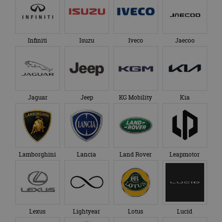
Infiniti
Isuzu
Iveco
Jaecoo
Jaguar
Jeep
KG Mobility
Kia
Lamborghini
Lancia
Land Rover
Leapmotor
Lexus
Lightyear
Lotus
Lucid