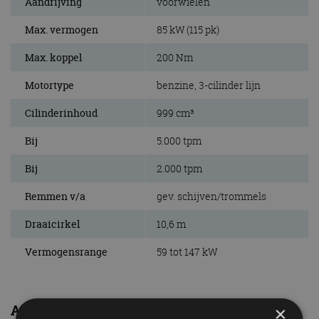
Aandrijving
voorwielen
Max. vermogen
85 kW (115 pk)
Max. koppel
200 Nm
Motortype
benzine, 3-cilinder lijn
Cilinderinhoud
999 cm³
Bij
5.000 tpm
Bij
2.000 tpm
Remmen v/a
gev. schijven/trommels
Draaicirkel
10,6 m
Vermogensrange
59 tot 147 kW
Afmetingen en gewichten
×