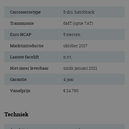
Carrosserietype
5-drs. hatchback
Transmissie
6MT (optie 7AT)
Euro NCAP
5 sterren
Marktintroductie
oktober 2017
Laatste facelift
n.v.t.
Niet meer leverbaar
sinds januari 2021
Garantie
4 jaar
Vanafprijs
€ 24.780
Techniek