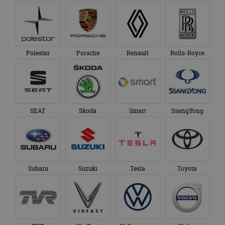
Polestar
Porsche
Renault
Rolls-Royce
SEAT
Skoda
Smart
SsangYong
Subaru
Suzuki
Tesla
Toyota