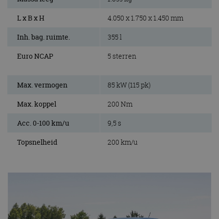
L x B x H
4.050 x 1.750 x 1.450 mm
Inh. bag. ruimte.
355 l
Euro NCAP
5 sterren
Max. vermogen
85 kW (115 pk)
Max. koppel
200 Nm
Acc. 0-100 km/u
9,5 s
Topsnelheid
200 km/u