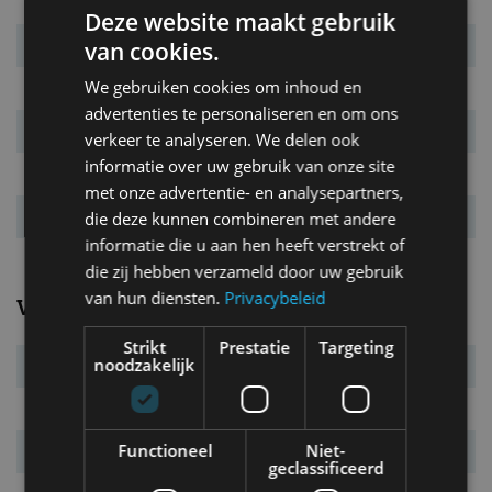
Deze website maakt gebruik
Massa leeg
1.055 kg
van cookies.
We gebruiken cookies om inhoud en
L x B x H
4.050 x 1.750 x 1.450 mm
advertenties te personaliseren en om ons
Inh. bag. ruimte.
355 l
verkeer te analyseren. We delen ook
informatie over uw gebruik van onze site
Wielbasis
2.560 mm
met onze advertentie- en analysepartners,
Tankinhoud
40 l
die deze kunnen combineren met andere
informatie die u aan hen heeft verstrekt of
die zij hebben verzameld door uw gebruik
van hun diensten.
Privacybeleid
Verbruik
Strikt
Prestatie
Targeting
noodzakelijk
Verbr. gecomb.
4,6 l/100km
CO₂-emissie
105 g/km
Functioneel
Niet-
Energielabel
B
geclassificeerd