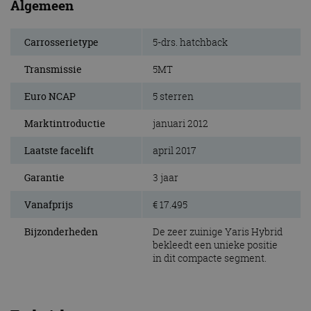
Algemeen
Carrosserietype
5-drs. hatchback
Transmissie
5MT
Euro NCAP
5 sterren
Marktintroductie
januari 2012
Laatste facelift
april 2017
Garantie
3 jaar
Vanafprijs
€ 17.495
Bijzonderheden
De zeer zuinige Yaris Hybrid
bekleedt een unieke positie
in dit compacte segment.