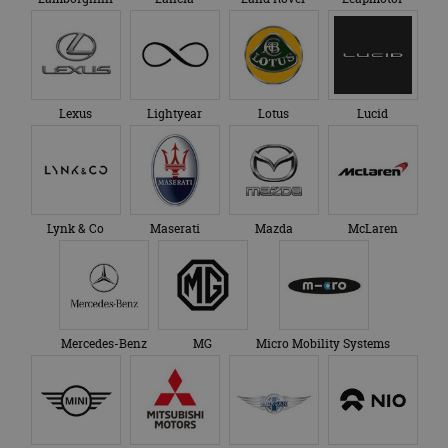
Lexus
Lightyear
Lotus
Lucid
Lynk & Co
Maserati
Mazda
McLaren
Mercedes-Benz
MG
Micro Mobility Systems