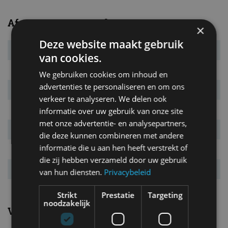
Afmetingen en gewichten
×
Deze website maakt gebruik
Massa leeg
955 kg
van cookies.
L x B x H
3.945 x 1.695 x 1.510 mm
We gebruiken cookies om inhoud en
advertenties te personaliseren en om ons
Inh. bag. ruimte.
347 l
verkeer te analyseren. We delen ook
Bandenmaat
175/70 R14
informatie over uw gebruik van onze site
met onze advertentie- en analysepartners,
Wielbasis
2.510 mm
die deze kunnen combineren met andere
informatie die u aan hen heeft verstrekt of
Max. aanh. gew.
730 kg
die zij hebben verzameld door uw gebruik
Tankinhoud
42 l
van hun diensten.
Privacybeleid
Strikt
Prestatie
Targeting
noodzakelijk
Verbruik