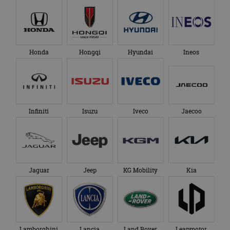
Honda
Hongqi
Hyundai
Ineos
Infiniti
Isuzu
Iveco
Jaecoo
Jaguar
Jeep
KG Mobility
Kia
Lamborghini
Lancia
Land Rover
Leapmotor