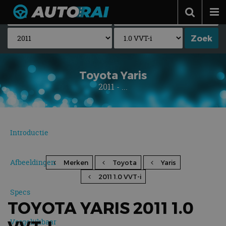
Autonieuws
Podcast
Autotests
Toyota Yaris
2011 - ...
Automerken
Adverteren
Contact
Introductie
MotorRAI.nl
Afbeeldingen
Merken
Toyota
Yaris
2011 1.0 VVT-i
Specs
TOYOTA YARIS 2011 1.0
Vergelijkbaar