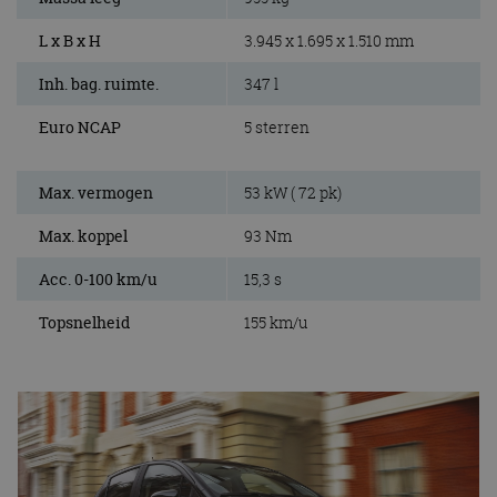
L x B x H
3.945 x 1.695 x 1.510 mm
Inh. bag. ruimte.
347 l
Euro NCAP
5 sterren
Max. vermogen
53 kW ( 72 pk)
Max. koppel
93 Nm
Acc. 0-100 km/u
15,3 s
Topsnelheid
155 km/u