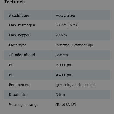
Techniek
Aandrijving
voorwielen
Max. vermogen
53 kW ( 72 pk)
Max. koppel
93 Nm
Motortype
benzine, 3-cilinder lijn
Cilinderinhoud
998 cm³
Bij
6.000 tpm
Bij
4.400 tpm
Remmen v/a
gev. schijven/trommels
Draaicirkel
9,6 m
Vermogensrange
53 tot 82 kW