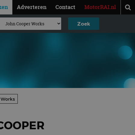
ken
Adverteren
Contact
MotorRAI.nl
 Works
 COOPER