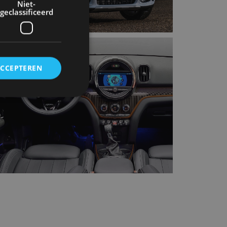
Niet-
geclassificeerd
ACCEPTEREN
rd
elding en
ervice om
es van de bezoeker
unen van de
den van