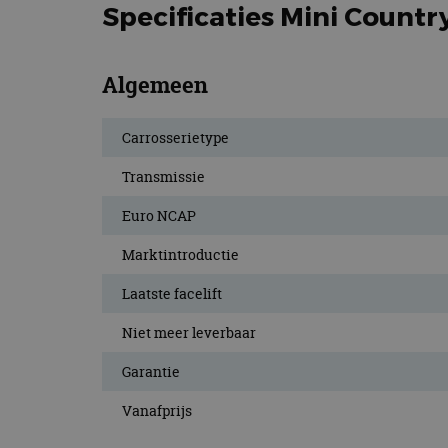
Specificaties Mini Count
CookieScriptConse
Algemeen
Naam
Naam
omx_consent
Aanbiede
Carrosserietype
Naam
Domein
g_id_202604151153
_ga
Transmissie
_fbp
Meta Pla
Inc.
.autorai.n
Euro NCAP
_gcl_au
Google L
.autorai.n
Marktintroductie
_ga_SC6JKZPPKY
Laatste facelift
IDE
Google L
.doublecl
Niet meer leverbaar
Garantie
Vanafprijs