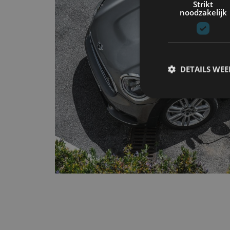
Strikt
noodzakelijk
DETAILS WE
S
Strikt noodzakelijke
accountbeheer. De we
Naam
cf_clearance