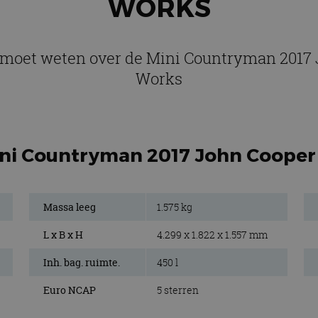
WORKS
e moet weten over de Mini Countryman 2017
Works
Mini Countryman 2017 John Coope
Massa leeg
1.575 kg
L x B x H
4.299 x 1.822 x 1.557 mm
Inh. bag. ruimte.
450 l
Euro NCAP
5 sterren