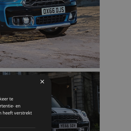
×
keer te
tentie- en
 heeft verstrekt