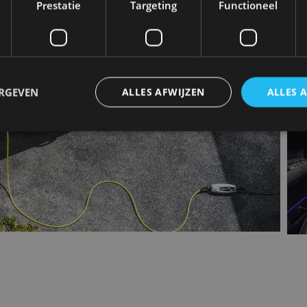
Prestatie
Targeting
Functioneel
ERGEVEN
ALLES AFWIJZEN
ALLES 
trikt noodzakelijk
Prestatie
Targeting
Functioneel
Niet-geclassificee
 cookies maken de kernfunctionaliteiten van de website mogelijk, zoals gebruikersaanm
bsite kan niet goed worden gebruikt zonder de strikt noodzakelijke cookies.
Aanbieder
/
Vervaldatum
Omschrijving
Domein
1 jaar
Deze cookie wordt gebruikt door de CloudFlare-s
Cloudflare,
vertrouwd webverkeer te identificeren en alle
Inc.
beveiligingsbeperkingen op basis van het IP-adr
.autorai.nl
te omzeilen. Het is essentieel voor het onderste
veiligheid van een website functies en in het bie
bescherming tegen kwaadaardige bezoekers.