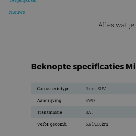
Vergelijkbaar
Nieuws
Alles wat j
Beknopte specificaties 
Carrosserietype
5-drs. SUV
Aandrijving
4WD
Transmissie
8AT
Verbr. gecomb.
6,9 l/100km