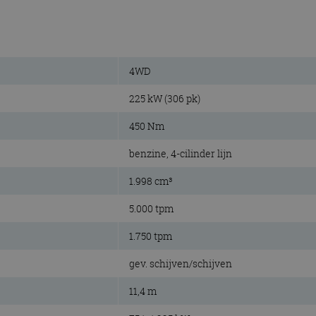
4WD
225 kW (306 pk)
450 Nm
benzine, 4-cilinder lijn
1.998 cm³
5.000 tpm
1.750 tpm
gev. schijven/schijven
11,4 m