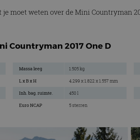
t je moet weten over de Mini Countryman 2
ini Countryman 2017 One D
Massa leeg
1.505 kg
L x B x H
4.299 x 1.822 x 1.557 mm
Inh. bag. ruimte.
450 l
Euro NCAP
5 sterren