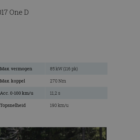
017 One D
Max. vermogen
85 kW (116 pk)
Max. koppel
270 Nm
Acc. 0-100 km/u
11,2 s
Topsnelheid
190 km/u