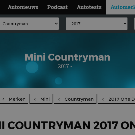
Autonieuws
Podcast
Autotests
Automer
Mini Countryman
2017 - ...
Merken
Mini
Countryman
2017 One D
I COUNTRYMAN 2017 O