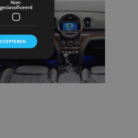
Niet-
geclassificeerd
ACCEPTEREN
rd
elding en
ervice om
es van de bezoeker
unen van de
den van