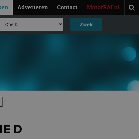
ken
Adverteren
Contact
MotorRAI.nl
NE D