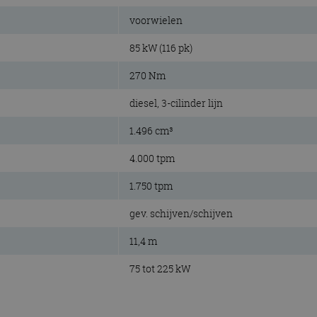
voorwielen
85 kW (116 pk)
270 Nm
diesel, 3-cilinder lijn
1.496 cm³
4.000 tpm
1.750 tpm
gev. schijven/schijven
11,4 m
75 tot 225 kW