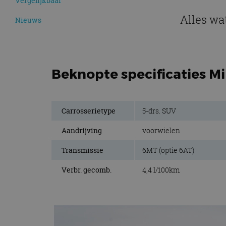
Vergelijkbaar
Alles wa
Nieuws
Beknopte specificaties M
Carrosserietype
5-drs. SUV
Aandrijving
voorwielen
Transmissie
6MT (optie 6AT)
Verbr. gecomb.
4,4 l/100km