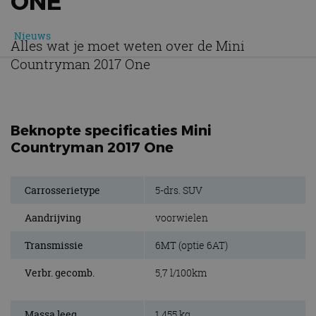
ONE
Nieuws
Alles wat je moet weten over de Mini
Countryman 2017 One
Beknopte specificaties Mini
Countryman 2017 One
Carrosserietype
5-drs. SUV
Aandrijving
voorwielen
Transmissie
6MT (optie 6AT)
Verbr. gecomb.
5,7 l/100km
Massa leeg
1.455 kg