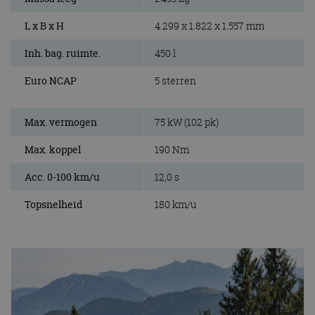
L x B x H
4.299 x 1.822 x 1.557 mm
Inh. bag. ruimte.
450 l
Euro NCAP
5 sterren
Max. vermogen
75 kW (102 pk)
Max. koppel
190 Nm
Acc. 0-100 km/u
12,0 s
Topsnelheid
180 km/u