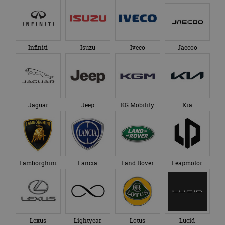
Infiniti
Isuzu
Iveco
Jaecoo
Jaguar
Jeep
KG Mobility
Kia
Lamborghini
Lancia
Land Rover
Leapmotor
Lexus
Lightyear
Lotus
Lucid