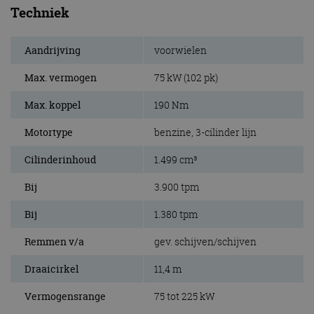
Techniek
Aandrijving
voorwielen
Max. vermogen
75 kW (102 pk)
Max. koppel
190 Nm
Motortype
benzine, 3-cilinder lijn
Cilinderinhoud
1.499 cm³
Bij
3.900 tpm
Bij
1.380 tpm
Remmen v/a
gev. schijven/schijven
Draaicirkel
11,4 m
Vermogensrange
75 tot 225 kW