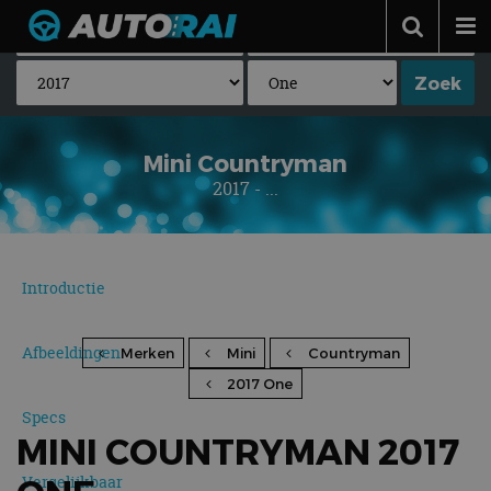
Autonieuws
Podcast
Autotests
Mini Countryman
2017 - ...
Automerken
Adverteren
Contact
Introductie
MotorRAI.nl
Afbeeldingen
Merken
Mini
Countryman
2017 One
Specs
MINI COUNTRYMAN 2017
Vergelijkbaar