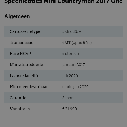
Specificaties Mini Countryman 2017 One
Algemeen
Carrosserietype
5-drs. SUV
Transmissie
6MT (optie 6AT)
Euro NCAP
5 sterren
Marktintroductie
januari 2017
Laatste facelift
juli 2020
Niet meer leverbaar
sinds juli 2020
Garantie
3 jaar
Vanafprijs
€ 31.990