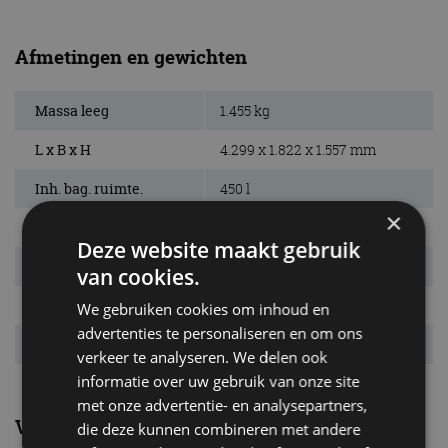
Afmetingen en gewichten
Massa leeg
1.455 kg
L x B x H
4.299 x 1.822 x 1.557 mm
Inh. bag. ruimte.
450 l
×
Bandenmaat
205/65 R16
Deze website maakt gebruik
Wielbasis
2.670 mm
van cookies.
Max. aanh. gew.
1.100 kg
We gebruiken cookies om inhoud en
advertenties te personaliseren en om ons
Tankinhoud
51 l
verkeer te analyseren. We delen ook
informatie over uw gebruik van onze site
met onze advertentie- en analysepartners,
Verbruik
die deze kunnen combineren met andere