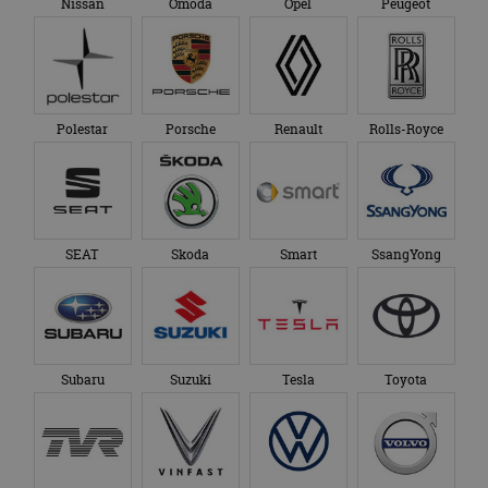
Nissan
Omoda
Opel
Peugeot
Polestar
Porsche
Renault
Rolls-Royce
SEAT
Skoda
Smart
SsangYong
Subaru
Suzuki
Tesla
Toyota