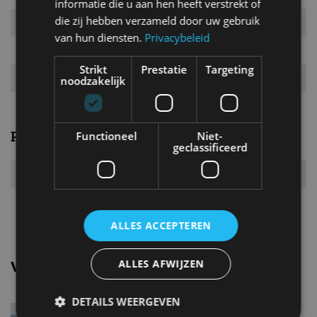
informatie die u aan hen heeft verstrekt of
die zij hebben verzameld door uw gebruik
Verbr. gecomb.
5,7 l/100km
van hun diensten.
Privacybeleid
CO₂-emissie
131 g/km
Strikt
Prestatie
Targeting
Energielabel
D
noodzakelijk
Prestaties
Functioneel
Niet-
geclassificeerd
Acc. 0-100 km/u
12,0 s
Topsnelheid
180 km/u
ALLES ACCEPTEREN
ALLES AFWIJZEN
Vergelijkbare uitvoeringen
DETAILS WEERGEVEN
Mini CountrymanCooper