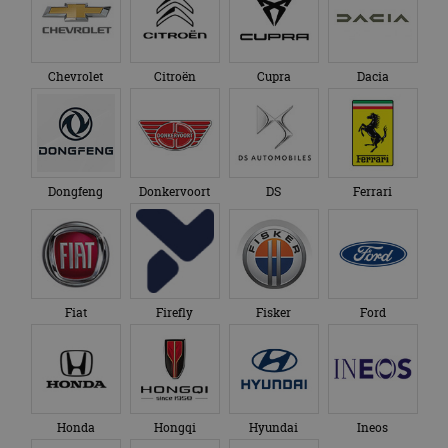
Chevrolet
Citroën
Cupra
Dacia
Dongfeng
Donkervoort
DS
Ferrari
Fiat
Firefly
Fisker
Ford
Honda
Hongqi
Hyundai
Ineos