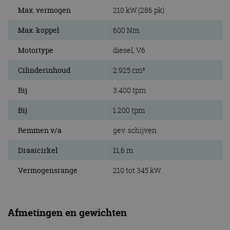
Max. vermogen
210 kW (286 pk)
Max. koppel
600 Nm
Motortype
diesel, V6
Cilinderinhoud
2.925 cm³
Bij
3.400 tpm
Bij
1.200 tpm
Remmen v/a
gev. schijven
Draaicirkel
11,6 m
Vermogensrange
210 tot 345 kW
Afmetingen en gewichten