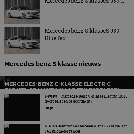
Mercedes benz S klasseS 350 d
Aanbieder
/
Naam
Vervaldatum
Omschrijv
Domein
cf_clearance
1 jaar
Deze cooki
Cloudflare,
gebruikt d
Inc.
Mercedes benz S klasseS 350
CloudFlare
.autorai.nl
vertrouwd
BlueTec
te identific
beveiligin
op basis va
adres van 
te omzeilen
essentieel 
Mercedes benz S klasse nieuws
ondersteu
veiligheid 
website fun
het bieden
beschermi
MERCEDES-BENZ C-KLASSE ELECTRIC
kwaadaard
bezoekers.
ESTATE: REALISTISCH OF EEN FABELTJE?
Review – Mercedes-Benz C-Klasse Electric (2026),
CookieScriptConsent
4 weken 2
Deze cooki
CookieScript
Het verlossende antwoord
doorgeslagen of doordacht?
dagen
gebruikt d
autorai.nl
Google Privacy Policy
Cookie-Scr
30 jul
service om
cookievoo
bezoekers 
onthouden.
Nieuwe elektrische Mercedes-Benz C-Klasse: tot
banner van
Script.com 
762 kilometer range!