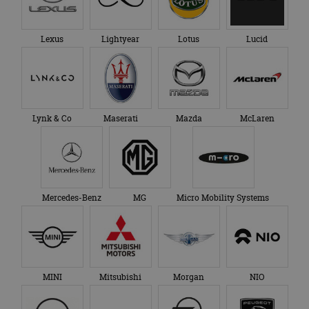
Lexus
Lightyear
Lotus
Lucid
Lynk & Co
Maserati
Mazda
McLaren
Mercedes-Benz
MG
Micro Mobility Systems
MINI
Mitsubishi
Morgan
NIO