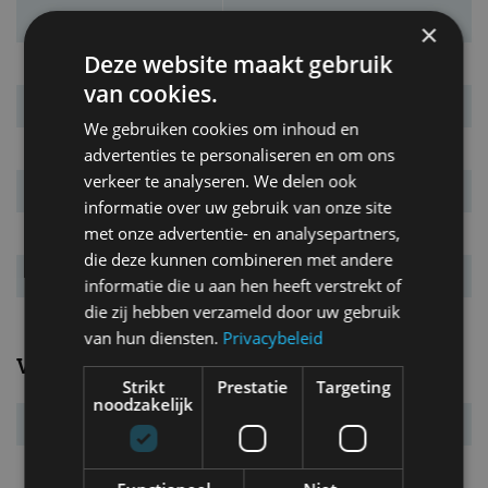
Massa leeg
1.870 kg
×
Deze website maakt gebruik
L x B x H
5.125 x 1.899 x 1.496 mm
van cookies.
Inh. bag. ruimte.
530 l
We gebruiken cookies om inhoud en
Bandenmaat
245/50 R18
advertenties te personaliseren en om ons
verkeer te analyseren. We delen ook
Wielbasis
3.035 mm
informatie over uw gebruik van onze site
met onze advertentie- en analysepartners,
Max. aanh. gew.
2.100 kg
die deze kunnen combineren met andere
Tankinhoud
80 l
informatie die u aan hen heeft verstrekt of
die zij hebben verzameld door uw gebruik
van hun diensten.
Privacybeleid
Verbruik
Strikt
Prestatie
Targeting
noodzakelijk
Verbr. gecomb.
5,7 l/100km
CO₂-emissie
135 g/km