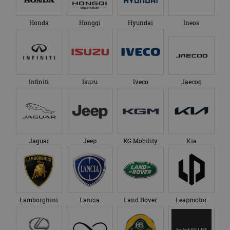
Honda
Hongqi
Hyundai
Ineos
Infiniti
Isuzu
Iveco
Jaecoo
Jaguar
Jeep
KG Mobility
Kia
Lamborghini
Lancia
Land Rover
Leapmotor