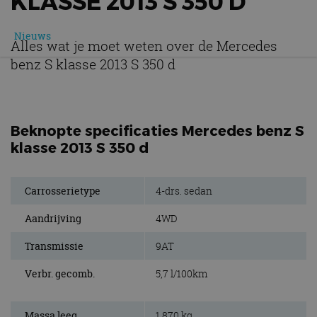
KLASSE 2013 S 350 D
Nieuws
Alles wat je moet weten over de Mercedes
benz S klasse 2013 S 350 d
Beknopte specificaties Mercedes benz S
klasse 2013 S 350 d
Carrosserietype
4-drs. sedan
Aandrijving
4WD
Transmissie
9AT
Verbr. gecomb.
5,7 l/100km
Massa leeg
1.870 kg