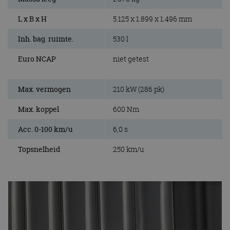
L x B x H
5.125 x 1.899 x 1.496 mm
Inh. bag. ruimte.
530 l
Euro NCAP
niet getest
Max. vermogen
210 kW (286 pk)
Max. koppel
600 Nm
Acc. 0-100 km/u
6,0 s
Topsnelheid
250 km/u