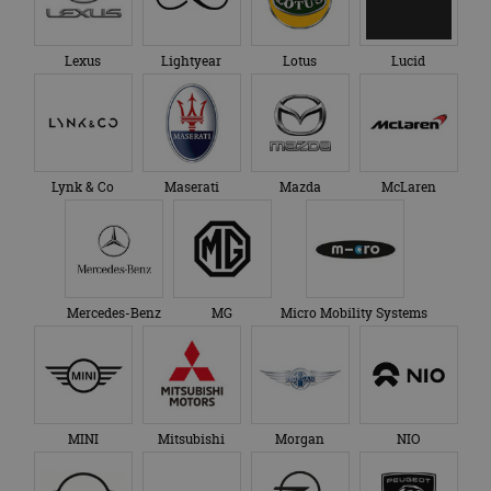
Lexus
Lightyear
Lotus
Lucid
Lynk & Co
Maserati
Mazda
McLaren
Mercedes-Benz
MG
Micro Mobility Systems
MINI
Mitsubishi
Morgan
NIO