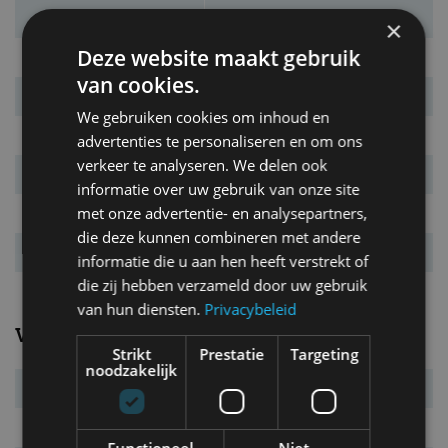
Massa leeg
1.955 kg
×
Deze website maakt gebruik
L x B x H
5.116 x 1.899 x 1.496 mm
van cookies.
Inh. bag. ruimte.
510 l
We gebruiken cookies om inhoud en
Bandenmaat
245/55 R17
advertenties te personaliseren en om ons
verkeer te analyseren. We delen ook
Wielbasis
3.035 mm
informatie over uw gebruik van onze site
met onze advertentie- en analysepartners,
Max. aanh. gew.
2.100 kg
die deze kunnen combineren met andere
Tankinhoud
70 l
informatie die u aan hen heeft verstrekt of
die zij hebben verzameld door uw gebruik
van hun diensten.
Privacybeleid
Verbruik
Strikt
Prestatie
Targeting
noodzakelijk
Verbr. gecomb.
5,5 l/100km
CO₂-emissie
146 g/km