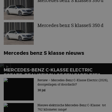
Mercedes benz S klasseS 350 d
Aanbieder
/
Naam
Vervaldatum
Omschrijv
Domein
cf_clearance
1 jaar
Deze cooki
Cloudflare,
gebruikt d
Inc.
Mercedes benz S klasseS 350 d
CloudFlare
.autorai.nl
vertrouwd
te identific
beveiligin
op basis va
adres van 
te omzeilen
essentieel 
Mercedes benz S klasse nieuws
ondersteu
veiligheid 
website fun
het bieden
beschermi
MERCEDES-BENZ C-KLASSE ELECTRIC
kwaadaard
bezoekers.
ESTATE: REALISTISCH OF EEN FABELTJE?
Review – Mercedes-Benz C-Klasse Electric (2026),
CookieScriptConsent
4 weken 2
Deze cooki
CookieScript
Het verlossende antwoord
doorgeslagen of doordacht?
dagen
gebruikt d
autorai.nl
Google Privacy Policy
Cookie-Scr
30 jul
service om
cookievoo
bezoekers 
onthouden.
Nieuwe elektrische Mercedes-Benz C-Klasse: tot
banner van
762 kilometer range!
Script.com 