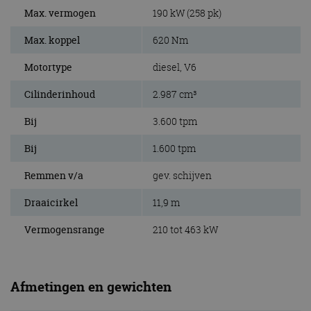
Max. vermogen
190 kW (258 pk)
Max. koppel
620 Nm
Motortype
diesel, V6
Cilinderinhoud
2.987 cm³
Bij
3.600 tpm
Bij
1.600 tpm
Remmen v/a
gev. schijven
Draaicirkel
11,9 m
Vermogensrange
210 tot 463 kW
Afmetingen en gewichten