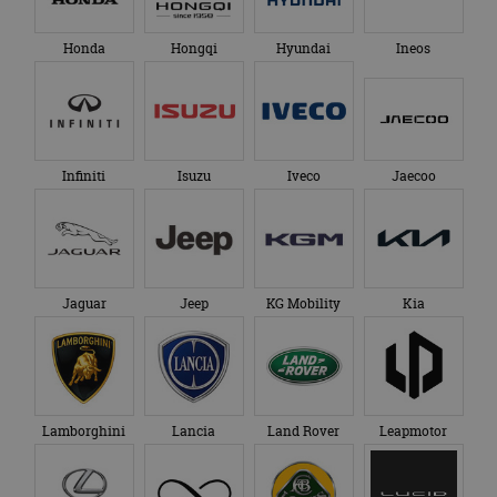
Honda
Hongqi
Hyundai
Ineos
Infiniti
Isuzu
Iveco
Jaecoo
Jaguar
Jeep
KG Mobility
Kia
Lamborghini
Lancia
Land Rover
Leapmotor