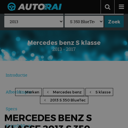
Autonieuws
Podcast
Autotests
Mercedes benz S klasse
2013 - 2017
Automerken
Adverteren
Contact
Introductie
MotorRAI.nl
Afbeeldingen
Merken
Mercedes benz
S klasse
2013 S 350 BlueTec
Specs
MERCEDES BENZ S
Vergelijkbaar