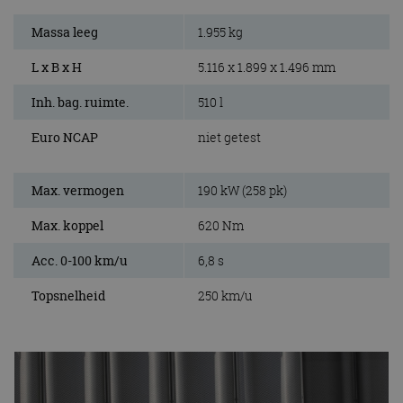
Massa leeg
1.955 kg
L x B x H
5.116 x 1.899 x 1.496 mm
Inh. bag. ruimte.
510 l
Euro NCAP
niet getest
Max. vermogen
190 kW (258 pk)
Max. koppel
620 Nm
Acc. 0-100 km/u
6,8 s
Topsnelheid
250 km/u