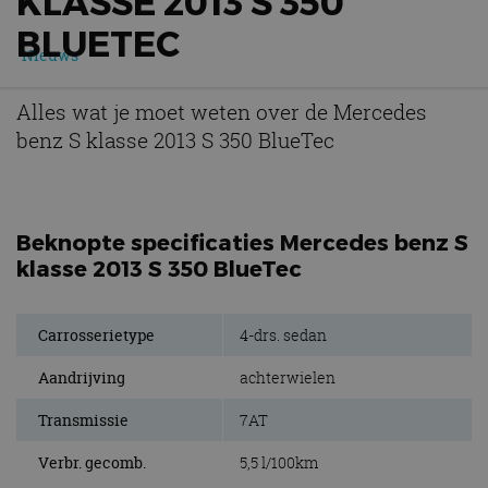
KLASSE 2013 S 350
BLUETEC
Nieuws
Alles wat je moet weten over de Mercedes
benz S klasse 2013 S 350 BlueTec
Beknopte specificaties Mercedes benz S
klasse 2013 S 350 BlueTec
Carrosserietype
4-drs. sedan
Aandrijving
achterwielen
Transmissie
7AT
Verbr. gecomb.
5,5 l/100km