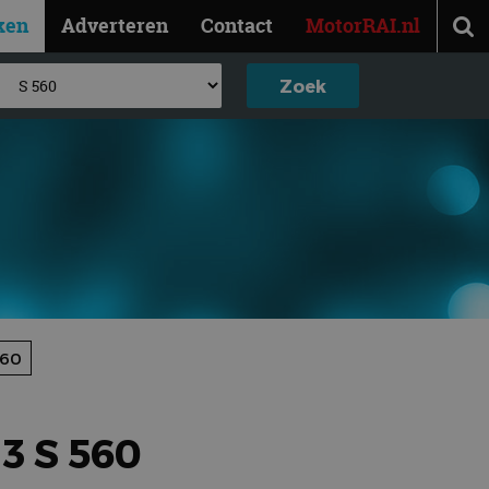
ken
Adverteren
Contact
MotorRAI.nl
560
3 S 560