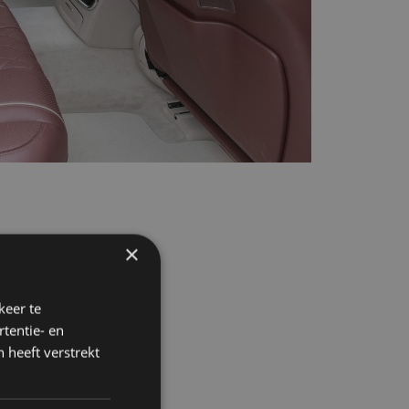
×
keer te
tentie- en
 heeft verstrekt