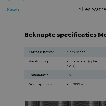
Vergelijkbaar
Alles wat j
Nieuws
Beknopte specificaties Me
Carrosserietype
4-drs. sedan
Aandrijving
achterwielen (optie
4WD)
Transmissie
9AT
Verbr. gecomb.
9,5 l/100km