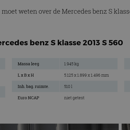
e moet weten over de Mercedes benz S klass
rcedes benz S klasse 2013 S 560
Massa leeg
1.945 kg
L x B x H
5.125 x 1.899 x 1.496 mm
Inh. bag. ruimte.
510 l
Euro NCAP
niet getest