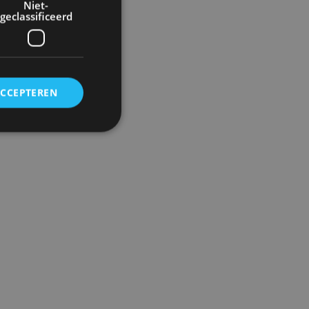
Niet-
geclassificeerd
ACCEPTEREN
rd
elding en
ervice om
es van de bezoeker
unen van de
den van