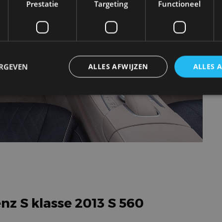
Prestatie
Targeting
Functioneel
ERGEVEN
ALLES AFWIJZEN
ALLES 
trikt noodzakelijk
Prestatie
Targeting
Functioneel
Niet-geclassificee
 cookies maken de kernfunctionaliteiten van de website mogelijk, zoals gebruikersaanm
bsite kan niet goed worden gebruikt zonder de strikt noodzakelijke cookies.
Aanbieder
/
Vervaldatum
Omschrijving
Domein
1 jaar
Deze cookie wordt gebruikt door de CloudFlare-s
Cloudflare,
vertrouwd webverkeer te identificeren en alle
Inc.
beveiligingsbeperkingen op basis van het IP-adr
.autorai.nl
nz S klasse 2013 S 560
te omzeilen. Het is essentieel voor het onderste
veiligheid van een website functies en in het bie
bescherming tegen kwaadaardige bezoekers.