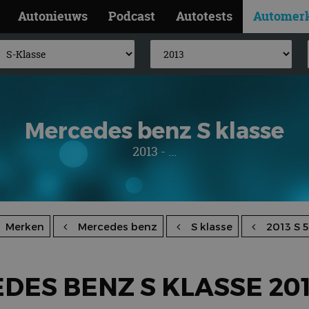
Autonieuws
Podcast
Autotests
Automer
Mercedes benz S klasse
2013 - ...
Merken
Mercedes benz
S klasse
2013 S 
ES BENZ S KLASSE 201