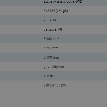
achterwielen (optie 4WD)
345 kW (469 pk)
700 Nm
benzine, V8
3.982 cm³
5.250 tpm
2.000 tpm
gev. schijven
11,6 m
210 tot 463 kW