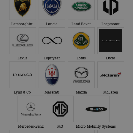
Lamborghini
Lancia
Land Rover
Leapmotor
Lexus
Lightyear
Lotus
Lucid
Lynk & Co
Maserati
Mazda
McLaren
Mercedes-Benz
MG
Micro Mobility Systems