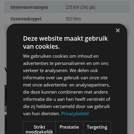
Systeemvermogen
215 kW (292 pk)
Systeemkoppel
520 Nm
×
Acc. 0-100 km/u
6,0 s
Deze website maakt gebruik
Topsnelheid
160 km/u
van cookies.
We gebruiken cookies om inhoud en
advertenties te personaliseren en om ons
Vergelijkbare uitvoeringen
verkeer te analyseren. We delen ook
informatie over uw gebruik van onze site
met onze advertentie- en analysepartners,
Mercedes benz EqaEQA 250
die deze kunnen combineren met andere
informatie die u aan hen heeft verstrekt of
die zij hebben verzameld door uw gebruik
van hun diensten.
Privacybeleid
Mercedes benz EqaEQA 300
4Matic
Strikt
Prestatie
Targeting
noodzakelijk