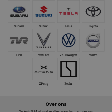
Subaru
Suzuki
Tesla
Toyota
TVR
VinFast
Volkswagen
Volvo
XPeng
Zeekr
Over ons
Op AutoRAI.nl vind je alles waar het hart van een