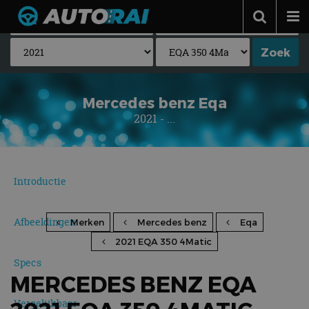
Autonieuws
Podcast
Autotests
Mercedes benz Eqa
2021 - ...
Automerken
Adverteren
Contact
Introductie
MotorRAI.nl
Afbeeldingen
Merken
Mercedes benz
Eqa
2021 EQA 350 4Matic
Specs
MERCEDES BENZ EQA
Vergelijkbaar