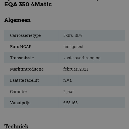
EQA 350 4Matic
Algemeen
Carrosserietype
5-drs. SUV
Euro NCAP
niet getest
Transmissie
vaste overbrenging
Marktintroductie
februari 2021
Laatste facelift
n.v.t.
Garantie
2 jaar
Vanafprijs
€ 58.163
Techniek