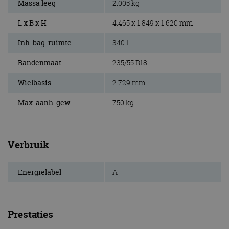
Massa leeg
2.005 kg
L x B x H
4.465 x 1.849 x 1.620 mm
Inh. bag. ruimte.
340 l
Bandenmaat
235/55 R18
Wielbasis
2.729 mm
Max. aanh. gew.
750 kg
Verbruik
Energielabel
A
Prestaties