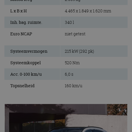
L x B x H
4.465 x 1.849 x 1.620 mm
Inh. bag. ruimte.
340 l
Euro NCAP
niet getest
Systeemvermogen
215 kW (292 pk)
Systeemkoppel
520 Nm
Acc. 0-100 km/u
6,0 s
Topsnelheid
160 km/u