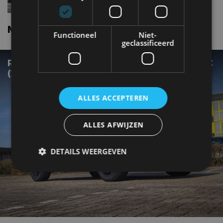
Mercedes benz Eqa nieuws
Functioneel
Niet-
geclassificeerd
REVIEW – MERCEDES-BENZ EQA 350 4MATIC
(2022)
ALLES ACCEPTEREN
ALLES AFWIJZEN
DETAILS WEERGEVEN
Strikt noodzakelijk
Prestatie
Targeting
Functioneel
Niet-geclassificeerd