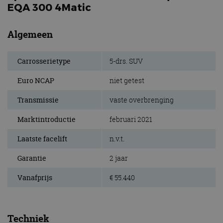
EQA 300 4Matic
Algemeen
Carrosserietype
5-drs. SUV
Euro NCAP
niet getest
Transmissie
vaste overbrenging
Marktintroductie
februari 2021
Laatste facelift
n.v.t.
Garantie
2 jaar
Vanafprijs
€ 55.440
Techniek