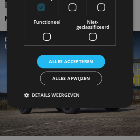
Mercedes benz Eqa nieuws
Functioneel
Niet-
geclassificeerd
REVIEW – MERCEDES-BENZ EQA 350 4MATIC
(2022)
ALLES ACCEPTEREN
ALLES AFWIJZEN
DETAILS WEERGEVEN
Strikt noodzakelijk
Prestatie
Targeting
Functioneel
Niet-geclassificeerd