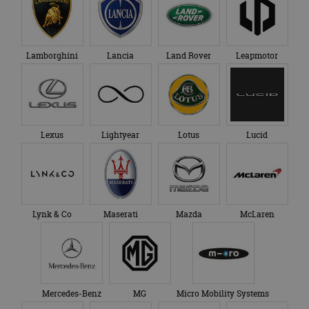
Lamborghini
Lancia
Land Rover
Leapmotor
Lexus
Lightyear
Lotus
Lucid
Lynk & Co
Maserati
Mazda
McLaren
Mercedes-Benz
MG
Micro Mobility Systems