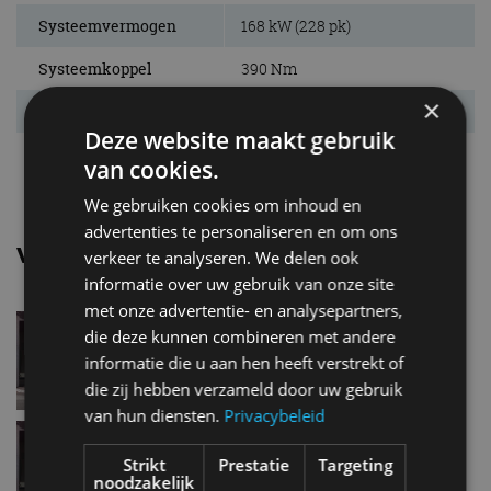
Systeemvermogen
168 kW (228 pk)
Systeemkoppel
390 Nm
×
Acc. 0-100 km/u
7,7 s
Deze website maakt gebruik
Topsnelheid
160 km/u
van cookies.
We gebruiken cookies om inhoud en
advertenties te personaliseren en om ons
Vergelijkbare uitvoeringen
verkeer te analyseren. We delen ook
informatie over uw gebruik van onze site
met onze advertentie- en analysepartners,
Mercedes benz EqaEQA 250
die deze kunnen combineren met andere
informatie die u aan hen heeft verstrekt of
die zij hebben verzameld door uw gebruik
van hun diensten.
Privacybeleid
Mercedes benz EqaEQA 350
4Matic
Strikt
Prestatie
Targeting
noodzakelijk