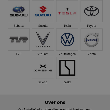
Subaru
Suzuki
Tesla
Toyota
TVR
VinFast
Volkswagen
Volvo
XPeng
Zeekr
Over ons
Op AutoRAI.nl vind je alles waar het hart van een