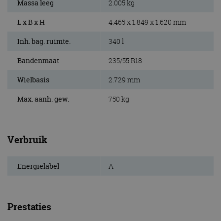
Massa leeg
2.005 kg
L x B x H
4.465 x 1.849 x 1.620 mm
Inh. bag. ruimte.
340 l
Bandenmaat
235/55 R18
Wielbasis
2.729 mm
Max. aanh. gew.
750 kg
Verbruik
Energielabel
A
Prestaties