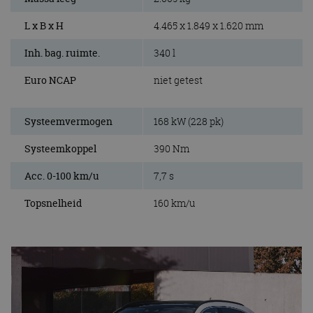
L x B x H
4.465 x 1.849 x 1.620 mm
Inh. bag. ruimte.
340 l
Euro NCAP
niet getest
Systeemvermogen
168 kW (228 pk)
Systeemkoppel
390 Nm
Acc. 0-100 km/u
7,7 s
Topsnelheid
160 km/u