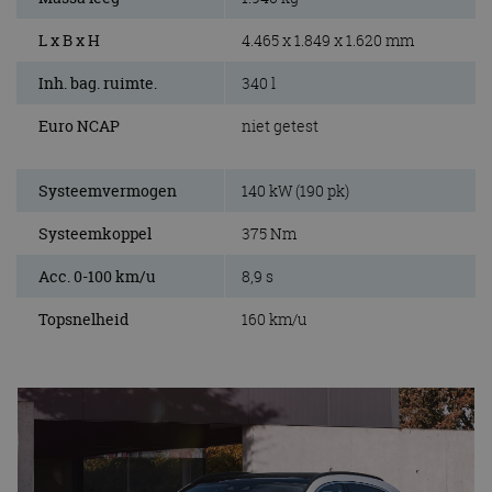
L x B x H
4.465 x 1.849 x 1.620 mm
Inh. bag. ruimte.
340 l
Euro NCAP
niet getest
Systeemvermogen
140 kW (190 pk)
Systeemkoppel
375 Nm
Acc. 0-100 km/u
8,9 s
Topsnelheid
160 km/u