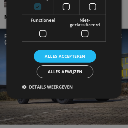
Mercedes benz Eqa nieuws
Functioneel
Niet-
geclassificeerd
REVIEW – MERCEDES-BENZ EQA 350 4MATIC
(2022)
ALLES ACCEPTEREN
ALLES AFWIJZEN
DETAILS WEERGEVEN
Strikt noodzakelijk
Prestatie
Targeting
Functioneel
Niet-geclassificeerd