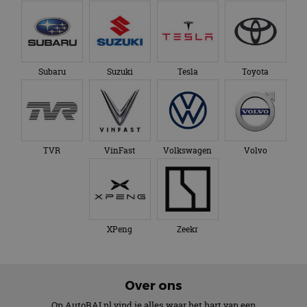
Subaru
Suzuki
Tesla
Toyota
TVR
VinFast
Volkswagen
Volvo
XPeng
Zeekr
Over ons
Op AutoRAI.nl vind je alles waar het hart van een