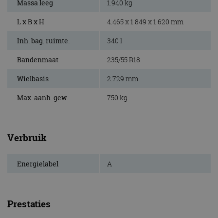
Massa leeg
1.940 kg
L x B x H
4.465 x 1.849 x 1.620 mm
Inh. bag. ruimte.
340 l
Bandenmaat
235/55 R18
Wielbasis
2.729 mm
Max. aanh. gew.
750 kg
Verbruik
Energielabel
A
Prestaties