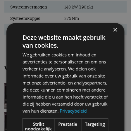
Systeemvermogen
140 kW (190 pk)
Systeemkoppel
375 Nm
×
Acc. 0-100 km/u
8,9 s
Deze website maakt gebruik
Topsnelheid
160 km/u
van cookies.
We gebruiken cookies om inhoud en
advertenties te personaliseren en om ons
Vergelijkbare uitvoeringen
verkeer te analyseren. We delen ook
informatie over uw gebruik van onze site
met onze advertentie- en analysepartners,
Mercedes benz EqaEQA 300
die deze kunnen combineren met andere
4Matic
informatie die u aan hen heeft verstrekt of
die zij hebben verzameld door uw gebruik
van hun diensten.
Privacybeleid
Mercedes benz EqaEQA 350
4Matic
Strikt
Prestatie
Targeting
noodzakelijk