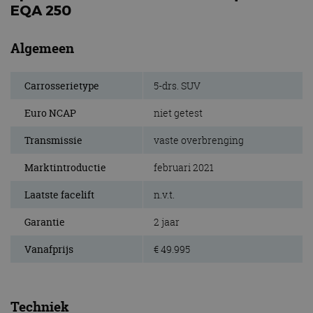
EQA 250
Algemeen
Carrosserietype
5-drs. SUV
Euro NCAP
niet getest
Transmissie
vaste overbrenging
Marktintroductie
februari 2021
Laatste facelift
n.v.t.
Garantie
2 jaar
Vanafprijs
€ 49.995
Techniek