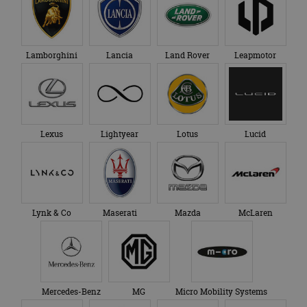
Lamborghini
Lancia
Land Rover
Leapmotor
Lexus
Lightyear
Lotus
Lucid
Lynk & Co
Maserati
Mazda
McLaren
Mercedes-Benz
MG
Micro Mobility Systems