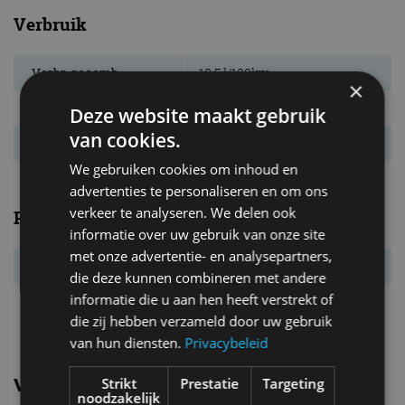
Verbruik
Verbr. gecomb.
10,5 l/100km
×
CO₂-emissie
246 g/km
Deze website maakt gebruik
van cookies.
Energielabel
G
We gebruiken cookies om inhoud en
advertenties te personaliseren en om ons
verkeer te analyseren. We delen ook
Prestaties
informatie over uw gebruik van onze site
met onze advertentie- en analysepartners,
Acc. 0-100 km/u
3,7 s
die deze kunnen combineren met andere
informatie die u aan hen heeft verstrekt of
Topsnelheid
250 km/u
die zij hebben verzameld door uw gebruik
van hun diensten.
Privacybeleid
Vergelijkbare uitvoeringen
Strikt
Prestatie
Targeting
noodzakelijk