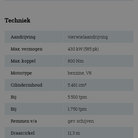
Techniek
Aandrijving
vierwielaandrijving
Max. vermogen
430 kW (585 pk)
Max. koppel
800 Nm
Motortype
benzine, V8
Cilinderinhoud
5.461 cm³
Bij
5.500 tpm
Bij
1.750 tpm
Remmen v/a
gev. schijven
Draaicirkel
11,3 m