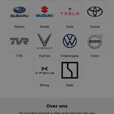
Subaru
Suzuki
Tesla
Toyota
TVR
VinFast
Volkswagen
Volvo
XPeng
Zeekr
Over ons
Op AutoRAI.nl vind je alles waar het hart van een