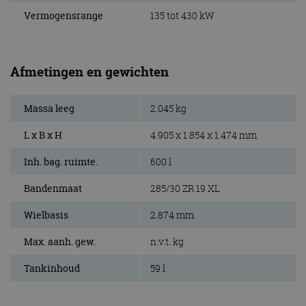
Vermogensrange
135 tot 430 kW
Afmetingen en gewichten
Massa leeg
2.045 kg
L x B x H
4.905 x 1.854 x 1.474 mm
Inh. bag. ruimte.
600 l
Bandenmaat
285/30 ZR 19 XL
Wielbasis
2.874 mm
Max. aanh. gew.
n.v.t. kg
Tankinhoud
59 l