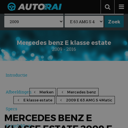
Autonieuws
Podcast
Autotests
Mercedes benz E klasse estate
2009 - 2016
Automerken
Adverteren
Contact
Introductie
MotorRAI.nl
Afbeeldingen
Merken
Mercedes benz
E klasse estate
2009 E 63 AMG S 4Matic
Specs
MERCEDES BENZ E
Vergelijkbaar