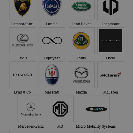
Lamborghini
Lancia
Land Rover
Leapmotor
Lexus
Lightyear
Lotus
Lucid
Lynk & Co
Maserati
Mazda
McLaren
Mercedes-Benz
MG
Micro Mobility Systems