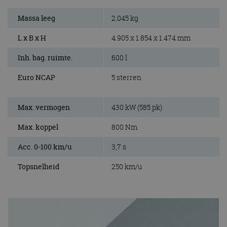
Massa leeg
2.045 kg
L x B x H
4.905 x 1.854 x 1.474 mm
Inh. bag. ruimte.
600 l
Euro NCAP
5 sterren
Max. vermogen
430 kW (585 pk)
Max. koppel
800 Nm
Acc. 0-100 km/u
3,7 s
Topsnelheid
250 km/u