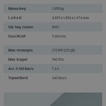
Massa leeg
1.955 kg
L x B x H
4.905 x 1.854 x 1.474 mm
Inh. bag. ruimte.
600 l
Euro NCAP
5 sterren
Max. vermogen
170 kW (231 pk)
Max. koppel
540 Nm
Acc. 0-100 km/u
7,4 s
Topsnelheid
240 km/u