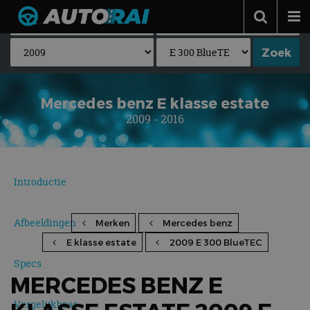
Autonieuws
Podcast
Autotests
Mercedes benz E klasse estate
2009 - 2016
Automerken
Adverteren
Contact
Introductie
MotorRAI.nl
Afbeeldingen
Merken
Mercedes benz
E klasse estate
2009 E 300 BlueTEC
Specs
MERCEDES BENZ E
Vergelijkbaar