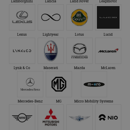
Lamborghini
Lancia
Land Rover
Leapmotor
Lexus
Lightyear
Lotus
Lucid
Lynk & Co
Maserati
Mazda
McLaren
Mercedes-Benz
MG
Micro Mobility Systems