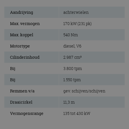
Aandrijving
achterwielen
Max. vermogen
170 kW (231 pk)
Max. koppel
540 Nm
Motortype
diesel, V6
Cilinderinhoud
2.987 cm³
Bij
3.800 tpm
Bij
1.550 tpm
Remmen v/a
gev. schijven/schijven
Draaicirkel
11,3 m
Vermogensrange
135 tot 430 kW