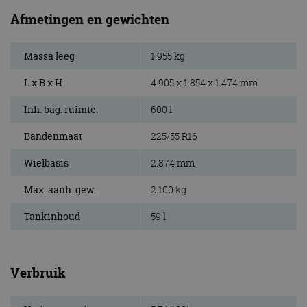
Afmetingen en gewichten
Massa leeg
1.955 kg
L x B x H
4.905 x 1.854 x 1.474 mm
Inh. bag. ruimte.
600 l
Bandenmaat
225/55 R16
Wielbasis
2.874 mm
Max. aanh. gew.
2.100 kg
Tankinhoud
59 l
Verbruik