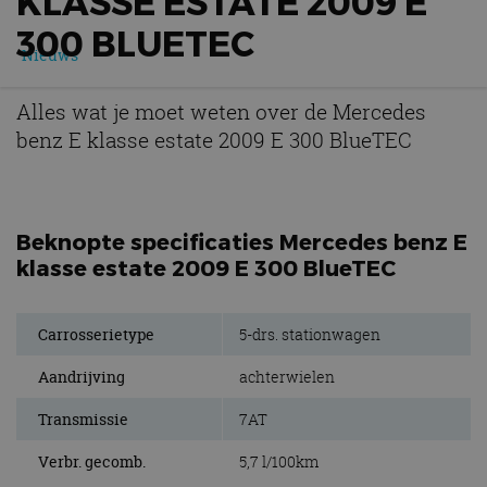
KLASSE ESTATE 2009 E
300 BLUETEC
Nieuws
Alles wat je moet weten over de Mercedes
benz E klasse estate 2009 E 300 BlueTEC
Beknopte specificaties Mercedes benz E
klasse estate 2009 E 300 BlueTEC
Carrosserietype
5-drs. stationwagen
Aandrijving
achterwielen
Transmissie
7AT
Verbr. gecomb.
5,7 l/100km