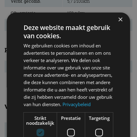
Verbr. gecomb.
5,7 l/100km
CO₂-emissie
150 g/km
×
Energielabel
C
Deze website maakt gebruik
van cookies.
We gebruiken cookies om inhoud en
Prestaties
advertenties te personaliseren en om ons
verkeer te analyseren. We delen ook
Acc. 0-100 km/u
7,4 s
informatie over uw gebruik van onze site
met onze advertentie- en analysepartners,
Topsnelheid
240 km/u
die deze kunnen combineren met andere
informatie die u aan hen heeft verstrekt of
die zij hebben verzameld door uw gebruik
van hun diensten.
Privacybeleid
Vergelijkbare uitvoeringen
Strikt
Prestatie
Targeting
noodzakelijk
Mercedes benz E klasse estateE
350 BlueTEC