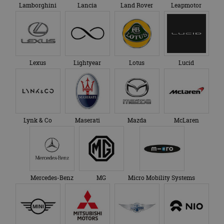
Lamborghini
Lancia
Land Rover
Leapmotor
Lexus
Lightyear
Lotus
Lucid
Lynk & Co
Maserati
Mazda
McLaren
Mercedes-Benz
MG
Micro Mobility Systems