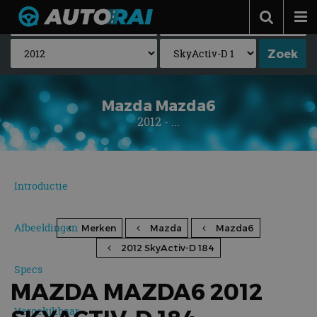
Autonieuws
Podcast
Autotests
Mazda Mazda6
2012 - ...
Automerken
Adverteren
Contact
Introductie
MotorRAI.nl
Afbeeldingen
Merken
Mazda
Mazda6
2012 SkyActiv-D 184
Specs
MAZDA MAZDA6 2012
Vergelijkbaar