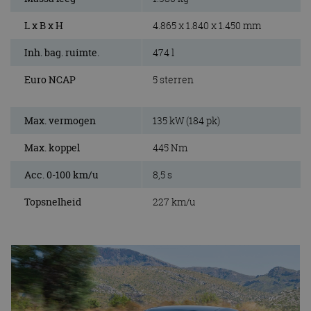
L x B x H
4.865 x 1.840 x 1.450 mm
Inh. bag. ruimte.
474 l
Euro NCAP
5 sterren
Max. vermogen
135 kW (184 pk)
Max. koppel
445 Nm
Acc. 0-100 km/u
8,5 s
Topsnelheid
227 km/u