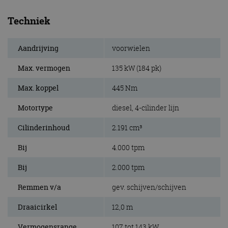
Techniek
Aandrijving
voorwielen
Max. vermogen
135 kW (184 pk)
Max. koppel
445 Nm
Motortype
diesel, 4-cilinder lijn
Cilinderinhoud
2.191 cm³
Bij
4.000 tpm
Bij
2.000 tpm
Remmen v/a
gev. schijven/schijven
Draaicirkel
12,0 m
Vermogensrange
107 tot 143 kW