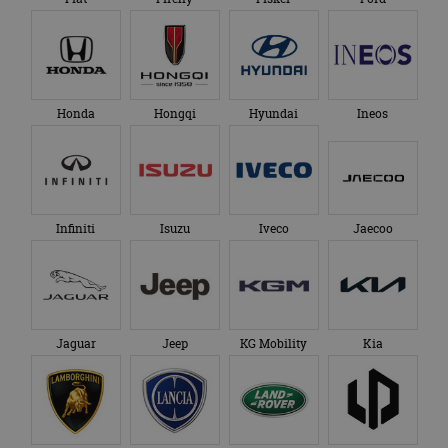
Honda
Hongqi
Hyundai
Ineos
Infiniti
Isuzu
Iveco
Jaecoo
Jaguar
Jeep
KG Mobility
Kia