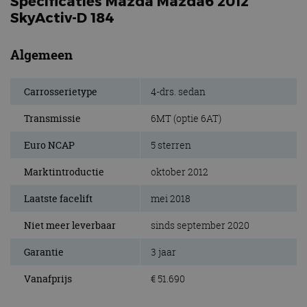
Specificaties Mazda Mazda6 2012
SkyActiv-D 184
Algemeen
Carrosserietype
4-drs. sedan
Transmissie
6MT (optie 6AT)
Euro NCAP
5 sterren
Marktintroductie
oktober 2012
Laatste facelift
mei 2018
Niet meer leverbaar
sinds september 2020
Garantie
3 jaar
Vanafprijs
€ 51.690