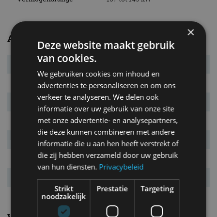
×
Afmetingen en gewichten
Deze website maakt gebruik
van cookies.
Massa leeg
1.380 kg
We gebruiken cookies om inhoud en
L x B x H
4.865 x 1.840 x 1.450 mm
advertenties te personaliseren en om ons
verkeer te analyseren. We delen ook
Inh. bag. ruimte.
474 l
informatie over uw gebruik van onze site
met onze advertentie- en analysepartners,
Bandenmaat
225/45 R19
die deze kunnen combineren met andere
Wielbasis
2.830 mm
informatie die u aan hen heeft verstrekt of
die zij hebben verzameld door uw gebruik
Max. aanh. gew.
1.600 kg
van hun diensten.
Privacybeleid
Tankinhoud
62 l
Strikt
Prestatie
Targeting
noodzakelijk