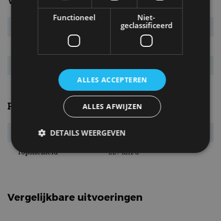
Verbruik
Functioneel
Niet-
geclassificeerd
Verbr. gecomb.
4,7 l/100km
CO₂-emissie
124 g/km
Energielabel
D
ALLES ACCEPTEREN
Prestaties
ALLES AFWIJZEN
Acc. 0-100 km/u
8,5 s
DETAILS WEERGEVEN
Topsnelheid
227 km/u
Strikt noodzakelijk
Prestatie
Targeting
Functioneel
Niet-geclassificeerd
Vergelijkbare uitvoeringen
Strikt noodzakelijke cookies maken de
kernfunctionaliteiten van de website mogelijk, zoals
gebruikersaanmelding en accountbeheer. De