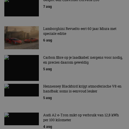
Functioneel
Niet-geclassificeerd
7 aug
Strikt noodzakelijke cookies maken de
kernfunctionaliteiten van de website mogelijk, zoals
gebruikersaanmelding en accountbeheer. De
website kan niet goed worden gebruikt zonder de
Lamborghini Revuelto eert 60 jaar Miura met
strikt noodzakelijke cookies.
speciale editie
Aanbieder
/
6 aug
Naam
Vervaldatum
Omschrijv
Domein
cf_clearance
1 jaar
Deze cooki
Cloudflare,
gebruikt d
Inc.
Carbon fibre op je laadkabel: nergens voor nodig,
CloudFlare
.autorai.nl
en precies daarom geweldig
vertrouwd
te identific
5 aug
beveiligin
op basis va
adres van 
te omzeilen
Hennessey Blackbird krijgt atmosferische V8 en
essentieel 
handbak: soms is eenvoud leuker
ondersteu
veiligheid 
5 aug
website fun
het bieden
beschermi
kwaadaard
Audi A2 e-Tron mikt op verbruik van 12,8 kWh
bezoekers.
per 100 kilometer
CookieScriptConsent
4 weken 2
Deze cooki
CookieScript
4 aug
dagen
gebruikt d
autorai.nl