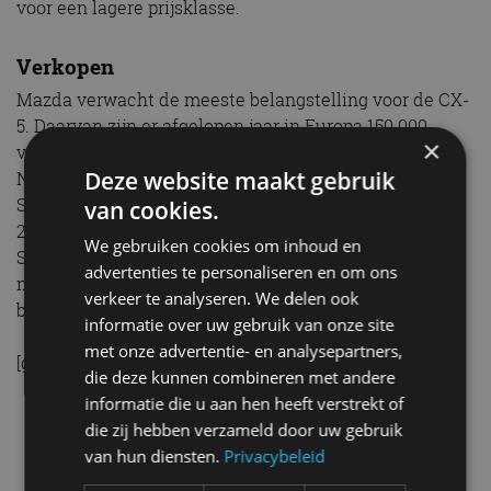
voor een lagere prijsklasse.
Verkopen
Mazda verwacht de meeste belangstelling voor de CX-
5. Daarvan zijn er afgelopen jaar in Europa 150.000
×
verkocht. Van de Mazda6 waren dat er 65.000. In
Deze website maakt gebruik
Nederland is de Mazda CX-5 met 165 pk sterke
SKYACTIV-G 2,0-liter benzinemotor leverbaar vanaf
van cookies.
27.990 euro. De Mazda6 met 145pk sterke 2,0-liter
We gebruiken cookies om inhoud en
SKYACTIV-G motor is er vanaf 28.990 euro. Verder is
advertenties te personaliseren en om ons
nog te kiezen voor een krachtige 2,5-liter
verkeer te analyseren. We delen ook
benzinemotor of een 2,2-liter diesel. &nbsp; &nbsp;
informatie over uw gebruik van onze site
met onze advertentie- en analysepartners,
[gallerij-3]
die deze kunnen combineren met andere
informatie die u aan hen heeft verstrekt of
CX-5
Mazda
Mazda 6
die zij hebben verzameld door uw gebruik
van hun diensten.
Privacybeleid
Gerelateerde berichten