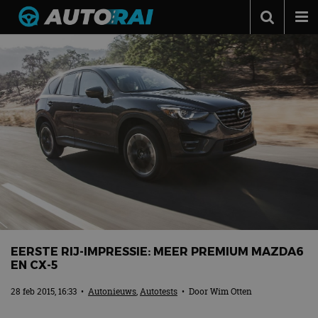
Autonieuws
Podcast
Autotests
Automerken
Adverteren
Contact
MotorRAI.nl
EERSTE RIJ-IMPRESSIE: MEER PREMIUM MAZDA6
EN CX-5
28 feb 2015, 16:33
•
Autonieuws
,
Autotests
• Door
Wim Otten