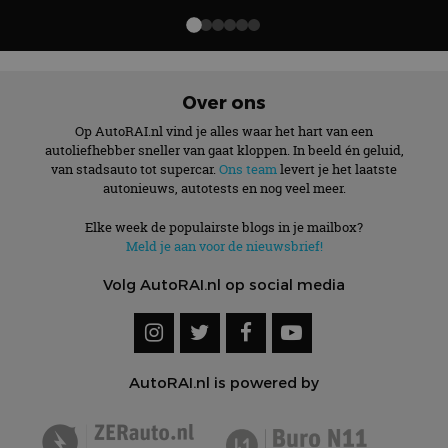
weken
ingesteld door
.autorai.nl
onderscheiden
Doubleclick en voert
door een
informatie uit over
willekeurig
hoe de eindgebruiker
gegenereerd
de website gebruikt
nummer toe te
en over eventuele
wijzen als klant-ID.
advertenties die de
Het is opgenomen
Over ons
eindgebruiker heeft
in elk
gezien voordat hij de
paginaverzoek op
genoemde website
Op AutoRAI.nl vind je alles waar het hart van een
een site en wordt
bezocht.
autoliefhebber sneller van gaat kloppen. In beeld én geluid,
gebruikt om
bezoekers-, sessie-
van stadsauto tot supercar.
Ons team
levert je het laatste
IDE
1 jaar 1
Deze cookie wordt
Google LLC
en
maand
ingesteld door
autonieuws, autotests en nog veel meer.
.doubleclick.net
campagnegegeven
Doubleclick en voert
te berekenen voor
informatie uit over
de
Elke week de populairste blogs in je mailbox?
hoe de eindgebruiker
analyserapporten
de website gebruikt
Meld je aan voor de nieuwsbrief!
van de site.
en over eventuele
advertenties die de
_ga_SC6JKZPPKY
.autorai.nl
1 jaar 1
Deze cookie wordt
Volg AutoRAI.nl op social media
eindgebruiker heeft
maand
gebruikt door
gezien voordat hij de
Google Analytics
genoemde website
om de sessiestatus
bezocht.
te behouden.
AutoRAI.nl is powered by