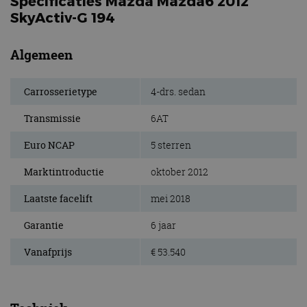
Specificaties Mazda Mazda6 2012
SkyActiv-G 194
Algemeen
Carrosserietype
4-drs. sedan
Transmissie
6AT
Euro NCAP
5 sterren
Marktintroductie
oktober 2012
Laatste facelift
mei 2018
Garantie
6 jaar
Vanafprijs
€ 53.540