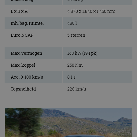
L x B x H
4.870 x 1.840 x 1.450 mm
Inh. bag. ruimte.
480 l
Euro NCAP
5 sterren
Max. vermogen
143 kW (194 pk)
Max. koppel
258 Nm
Acc. 0-100 km/u
8,1 s
Topsnelheid
228 km/u