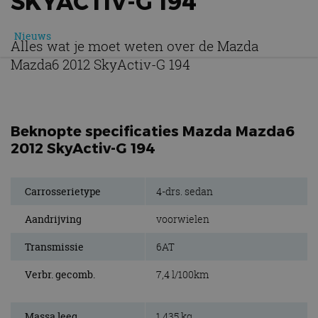
SKYACTIV-G 194
Nieuws
Alles wat je moet weten over de Mazda
Mazda6 2012 SkyActiv-G 194
Beknopte specificaties Mazda Mazda6
2012 SkyActiv-G 194
Carrosserietype
4-drs. sedan
Aandrijving
voorwielen
Transmissie
6AT
Verbr. gecomb.
7,4 l/100km
Massa leeg
1.435 kg