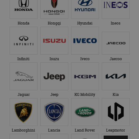
Honda
Hongqi
Hyundai
Ineos
Infiniti
Isuzu
Iveco
Jaecoo
Jaguar
Jeep
KG Mobility
Kia
Lamborghini
Lancia
Land Rover
Leapmotor