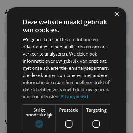
Afmetingen en gewichten
×
Deze website maakt gebruik
Massa leeg
1.435 kg
van cookies.
We gebruiken cookies om inhoud en
L x B x H
4.870 x 1.840 x 1.450 mm
advertenties te personaliseren en om ons
Inh. bag. ruimte.
480 l
verkeer te analyseren. We delen ook
informatie over uw gebruik van onze site
Bandenmaat
225/45 R19
met onze advertentie- en analysepartners,
Wielbasis
2.830 mm
die deze kunnen combineren met andere
informatie die u aan hen heeft verstrekt of
Max. aanh. gew.
1.500 kg
die zij hebben verzameld door uw gebruik
van hun diensten.
Privacybeleid
Tankinhoud
62 l
Strikt
Prestatie
Targeting
noodzakelijk
Verbruik