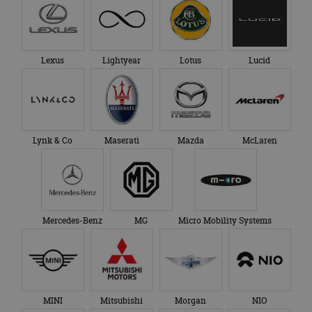
Lexus
Lightyear
Lotus
Lucid
Lynk & Co
Maserati
Mazda
McLaren
Mercedes-Benz
MG
Micro Mobility Systems
MINI
Mitsubishi
Morgan
NIO