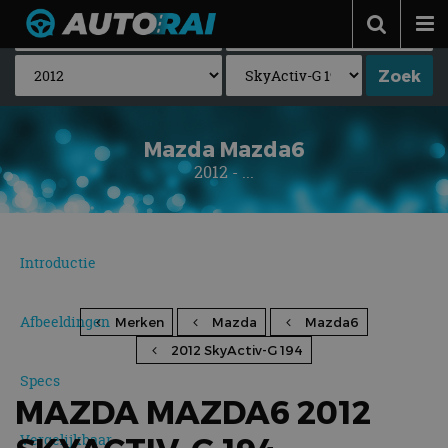
Autonieuws
Podcast
Autotests
Mazda Mazda6
2012 - ...
Automerken
Adverteren
Contact
Introductie
MotorRAI.nl
Afbeeldingen
Merken
Mazda
Mazda6
2012 SkyActiv-G 194
Specs
MAZDA MAZDA6 2012
Vergelijkbaar