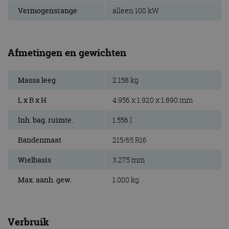
Vermogensrange
alleen 100 kW
Afmetingen en gewichten
Massa leeg
2.158 kg
L x B x H
4.956 x 1.920 x 1.890 mm
Inh. bag. ruimte.
1.556 l
Bandenmaat
215/65 R16
Wielbasis
3.275 mm
Max. aanh. gew.
1.000 kg
Verbruik