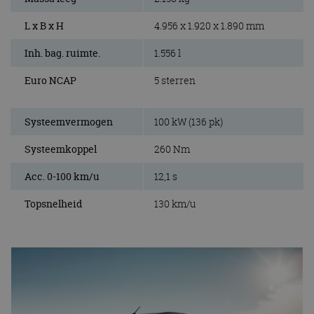
L x B x H
4.956 x 1.920 x 1.890 mm
Inh. bag. ruimte.
1.556 l
Euro NCAP
5 sterren
Systeemvermogen
100 kW (136 pk)
Systeemkoppel
260 Nm
Acc. 0-100 km/u
12,1 s
Topsnelheid
130 km/u