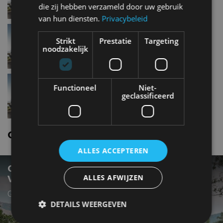
die zij hebben verzameld door uw gebruik
van hun diensten.
Privacybeleid
Citroen SpacetourerBlueHDi 120
Strikt
Prestatie
Targeting
S&S
noodzakelijk
Citroen SpacetourerBlueHDi 150
Functioneel
Niet-
S&S
geclassificeerd
Citroen Spacetourer nieuws
ALLES ACCEPTEREN
CITROËN HOLIDAYS: DIT IS DE VANAFPRIJS
ALLES AFWIJZEN
VAN DEZE CAMPER
Gebaseerd op de vernieuwde SpaceTourer
DETAILS WEERGEVEN