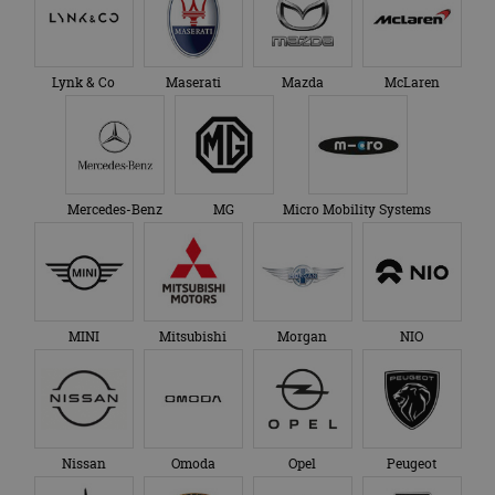
Lynk & Co
Maserati
Mazda
McLaren
Mercedes-Benz
MG
Micro Mobility Systems
MINI
Mitsubishi
Morgan
NIO
Nissan
Omoda
Opel
Peugeot