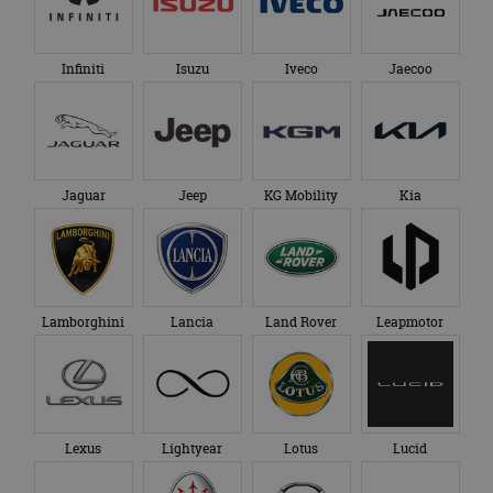
Infiniti
Isuzu
Iveco
Jaecoo
Jaguar
Jeep
KG Mobility
Kia
Lamborghini
Lancia
Land Rover
Leapmotor
Lexus
Lightyear
Lotus
Lucid