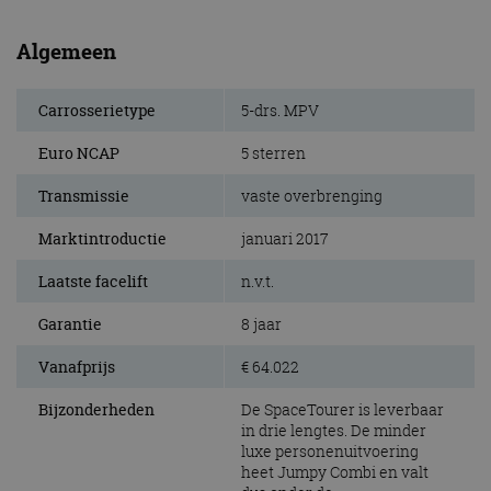
Algemeen
Carrosserietype
5-drs. MPV
Euro NCAP
5 sterren
Transmissie
vaste overbrenging
Marktintroductie
januari 2017
Laatste facelift
n.v.t.
Garantie
8 jaar
Vanafprijs
€ 64.022
Bijzonderheden
De SpaceTourer is leverbaar
in drie lengtes. De minder
luxe personenuitvoering
heet Jumpy Combi en valt