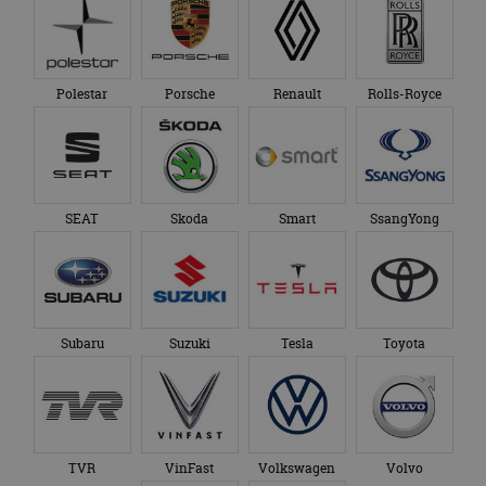
Polestar
Porsche
Renault
Rolls-Royce
SEAT
Skoda
Smart
SsangYong
Subaru
Suzuki
Tesla
Toyota
TVR
VinFast
Volkswagen
Volvo