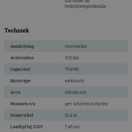
dus onder de
bedrijfswagenfamilie.
Techniek
Aandrijving
voorwielen
Actieradius
330 km
Capaciteit
75 kWh
Motortype
elektrisch
Accu
lithium-ion
Remmen v/a
gev. schijven/schijven
Draaicirkel
12,4 m
Laadtijd bij 220V
7:45 uur