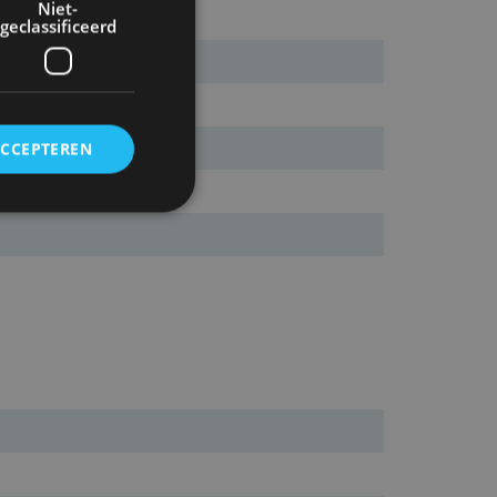
Niet-
geclassificeerd
ACCEPTEREN
rd
elding en
ervice om
es van de bezoeker
unen van de
den van