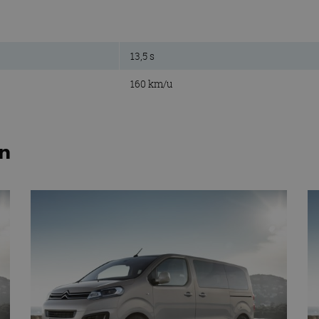
13,5 s
160 km/u
en