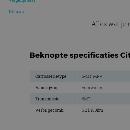
Vergelijkbaar
Nieuws
Alles wat je
Beknopte specificaties C
Carrosserietype
5-drs. MPV
Aandrijving
voorwielen
Transmissie
6MT
Verbr. gecomb.
5,2 l/100km