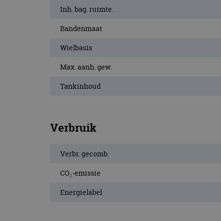
CookieScriptConse
Inh. bag. ruimte.
Bandenmaat
Wielbasis
Naam
Naam
omx_consent
Aanbiede
Max. aanh. gew.
Naam
Domein
g_id_202604151153
_ga
Tankinhoud
_fbp
Meta Pla
Inc.
.autorai.n
_gcl_au
Google L
.autorai.n
Verbruik
_ga_SC6JKZPPKY
IDE
Google L
.doublecl
Verbr. gecomb.
CO₂-emissie
Energielabel