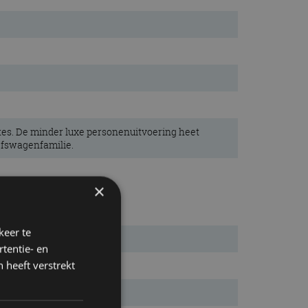
gtes. De minder luxe personenuitvoering heet
jfswagenfamilie.
×
keer te
tentie- en
 heeft verstrekt