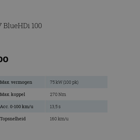
7 BlueHDi 100
00
Max. vermogen
75 kW (100 pk)
Max. koppel
270 Nm
Acc. 0-100 km/u
13,5 s
Topsnelheid
160 km/u