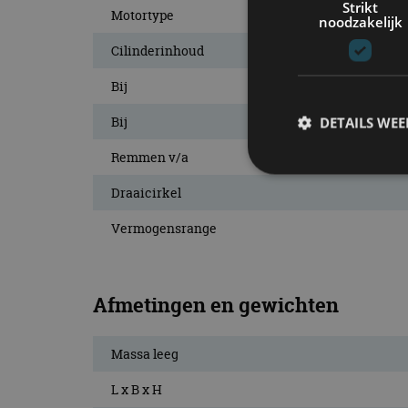
Strikt
Motortype
noodzakelijk
Cilinderinhoud
Bij
Bij
DETAILS WE
Remmen v/a
Draaicirkel
S
Vermogensrange
Strikt noodzakelijke
accountbeheer. De we
Naam
Afmetingen en gewichten
cf_clearance
Massa leeg
L x B x H