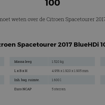
100
 moet weten over de Citroen Spacetourer 201
itroen Spacetourer 2017 BlueHDi 1
Massa leeg
1.520 kg
L x B x H
4.956 x 1.920 x 1.905 mm
Inh. bag. ruimte.
1.600 l
Euro NCAP
5 sterren