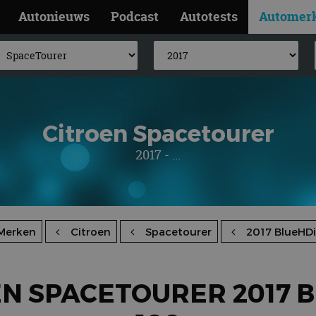
Autonieuws
Podcast
Autotests
Automer
Citroen Spacetourer
2017 - ...
Merken
Citroen
Spacetourer
2017 BlueHDi
N SPACETOURER 2017 