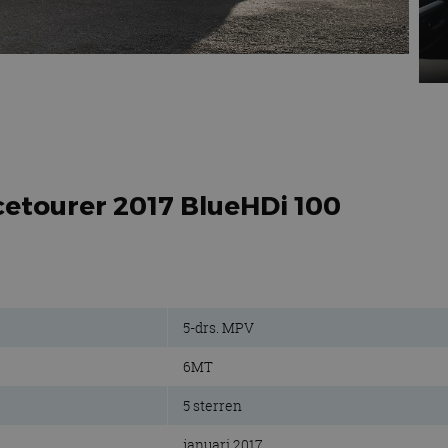
cetourer 2017 BlueHDi 100
5-drs. MPV
6MT
5 sterren
januari 2017