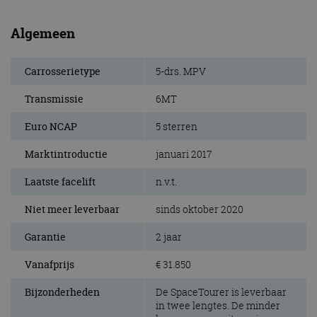
Algemeen
Carrosserietype
5-drs. MPV
Transmissie
6MT
Euro NCAP
5 sterren
Marktintroductie
januari 2017
Laatste facelift
n.v.t.
Niet meer leverbaar
sinds oktober 2020
Garantie
2 jaar
Vanafprijs
€ 31.850
Bijzonderheden
De SpaceTourer is leverbaar
in twee lengtes. De minder