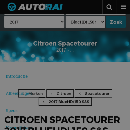
Autonieuws
Podcast
Autotests
Citroen Spacetourer
2017 - ...
Automerken
Adverteren
Contact
Introductie
MotorRAI.nl
Afbeeldingen
Merken
Citroen
Spacetourer
2017 BlueHDi 150 S&S
Specs
CITROEN SPACETOURER
Vergelijkbaar