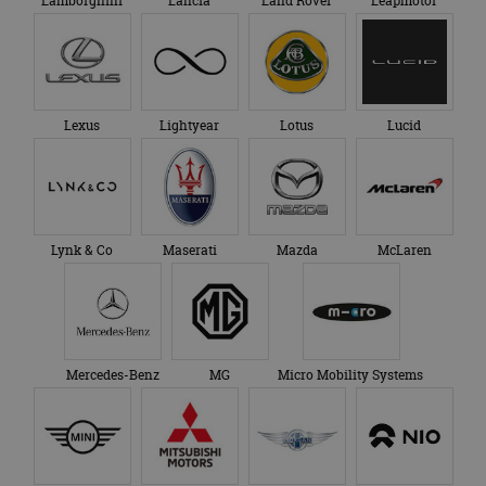
Lamborghini
Lancia
Land Rover
Leapmotor
Lexus
Lightyear
Lotus
Lucid
Lynk & Co
Maserati
Mazda
McLaren
Mercedes-Benz
MG
Micro Mobility Systems