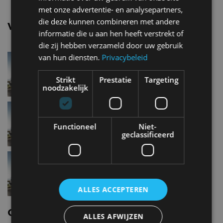
met onze advertentie- en analysepartners,
die deze kunnen combineren met andere
Vergelijkbare uitvoeringen
informatie die u aan hen heeft verstrekt of
die zij hebben verzameld door uw gebruik
Citroen SpacetourerBlueHDi 100
van hun diensten.
Privacybeleid
Strikt
Prestatie
Targeting
noodzakelijk
Citroen SpacetourerBlueHDi 120
S&S
Functioneel
Niet-
geclassificeerd
Citroen SpacetourerBlueHDi 180
S&S
ALLES ACCEPTEREN
Citroen Spacetourer nieuws
ALLES AFWIJZEN