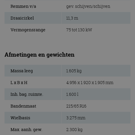
Remmen v/a
gev. schijven/schijven
Draaicirkel
11,3 m
Vermogensrange
75 tot 130 kW
Afmetingen en gewichten
Massa leeg
1.605 kg
L x B x H
4.956 x 1.920 x 1.905 mm
Inh. bag. ruimte.
1.600 l
Bandenmaat
215/65 R16
Wielbasis
3.275 mm
Max. aanh. gew.
2.300 kg