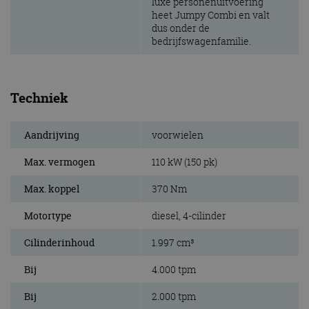
luxe personenuitvoering
heet Jumpy Combi en valt
dus onder de
bedrijfswagenfamilie.
Techniek
Aandrijving
voorwielen
Max. vermogen
110 kW (150 pk)
Max. koppel
370 Nm
Motortype
diesel, 4-cilinder
Cilinderinhoud
1.997 cm³
Bij
4.000 tpm
Bij
2.000 tpm