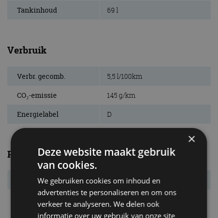
Tankinhoud
69 l
Verbruik
Verbr. gecomb.
5,5 l/100km
CO₂-emissie
145 g/km
Energielabel
D
×
Deze website maakt gebruik
Prestaties
van cookies.
Acc. 0-100 km/u
10,3 s
We gebruiken cookies om inhoud en
advertenties te personaliseren en om ons
Topsnelheid
184 km/u
verkeer te analyseren. We delen ook
informatie over uw gebruik van onze site