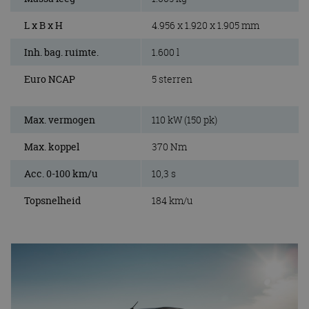
L x B x H
4.956 x 1.920 x 1.905 mm
Inh. bag. ruimte.
1.600 l
Euro NCAP
5 sterren
Max. vermogen
110 kW (150 pk)
Max. koppel
370 Nm
Acc. 0-100 km/u
10,3 s
Topsnelheid
184 km/u