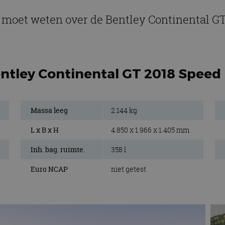
e moet weten over de Bentley Continental G
entley Continental GT 2018 Speed
Massa leeg
2.144 kg
L x B x H
4.850 x 1.966 x 1.405 mm
Inh. bag. ruimte.
358 l
Euro NCAP
niet getest