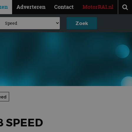
ken
Adverteren
Contact
MotorRAI.nl
eed
8 SPEED