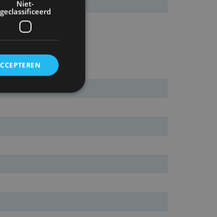
Niet-
geclassificeerd
ACCEPTEREN
rd
elding en
ervice om
es van de bezoeker
unen van de
den van