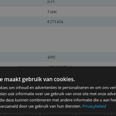
n.v.t.
3 jaar
€ 273.634
4WD
485 kW (659 pk)
900 Nm
e maakt gebruik van cookies.
kies om inhoud en advertenties te personaliseren en om ons ver
benzine, W12
len ook informatie over uw gebruik van onze site met onze adver
5.950 cm³
 die deze kunnen combineren met andere informatie die u aan hen
n verzameld door uw gebruik van hun diensten.
Privacybeleid
5.000 tpm