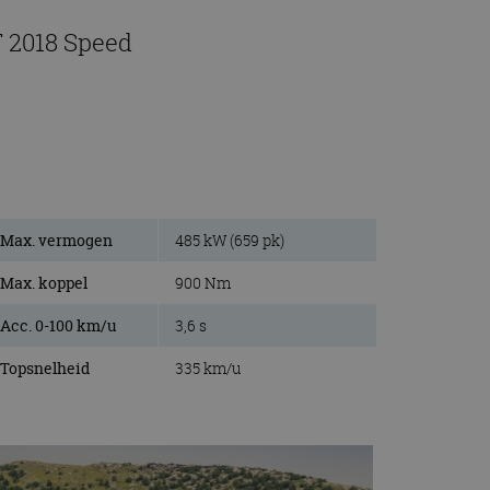
T 2018 Speed
Max. vermogen
485 kW (659 pk)
Max. koppel
900 Nm
Acc. 0-100 km/u
3,6 s
Topsnelheid
335 km/u