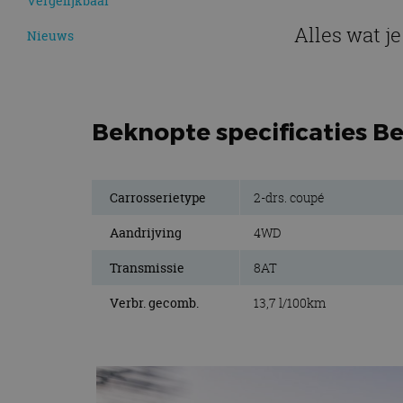
Vergelijkbaar
Alles wat j
Nieuws
Beknopte specificaties B
Carrosserietype
2-drs. coupé
Aandrijving
4WD
Transmissie
8AT
Verbr. gecomb.
13,7 l/100km