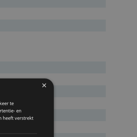
×
keer te
tentie- en
 heeft verstrekt