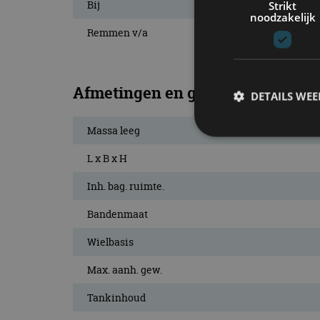
Bij
Strikt
noodzakelijk
Remmen v/a
Afmetingen en gewichten
DETAILS WE
Massa leeg
L x B x H
S
Inh. bag. ruimte.
Strikt noodzakelijke
accountbeheer. De we
Bandenmaat
Naam
Wielbasis
cf_clearance
Max. aanh. gew.
Tankinhoud