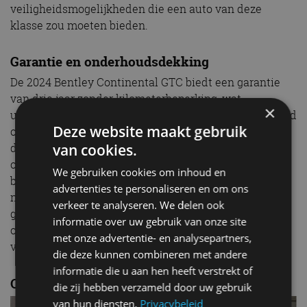
veiligheidsmogelijkheden die een auto van deze
klasse zou moeten bieden.
Garantie en onderhoudsdekking
De 2024 Bentley Continental GTC biedt een garantie
van drie jaar zonder kilometerbeperking, wat
×
uitzonderlijk is. Bovendien is het eerste jaar onderhoud
Deze website maakt gebruik
of tot 16.000 kilometer inbegrepen. Hoewel deze
van cookies.
dekking royaal lijkt, ontbreken langere
onderhoudsprogramma’s die concurrenten soms
We gebruiken cookies om inhoud en
bieden. Dit kan hogere onderhoudskosten betekenen
advertenties te personaliseren en om ons
na het eerste jaar. Ondanks de uitstekende
verkeer te analyseren. We delen ook
garantievoorwaarden, zouden uitgebreide
informatie over uw gebruik van onze site
onderhoudsopties een waardevolle toevoeging zijn
met onze advertentie- en analysepartners,
voor eigenaren die langdurig zorgeloos willen rijden.
die deze kunnen combineren met andere
informatie die u aan hen heeft verstrekt of
Overzicht
die zij hebben verzameld door uw gebruik
van hun diensten.
Privacybeleid