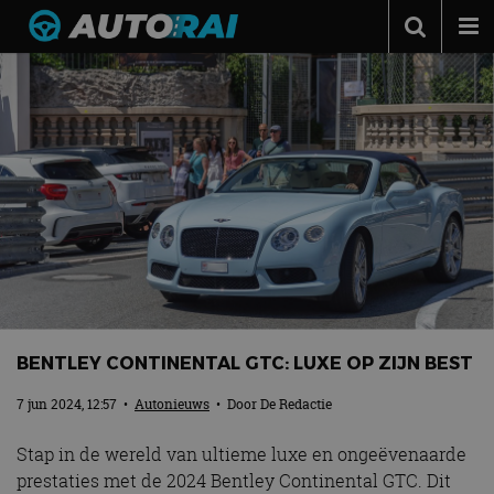
Autonieuws
Podcast
Autotests
Automerken
Adverteren
Contact
MotorRAI.nl
BENTLEY CONTINENTAL GTC: LUXE OP ZIJN BEST
7 jun 2024, 12:57
•
Autonieuws
• Door
De Redactie
Stap in de wereld van ultieme luxe en ongeëvenaarde
prestaties met de 2024 Bentley Continental GTC. Dit