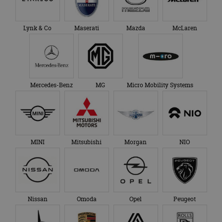
Lynk & Co
Maserati
Mazda
McLaren
Mercedes-Benz
MG
Micro Mobility Systems
MINI
Mitsubishi
Morgan
NIO
Nissan
Omoda
Opel
Peugeot