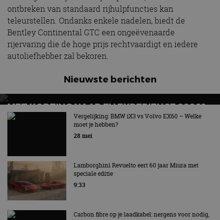
Strikt noodzakelijk
Prestatie
Targeting
ontbreken van standaard rijhulpfuncties kan
Functioneel
Niet-geclassificeerd
teleurstellen. Ondanks enkele nadelen, biedt de
Bentley Continental GTC een ongeëvenaarde
Strikt noodzakelijke cookies maken de
kernfunctionaliteiten van de website mogelijk, zoals
rijervaring die de hoge prijs rechtvaardigt en iedere
gebruikersaanmelding en accountbeheer. De
autoliefhebber zal bekoren.
website kan niet goed worden gebruikt zonder de
strikt noodzakelijke cookies.
Nieuwste berichten
Aanbieder
/
Naam
Vervaldatum
Omschrijv
Domein
cf_clearance
1 jaar
Deze cooki
Cloudflare,
MET KORTING NAAR EV EXPERIENCE 2026?
gebruikt d
Inc.
CloudFlare
AUTORAI REGELT HET!
Vergelijking: BMW iX3 vs Volvo EX60 – Welke
.autorai.nl
vertrouwd
moet je hebben?
te identific
EV Experience 2026 van 24 tot 26 september
28 mei
beveiligin
op basis va
adres van 
te omzeilen
essentieel 
Lamborghini Revuelto eert 60 jaar Miura met
ondersteu
speciale editie
veiligheid 
website fun
9:33
het bieden
beschermi
kwaadaard
bezoekers.
Carbon fibre op je laadkabel: nergens voor nodig,