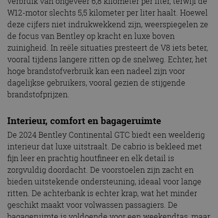
verbruik van ongeveer 6,8 kilometer per liter, terwijl de
W12-motor slechts 5,5 kilometer per liter haalt. Hoewel
deze cijfers niet indrukwekkend zijn, weerspiegelen ze
de focus van Bentley op kracht en luxe boven
zuinigheid. In reële situaties presteert de V8 iets beter,
vooral tijdens langere ritten op de snelweg. Echter, het
hoge brandstofverbruik kan een nadeel zijn voor
dagelijkse gebruikers, vooral gezien de stijgende
brandstofprijzen.
Interieur, comfort en bagageruimte
De 2024 Bentley Continental GTC biedt een weelderig
interieur dat luxe uitstraalt. De cabrio is bekleed met
fijn leer en prachtig houtfineer en elk detail is
zorgvuldig doordacht. De voorstoelen zijn zacht en
bieden uitstekende ondersteuning, ideaal voor lange
ritten. De achterbank is echter krap, wat het minder
geschikt maakt voor volwassen passagiers. De
bagageruimte is voldoende voor een weekendtas, maar