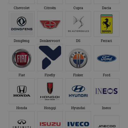
Chevrolet
Citroën
Cupra
Dacia
Dongfeng
Donkervoort
DS
Ferrari
Fiat
Firefly
Fisker
Ford
Honda
Hongqi
Hyundai
Ineos