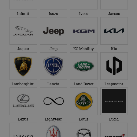
Infiniti
Isuzu
Iveco
Jaecoo
Jaguar
Jeep
KG Mobility
Kia
Lamborghini
Lancia
Land Rover
Leapmotor
Lexus
Lightyear
Lotus
Lucid