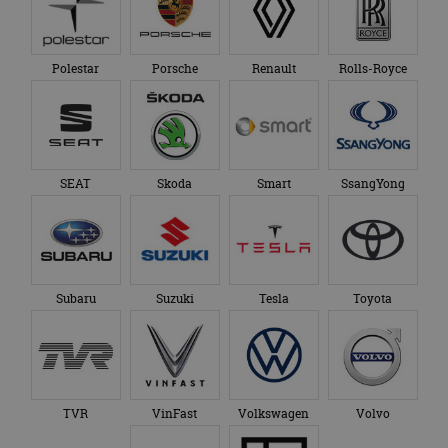
Polestar
Porsche
Renault
Rolls-Royce
SEAT
Skoda
Smart
SsangYong
Subaru
Suzuki
Tesla
Toyota
TVR
VinFast
Volkswagen
Volvo