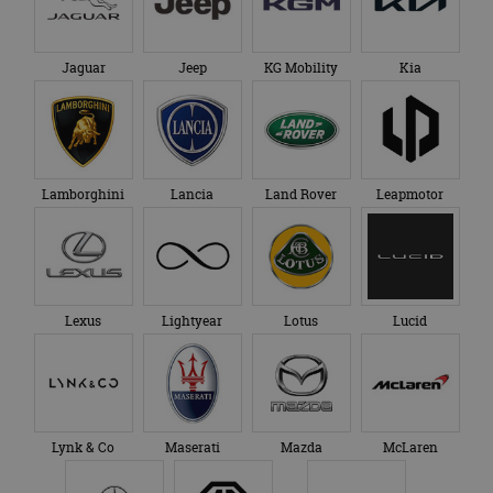
Jaguar
Jeep
KG Mobility
Kia
Lamborghini
Lancia
Land Rover
Leapmotor
Lexus
Lightyear
Lotus
Lucid
Lynk & Co
Maserati
Mazda
McLaren