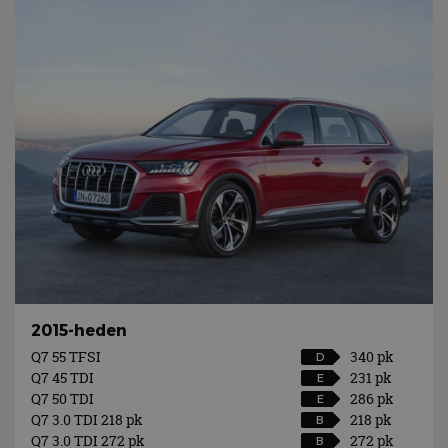
2015-heden
Q7 55 TFSI
340 pk
D
Q7 45 TDI
231 pk
E
Q7 50 TDI
286 pk
E
Q7 3.0 TDI 218 pk
218 pk
B
Q7 3.0 TDI 272 pk
272 pk
B