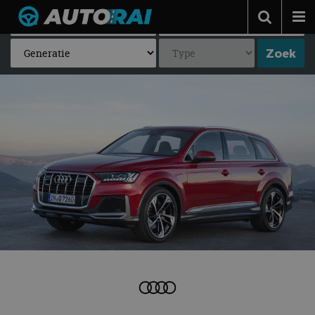
Autonieuws
Podcast
Autotests
Automerken
Adverteren
Contact
MotorRAI.nl