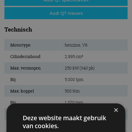
Audi Q7 nieuws
Technisch
Motortype
benzine, V6
Cilinderinhoud
2.995 cm³
Max. vermogen
250 kW (340 pk)
Bij
5.000 tpm
Max. koppel
500 Nm
Bij
1.370 tpm
×
Aandrijving
4WD
Deze website maakt gebruik
van cookies.
Remmen v/a
gev. schijven