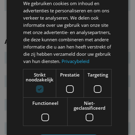
We gebruiken cookies om inhoud en
Draaicirkel
12,5 m
advertenties te personaliseren en om ons
Vermogensrange
170 tot 320 kW
verkeer te analyseren. We delen ook
informatie over uw gebruik van onze site
met onze advertentie- en analysepartners,
die deze kunnen combineren met andere
Algemeen
informatie die u aan hen heeft verstrekt of
die zij hebben verzameld door uw gebruik
Transmissie
8AT
van hun diensten.
Privacybeleid
Carrosserietype
5-drs. SUV
Strikt
Prestatie
Targeting
noodzakelijk
Euro NCAP
5 sterren
Marktintroductie
maart 2015
Functioneel
Niet-
Laatste facelift
september 2019
geclassificeerd
Garantie
4 jaar
Vanafprijs
€ 101.430