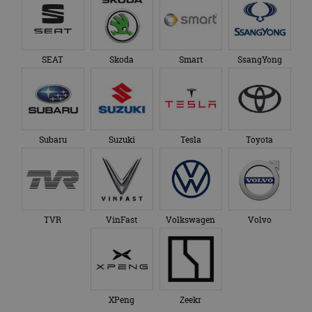
SEAT
Skoda
Smart
SsangYong
Subaru
Suzuki
Tesla
Toyota
TVR
VinFast
Volkswagen
Volvo
XPeng
Zeekr