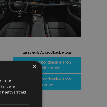
meer Audi A6 sportback e tron
Audi A6 sportback e tron
×
specificaties
,
Audi A6 sportback e tron
keer te
nieuws
tentie- en
 heeft verstrekt