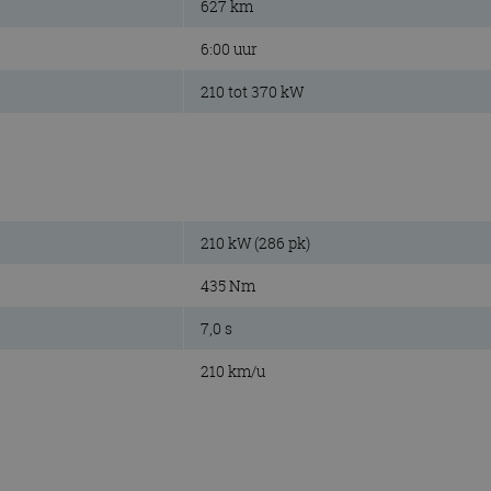
627 km
6:00 uur
210 tot 370 kW
210 kW (286 pk)
435 Nm
7,0 s
210 km/u