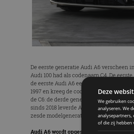
De eerste generatie Audi A6 verscheen in
Audi 100 had als codenaam C4. De eerste
de eerste Audi A6 een gefacelifte versie
Deze websit
1997 en kreeg de codenaam C5. Die werd 
de C6: de derde generatie Audi A6. Van 20
We gebruiken coo
sinds 2018 leverde Audi de vijfde generat
analyseren. We de
zesde modelgeneratie (C9).
analysepartners,
of die zij hebbe
Audi A6 wordt opgesplitst