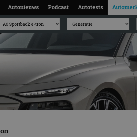
Autonieuws
Podcast
Autotests
Automer
ron