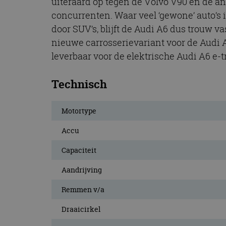
uiteraard op tegen de Volvo V90 en de 
CookieScriptConse
concurrenten. Waar veel ‘gewone’ auto’
door SUV’s, blijft de Audi A6 dus trouw 
nieuwe carrosserievariant voor de Audi A
Naam
leverbaar voor de elektrische Audi A6 e-t
Naam
omx_consent
Aanbiede
Naam
Domein
g_id_202604151153
Technisch
_ga
_fbp
Meta Pla
Inc.
.autorai.n
Motortype
_gcl_au
Google L
.autorai.n
Accu
_ga_SC6JKZPPKY
IDE
Google L
Capaciteit
.doublecl
Aandrijving
Remmen v/a
Draaicirkel