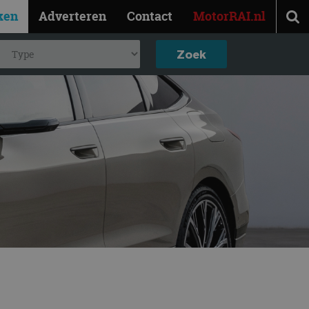
ken
Adverteren
Contact
MotorRAI.nl