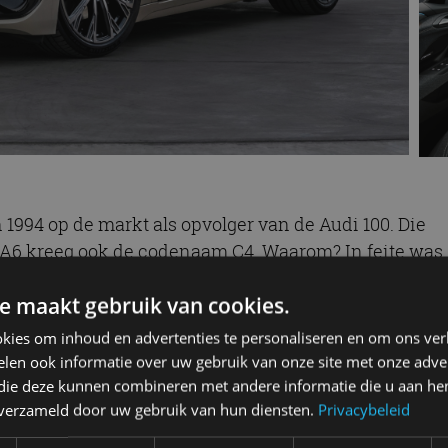
 1994 op de markt als opvolger van de Audi 100. Die
 A6 kreeg ook de codenaam C4. Waarom? In feite was
 van de Audi 100. De tweede generatie A6 verscheen in
e maakt gebruik van cookies.
gebouwd tot 2004 en werd in dat jaar opgevolgd door
11 tot 2018 produceerde Audi de vierde generatie (C7)
kies om inhoud en advertenties te personaliseren en om ons ver
ie A6 (C8) en sinds 2025 zijn we alweer toen aan de
len ook informatie over uw gebruik van onze site met onze adver
 die deze kunnen combineren met andere informatie die u aan hen
n verzameld door uw gebruik van hun diensten.
Privacybeleid