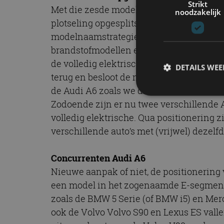
Strikt
Met die zesde modelgeneratie is wat bij
noodzakelijk
plotseling opgesplitst. Het begon ermee
modelnaamstrategie toe te passen. Alle
brandstofmodellen en de even getallen a
de volledig elektrische Audi A6 e-tron. 
DETAILS WE
terug en besloot de modelnamen toch bi
de Audi A6 zoals we die kenden, die A7 z
Zodoende zijn er nu twee verschillende
volledig elektrische. Qua positionering z
S
verschillende auto’s met (vrijwel) dezel
Strikt noodzakelijke
accountbeheer. De we
Concurrenten Audi A6
Naam
Nieuwe aanpak of niet, de positionering v
cf_clearance
een model in het zogenaamde E-segmen
zoals de BMW 5 Serie (of BMW i5) en Me
ook de Volvo Volvo S90 en Lexus ES vall