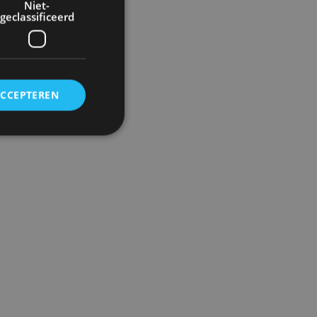
Niet-
geclassificeerd
ACCEPTEREN
rd
elding en
ervice om
es van de bezoeker
unen van de
den van