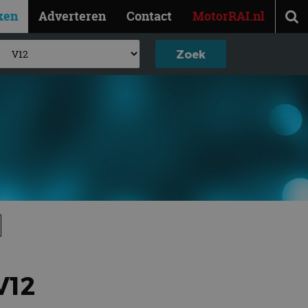
ken
Adverteren
Contact
MotorRAI.nl
V12