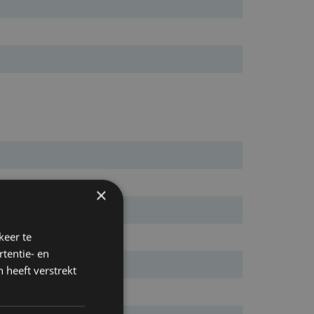
×
keer te
tentie- en
 heeft verstrekt