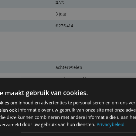
n.v.t.
3 jaar
€ 275.414
achterwielen
447 kW (608 pk)
700 Nm
e maakt gebruik van cookies.
kies om inhoud en advertenties te personaliseren en om ons ver
benzine, V12
len ook informatie over uw gebruik van onze site met onze adver
5.204 cm³
 die deze kunnen combineren met andere informatie die u aan hen
n verzameld door uw gebruik van hun diensten.
Privacybeleid
6.500 tpm