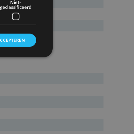
Niet-
geclassificeerd
ACCEPTEREN
rd
elding en
ervice om
es van de bezoeker
unen van de
den van