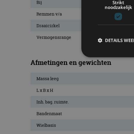
Strikt
Bij
noodzakelijk
Remmen v/a
Draaicirkel
Vermogensrange
DETAILS WE
Afmetingen en gewichten
S
Massa leeg
Strikt noodzakelijke
accountbeheer. De we
L x B x H
Naam
Inh. bag. ruimte.
cf_clearance
Bandenmaat
Wielbasis