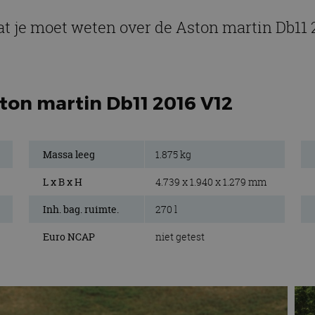
at je moet weten over de Aston martin Db11 
ton martin Db11 2016 V12
Massa leeg
1.875 kg
L x B x H
4.739 x 1.940 x 1.279 mm
Inh. bag. ruimte.
270 l
Euro NCAP
niet getest