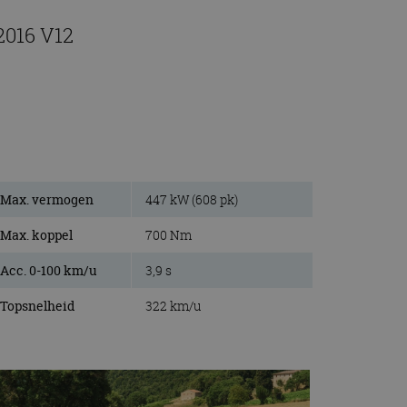
2016 V12
Max. vermogen
447 kW (608 pk)
Max. koppel
700 Nm
Acc. 0-100 km/u
3,9 s
Topsnelheid
322 km/u