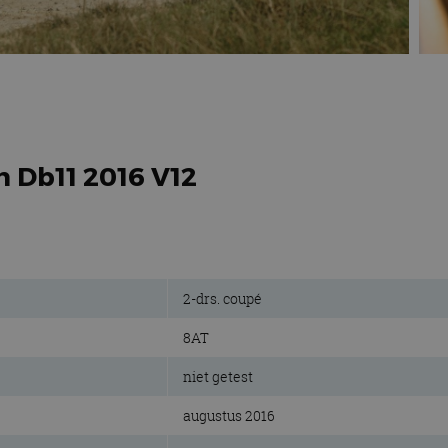
n Db11 2016 V12
2-drs. coupé
8AT
niet getest
augustus 2016