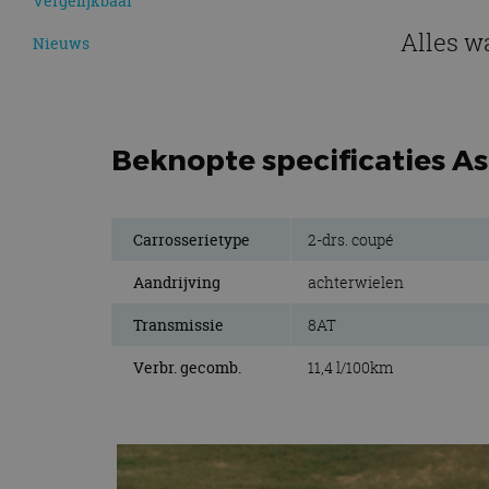
Vergelijkbaar
Alles w
Nieuws
Beknopte specificaties As
Carrosserietype
2-drs. coupé
Aandrijving
achterwielen
Transmissie
8AT
Verbr. gecomb.
11,4 l/100km