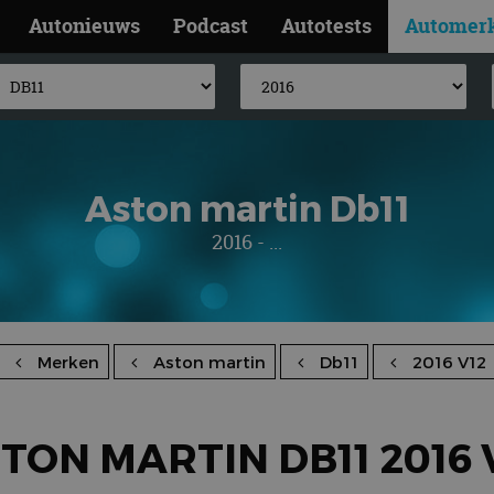
Autonieuws
Podcast
Autotests
Automer
Aston martin Db11
2016 - ...
Merken
Aston martin
Db11
2016 V12
TON MARTIN DB11 2016 