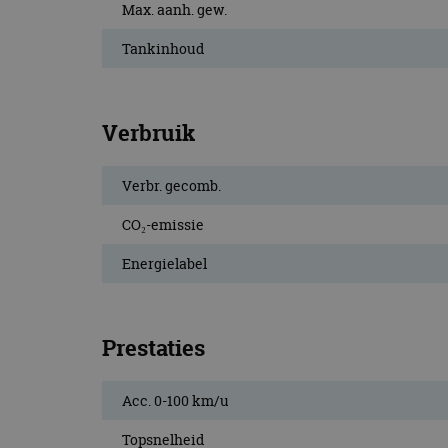
Max. aanh. gew.
CookieScriptConse
Tankinhoud
Naam
Naam
Verbruik
omx_consent
Aanbiede
Naam
Domein
g_id_202604151153
_ga
_fbp
Meta Pla
Verbr. gecomb.
Inc.
.autorai.n
CO₂-emissie
_gcl_au
Google L
.autorai.n
Energielabel
_ga_SC6JKZPPKY
IDE
Google L
.doublecl
Prestaties
Acc. 0-100 km/u
Topsnelheid