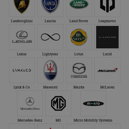
Lamborghini
Lancia
Land Rover
Leapmotor
Lexus
Lightyear
Lotus
Lucid
Lynk & Co
Maserati
Mazda
McLaren
Mercedes-Benz
MG
Micro Mobility Systems