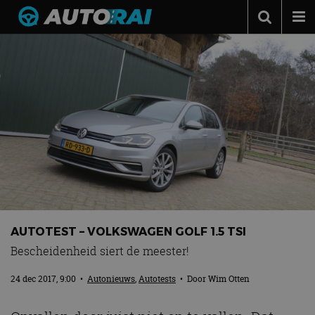
Autonieuws
Podcast
Autotests
Automerken
Adverteren
Contact
MotorRAI.nl
AUTOTEST – VOLKSWAGEN GOLF 1.5 TSI
Bescheidenheid siert de meester!
24 dec 2017, 9:00
•
Autonieuws
,
Autotests
• Door
Wim Otten