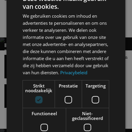
van cookies.
C-segment
Golf
Volkswagen
We gebruiken cookies om inhoud en
advertenties te personaliseren en om ons
Gerelateerde berichten
verkeer te analyseren. We delen ook
informatie over uw gebruik van onze site
met onze advertentie- en analysepartners,
INTERESSE IN DE VOLKSWAGEN ID. CROSS?
INSTAPPEN KAN VOOR MINDER DAN 28.000
die deze kunnen combineren met andere
EURO
Volkswagen ID. Polo GTI: 226 pk op de voorwielen
informatie die u aan hen heeft verstrekt of
18 mei
die zij hebben verzameld door uw gebruik
van hun diensten.
Privacybeleid
Strikt
Prestatie
Targeting
Volkswagen ID.3 Neo: alle prijzen en versies op
noodzakelijk
een rij
13 mei
Functioneel
Niet-
geclassificeerd
Nieuwste berichten