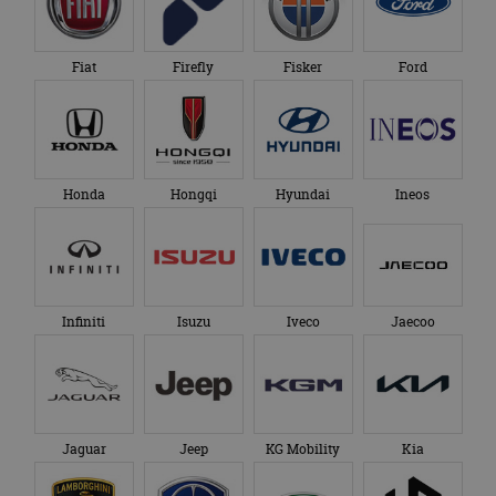
Fiat
Firefly
Fisker
Ford
Honda
Hongqi
Hyundai
Ineos
Infiniti
Isuzu
Iveco
Jaecoo
Jaguar
Jeep
KG Mobility
Kia