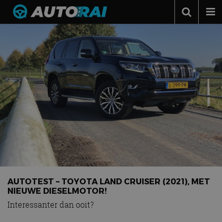
Autonieuws
Podcast
Autotests
Automerken
Adverteren
Contact
MotorRAI.nl
AUTOTEST – TOYOTA LAND CRUISER (2021), MET
NIEUWE DIESELMOTOR!
Interessanter dan ooit?