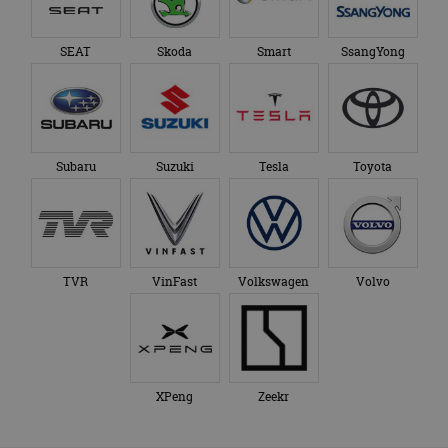
SEAT
Skoda
Smart
SsangYong
Subaru
Suzuki
Tesla
Toyota
TVR
VinFast
Volkswagen
Volvo
XPeng
Zeekr