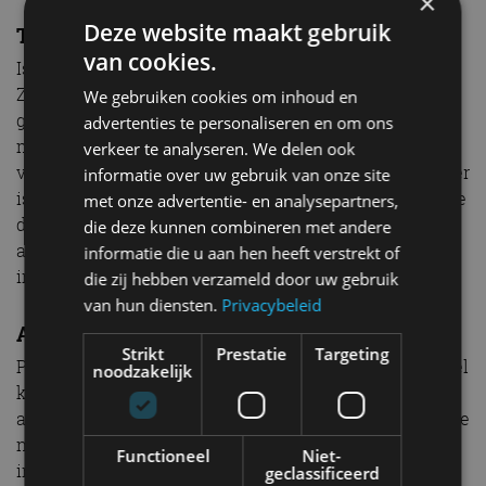
×
Deze website maakt gebruik
Toyota Safety Sense
van cookies.
Is er nog meer nieuw aan de Toyota Land Cruiser?
Zeker! De SUV is voortaan uitgerust met de tweede
We gebruiken cookies om inhoud en
generatie van Toyota Safety Sense. Dit is uitgebreid
advertenties te personaliseren en om ons
met een Pre-Collision System (PCS) dat dag en nacht
verkeer te analyseren. We delen ook
voetgangers kan detecteren en fietsers overdag. Verder
informatie over uw gebruik van onze site
is Intelligent Cruise Control toegevoegd. Het adaptieve
met onze advertentie- en analysepartners,
deel is eenvoudig uit te schakelen door het
die deze kunnen combineren met andere
activeringsknopje van de cruise control wat langer
informatie die u aan hen heeft verstrekt of
ingedrukt te houden, wel zo fijn.
die zij hebben verzameld door uw gebruik
van hun diensten.
Privacybeleid
Automobiel erfgoed
Strikt
Prestatie
Targeting
Prijstechnisch gezien is de Toyota Land Cruiser op geel
noodzakelijk
kenteken best een lastig verhaal in Nederland. Maar
als we het BPM-verhaal even weglaten, dan kunnen we
niet anders concluderen dat de terreinauto
Functioneel
Niet-
interessanter is dan ooit. Hij rijdt beter dan ooit, voelt
geclassificeerd