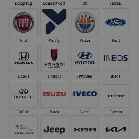
Dongfeng
Donkervoort
DS
Ferrari
Fiat
Firefly
Fisker
Ford
Honda
Hongqi
Hyundai
Ineos
Infiniti
Isuzu
Iveco
Jaecoo