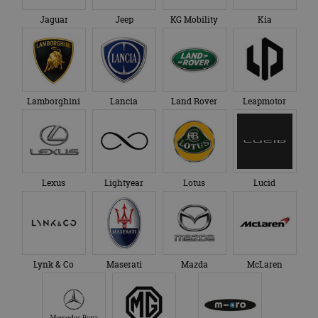
Jaguar
Jeep
KG Mobility
Kia
Lamborghini
Lancia
Land Rover
Leapmotor
Lexus
Lightyear
Lotus
Lucid
Lynk & Co
Maserati
Mazda
McLaren