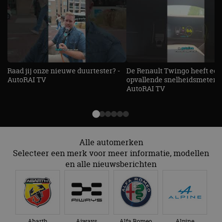
Raad jij onze nieuwe duurtester? -
De Renault Twingo heeft een
AutoRAI TV
opvallende snelheidsmeter! -
AutoRAI TV
Alle automerken
Selecteer een merk voor meer informatie, modellen
en alle nieuwsberichten
Abarth
Aiways
Alfa Romeo
Alpine