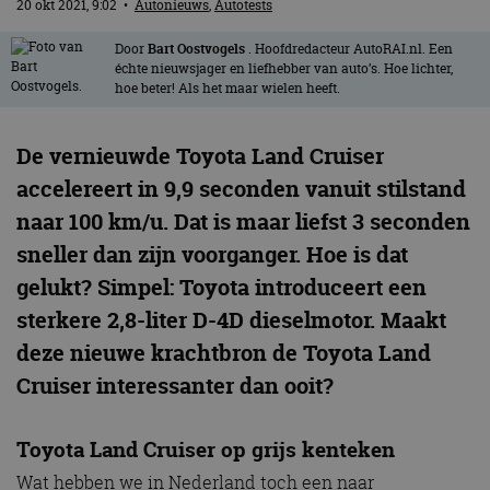
20 okt 2021, 9:02
•
Autonieuws
,
Autotests
Door
Bart Oostvogels
. Hoofdredacteur AutoRAI.nl. Een
échte nieuwsjager en liefhebber van auto’s. Hoe lichter,
hoe beter! Als het maar wielen heeft.
De vernieuwde Toyota Land Cruiser
accelereert in 9,9 seconden vanuit stilstand
naar 100 km/u. Dat is maar liefst 3 seconden
sneller dan zijn voorganger. Hoe is dat
gelukt? Simpel: Toyota introduceert een
sterkere 2,8-liter D-4D dieselmotor. Maakt
deze nieuwe krachtbron de Toyota Land
Cruiser interessanter dan ooit?
Toyota Land Cruiser op grijs kenteken
Wat hebben we in Nederland toch een naar