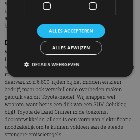
vlotter aan en biedt nog altijd een rijervaring die echt
uniek is voor de Land Cruiser. Je koopt een stukje
automobiel erfgoed, dat met grijs kenteken
bereikbaarder is dan je denkt.
ALLES ACCEPTEREN
Duizenden Land Cruisers in Nederland
ALLES AFWIJZEN
Wist je overigens dat in 1963 de allereerste Toyota
Land Cruiser naar Nederland kwam. Tot op de dag van
DETAILS WEERGEVEN
vandaag rijden er ongeveer 8.000 Toyota Land Cruisers
rond in ons land. Van alle bouwjaren. Het merendeel
daarvan, zo’n 6.800, rijden bij het midden en klein
bedrijf, maar ook verschillende overheden maken
Strikt noodzakelijk
Prestatie
Targeting
gebruik van dit Toyota-model. Wij snappen wel
Functioneel
Niet-geclassificeerd
waarom, want het is een dijk van een SUV. Gelukkig
Strikt noodzakelijke cookies maken de
blijft Toyota de Land Cruiser in de toekomst
kernfunctionaliteiten van de website mogelijk, zoals
doorontwikkelen, alleen is een vorm van elektrificatie
gebruikersaanmelding en accountbeheer. De
website kan niet goed worden gebruikt zonder de
noodzakelijk om te kunnen voldoen aan de steeds
strikt noodzakelijke cookies.
strengere emissieregels.
Aanbieder
/